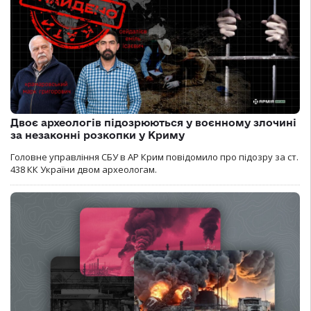
Двоє археологів підозрюються у воєнному злочині
за незаконні розкопки у Криму
Головне управління СБУ в АР Крим повідомило про підозру за ст.
438 КК України двом археологам.