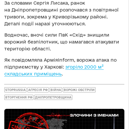
За словами Сергія Лисака, ранок
на Дніпропетровщині розпочався з повітряної
тривоги, зокрема у Криворізькому районі.
Деталі події наразі уточнюються.
Водночас, вночі сили ПвК «Схід» знищили
ворожий безпілотник, що намагався атакувати
територію області.
Як повідомляла АрміяInform, ворожа атака по
підприємству у Харкові:
згоріло 2000 м²
складських приміщень
.
STOPRUSSIA
АГРЕСІЯ РФ
ВІЙНА
ВОРОЖІ ОБСТРІЛИ
ВТОРГНЕННЯ РФ
ДНІПРОПЕТРОВЩИНА