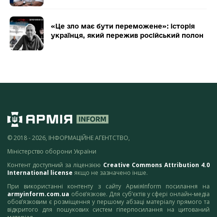
«Це зло має бути переможене»: історія
українця, який пережив російський полон
© 2018 - 2026, ІНФОРМАЦІЙНЕ АГЕНТСТВО,
Міністерство оборони України
Контент доступний за ліцензією
Creative Commons Attribution 4.0
International license
якщо не зазначено інше.
При використанні контенту з сайту АрміяInform посилання на
armyinform.com.ua
обов’язкове. Для суб’єктів у сфері онлайн-медіа
обов’язковим є розміщення у першому абзаці матеріалу прямого та
відкритого для пошукових систем гіперпосилання на цитований