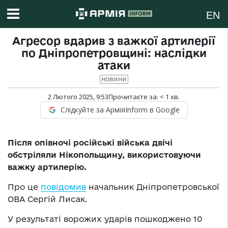
EN
Агресор вдарив з важкої артилерії
по Дніпропетровщині: наслідки
атаки
НОВИНИ
2 Лютого 2025, 9:53
Прочитаєте за:
< 1
хв.
Слідкуйте за АрміяInform в Google
Після опівночі російські війська двічі
обстріляли Нікопольщину, використовуючи
важку артилерію.
Про це
повідомив
начальник Дніпропетровської
ОВА Сергій Лисак.
У результаті ворожих ударів пошкоджено 10