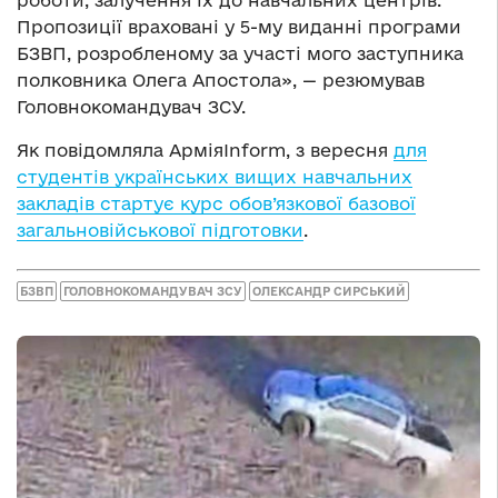
Пропозиції враховані у 5-му виданні програми
БЗВП, розробленому за участі мого заступника
полковника Олега Апостола», — резюмував
Головнокомандувач ЗСУ.
Як повідомляла АрміяInform, з вересня
для
студентів українських вищих навчальних
закладів стартує курс обов’язкової базової
загальновійськової підготовки
.
БЗВП
ГОЛОВНОКОМАНДУВАЧ ЗСУ
ОЛЕКСАНДР СИРСЬКИЙ