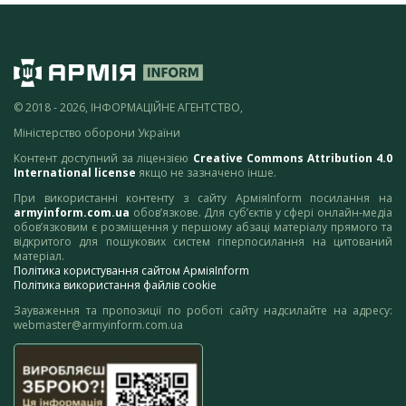
© 2018 - 2026, ІНФОРМАЦІЙНЕ АГЕНТСТВО,
Міністерство оборони України
Контент доступний за ліцензією
Creative Commons Attribution 4.0
International license
якщо не зазначено інше.
При використанні контенту з сайту АрміяInform посилання на
armyinform.com.ua
обов’язкове. Для суб’єктів у сфері онлайн-медіа
обов’язковим є розміщення у першому абзаці матеріалу прямого та
відкритого для пошукових систем гіперпосилання на цитований
матеріал.
Політика користування сайтом АрміяInform
Політика використання файлів cookie
Зауваження та пропозиції по роботі сайту надсилайте на адресу:
webmaster@armyinform.com.ua