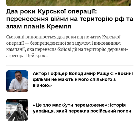
Два роки Курської операції:
перенесення війни на територію рф та
злам планів Кремля
Сьогодні виповнюється два роки від початку Курської
операції — безпрецедентної за задумом і виконанням
кампанії, яка перенесла бойові дії на територію держави-
агресора. Цей крок…
Актор і офіцер Володимир Ращук: «Воєнні
фільми не мають нічого спільного з
війною»
«Це зло має бути переможене»: історія
українця, який пережив російський полон