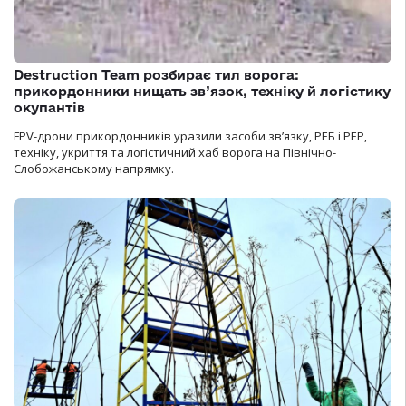
Destruction Team розбирає тил ворога:
прикордонники нищать зв’язок, техніку й логістику
окупантів
FPV-дрони прикордонників уразили засоби зв’язку, РЕБ і РЕР,
техніку, укриття та логістичний хаб ворога на Північно-
Слобожанському напрямку.