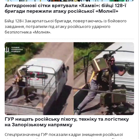
Антидронові сітки врятували «Хамві»: бійці 128-ї
бригади пережили атаку російської «Молнії»
Бійці 128-ї Закарпатської бригади, повертаючись із бойового
завдання, потрапили під атаку російського ударного
безпілотника «Молнія».
ГУР нищать російську піхоту, техніку та логістику
на Запорізькому напрямку
Спецпризначенці ГУР показали кадри знищення російської