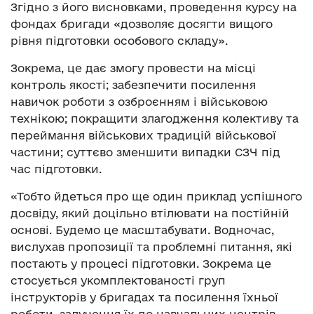
Згідно з його висновками, проведення курсу на
фондах бригади «дозволяє досягти вищого
рівня підготовки особового складу».
Зокрема, це дає змогу провести на місці
контроль якості; забезпечити посилення
навичок роботи з озброєнням і військовою
технікою; покращити злагодження колективу та
переймання військових традицій військової
частини; суттєво зменшити випадки СЗЧ під
час підготовки.
«Тобто йдеться про ще один приклад успішного
досвіду, який доцільно втілювати на постійній
основі. Будемо це масштабувати. Водночас,
вислухав пропозиції та проблемні питання, які
постають у процесі підготовки. Зокрема це
стосується укомплектованості груп
інструкторів у бригадах та посилення їхньої
роботи, залучення їх до навчальних центрів.