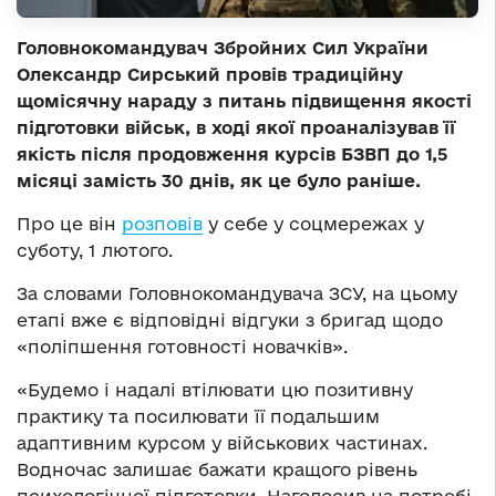
Головнокомандувач Збройних Сил України
Олександр Сирський провів традиційну
щомісячну нараду з питань підвищення якості
підготовки військ, в ході якої проаналізував її
якість після продовження курсів БЗВП до 1,5
місяці замість 30 днів, як це було раніше.
Про це він
розповів
у себе у соцмережах у
суботу, 1 лютого.
За словами Головнокомандувача ЗСУ, на цьому
етапі вже є відповідні відгуки з бригад щодо
«поліпшення готовності новачків».
«Будемо і надалі втілювати цю позитивну
практику та посилювати її подальшим
адаптивним курсом у військових частинах.
Водночас залишає бажати кращого рівень
психологічної підготовки. Наголосив на потребі