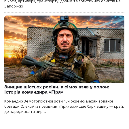
піхоти, артилерії, транспорту, дронів та логістичних об’єктів на
Запоріжжі.
Знищив шістьох росіян, а сімох взяв у полон:
історія командира «Гіря»
Командир 3-ї мотопіхотної роти 43-ї окремої механізованої
бригади Олексій із позивним «Гіря» захищає Харківщину — край,
де народився та виріс.