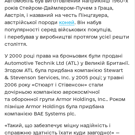
Автомобіль був виготовлений наприкінці 1960-х
років Стейром-Даймлером-Пучем з Граца,
Австрія, і названий на честь Пінцгауера,
австрійської породи
коней
. Він набув
популярності серед військових покупців,
і перебував у виробництві протягом усієї решти
століття.
У 2000 році права на броньовик були продані
Automotive Technik Ltd (ATL) у Великій Британії.
Згодом ATL була придбана компанією Stewart
& Stevenson Services, Inc. у 2005 році; у травні
2006 року «Стюарт і Стівенсон» стали
дочірньою компанією аерокосмічної
та оборонної групи Armor Holdings, Inc.. Роком
пізніше Armor Holdings була придбана
компанією BAE Systems plc.
«Такий, що забезпечує міцну надійність і
справжню здатність їхати куди завгодно!» —