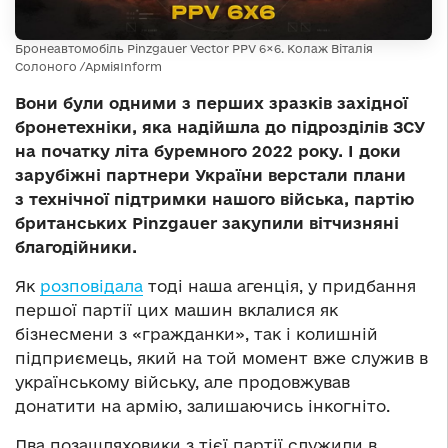
Бронеавтомобіль Pinzgauer Vector PPV 6×6. Колаж Віталія
Солоного /АрміяInform
Вони були одними з перших зразків західної
бронетехніки, яка надійшла до підрозділів ЗСУ
на початку літа буремного 2022 року. І доки
зарубіжні партнери України верстали плани
з технічної підтримки нашого війська, партію
британських Pinzgauer закупили вітчизняні
благодійники.
Як
розповідала
тоді наша агенція, у придбання
першої партії цих машин вклалися як
бізнесмени з «гражданки», так і колишній
підприємець, який на той момент вже служив в
українському війську, але продовжував
донатити на армію, залишаючись інкогніто.
Два позашляховики з тієї партії служили в