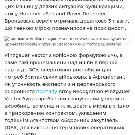
цих машин у деяких ситуаціях були кращими,
ніж у Hummer або Land Rover Defender.
Броньована версія отримала додатково 3 т ваги,
що певною мірою позначилося на прохідності.
Бронеавтомобіль Pinzgauer Vector PPV 6×6. Фото: BAE Systems
Pinzgauer Vector з колісною формулою 6×6, а
саме такі бронемашини надійшли в першій
партії до ЗСУ, оперативно розробили для
потреб британських військових в Афганістані.
Як уточнюють експерти з нідерландського
оборонного
порталу
Army Recognition Pinzgauer
Vector був розроблений і запущений у серійне
виробництво менш ніж за дев’ять місяців згідно
з прискореним контрактом, укладеним
тодішнім Агентством оборонних закупівель
(DPA) для виконання термінових оперативних
вимог (UOR).