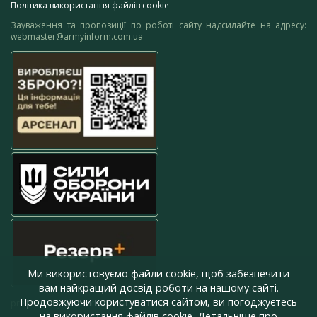
Політика використання файлів cookie
Зауваження та пропозиції по роботі сайту надсилайте на адресу:
webmaster@armyinform.com.ua
Ми використовуємо файли cookie, щоб забезпечити
вам найкращий досвід роботи на нашому сайті.
Продовжуючи користуватися сайтом, ви погоджуєтесь
press@armyinform.com.ua
на використання файлів cookie. Детальніше про