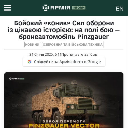
EN
Бойовий «коник» Сил оборони
із цікавою історією: на полі бою —
бронеавтомобіль Pinzgauer
НОВИНИ
ОЗБРОЄННЯ ТА ВІЙСЬКОВА ТЕХНІКА
31 Січня 2025, 6:11
Прочитаєте за:
6
хв.
Слідкуйте за АрміяInform в Google