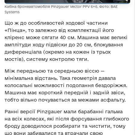
Кабіна бронеавтомобіля Pinzgauer Vector PPV 6×6. Фото: BAE
Systems
Що ж до особливостей ходової частини
«Пінца», то залежно від комплектації його
кліренс може сягати 40 см. Машина має великі
амплітуди ходу підвіски до 20 см, блокування
диференціала (окремо на кожен із трьох
мостів), систему контролю тяги.
Між передньою та середньою віссю —
мінімальна відстань. Така геометрія давала
колосальні можливості подолання бездоріжжя.
Машина має короткий передній і задній звіси,
тобто вільно почувається за межами асфальту.
Ранні версії Pinzgauer мали барабанні гальма
на всіх колесах, які після форсування глибокого
броду доводилося розбирати та чистити, тому
що вони забивалися та втрачали свою