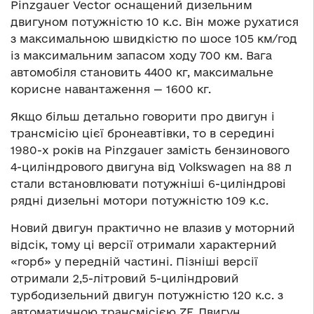
Pinzgauer Vector оснащений дизельним
двигуном потужністю 10 к.с. Він може рухатися
з максимальною швидкістю по шосе 105 км/год
із максимальним запасом ходу 700 км. Вага
автомобіля становить 4400 кг, максимальне
корисне навантаження — 1600 кг.
Якщо більш детально говорити про двигун і
трансмісію цієї бронеавтівки, то в середині
1980-х років на Pinzgauer замість бензинового
4-циліндрового двигуна від Volkswagen на 88 л
стали встановлювати потужніші 6-циліндрові
рядні дизельні мотори потужністю 109 к.с.
Новий двигун практично не влазив у моторний
відсік, тому ці версії отримали характерний
«горб» у передній частині. Пізніші версії
отримали 2,5-літровий 5-циліндровий
турбодизельний двигун потужністю 120 к.с. з
автоматичною трансмісією ZF. Двигун