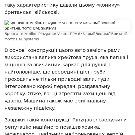
таку характеристику давали цьому «конику»
британські військові.
Бронеавтомобіль Pinzgauer Vector PPV 6×6 армії Великої Британії.
Фото: BAE Systems
В основі конструкції цього авто замість рами
використана велика хребтова труба, яка легша і
міцніша за звичайний каркас для рушія. І
найголовніше, що всередині цієї труби
проходять не тільки приводні вали, туди
інтегровано короб передач, роздавальну
коробку. Отже, всі ці агрегати захищені від
ударів. Машина також має оригінальну
незалежну підвіску.
Завдяки такій конструкції Pinzgauer заслужили
репутацію надійного позашляховика.
Можливості цивільних неброньованих версій