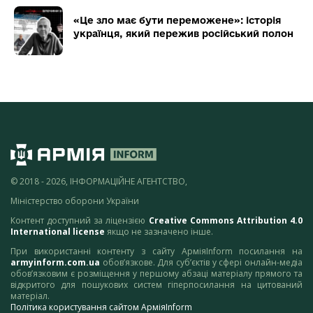
«Це зло має бути переможене»: історія
українця, який пережив російський полон
© 2018 - 2026, ІНФОРМАЦІЙНЕ АГЕНТСТВО,
Міністерство оборони України
Контент доступний за ліцензією
Creative Commons Attribution 4.0
International license
якщо не зазначено інше.
При використанні контенту з сайту АрміяInform посилання на
armyinform.com.ua
обов’язкове. Для суб’єктів у сфері онлайн-медіа
обов’язковим є розміщення у першому абзаці матеріалу прямого та
відкритого для пошукових систем гіперпосилання на цитований
матеріал.
Політика користування сайтом АрміяInform