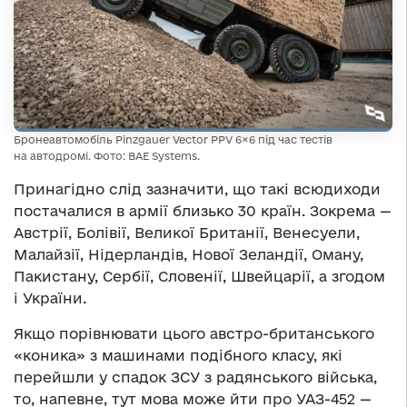
Бронеавтомобіль Pinzgauer Vector PPV 6×6 під час тестів
на автодромі. Фото: BAE Systems.
Принагідно слід зазначити, що такі всюдиходи
постачалися в армії близько 30 країн. Зокрема —
Австрії, Болівії, Великої Британії, Венесуели,
Малайзії, Нідерландів, Нової Зеландії, Оману,
Пакистану, Сербії, Словенії, Швейцарії, а згодом
і України.
Якщо порівнювати цього австро-британського
«коника» з машинами подібного класу, які
перейшли у спадок ЗСУ з радянського війська,
то, напевне, тут мова може йти про УАЗ-452 —