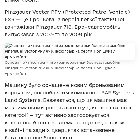
Pinzgauer Vector PPV (Protected Patrol Vehicle)
6×6 — це броньована версія легкої тактичної
вантажівки Pinzgauer 718. Бронеавтомобіль
випускався з 2007-го по 2009 рік.
Основні тактико-технічні характеристики бронеавтомобіля
Pinzgauer Vector PPV 6×6. Інфографіка Сергія Поліщука /
АрміяInform
Машину було оснащене новим броньованим
корпусом, розробленим компанією BAE Systems
Land Systems. Вважається, що ця машина має
максимальний рівень захисту для своєї вагової
категорії — тут активно застосовується
кевларова броня, зокрема на підлозі, а також
в кабіні та задніх дверцятах встановлене
багатошарове бронескло.