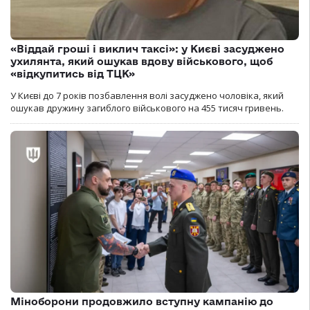
«Віддай гроші і виклич таксі»: у Києві засуджено
ухилянта, який ошукав вдову військового, щоб
«відкупитись від ТЦК»
У Києві до 7 років позбавлення волі засуджено чоловіка, який
ошукав дружину загиблого військового на 455 тисяч гривень.
Міноборони продовжило вступну кампанію до