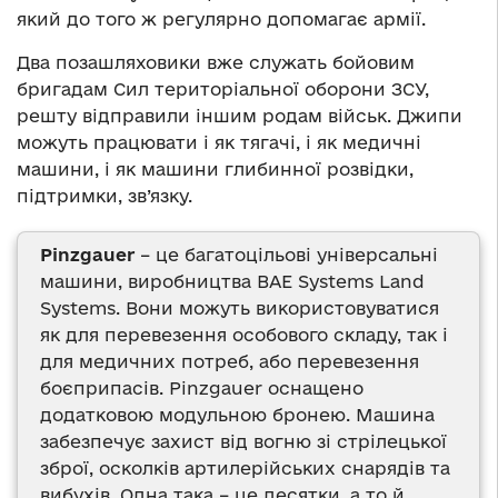
який до того ж регулярно допомагає армії.
Два позашляховики вже служать бойовим
бригадам Сил територіальної оборони ЗСУ,
решту відправили іншим родам військ. Джипи
можуть працювати і як тягачі, і як медичні
машини, і як машини глибинної розвідки,
підтримки, зв’язку.
Pinzgauer
– це багатоцільові універсальні
машини, виробництва BAE Systems Land
Systems. Вони можуть використовуватися
як для перевезення особового складу, так і
для медичних потреб, або перевезення
боєприпасів. Pinzgauer оснащено
додатковою модульною бронею. Машина
забезпечує захист від вогню зі стрілецької
зброї, осколків артилерійських снарядів та
вибухів. Одна така – це десятки, а то й