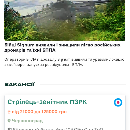
Бійці Signum виявили і знищили лігво російських
дронарів та їхні БПЛА
Оператори БПЛА підрозділу Signum виявили та уразили локацію,
з якої ворог запускав розвідувальні БПЛА.
ВАКАНСІЇ
Стрілець-зенітник ПЗРК
від 21000 до 125000 грн
Червоноград
63 окремий батальйон 103 ОБр Сил ТрО