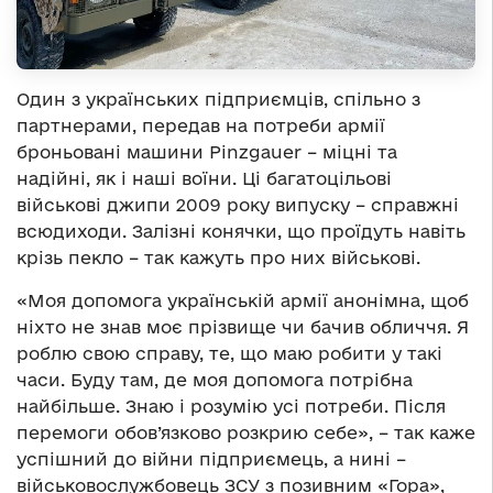
Один з українських підприємців, спільно з
партнерами, передав на потреби армії
броньовані машини Pinzgauer – міцні та
надійні, як і наші воїни. Ці багатоцільові
військові джипи 2009 року випуску – справжні
всюдиходи. Залізні конячки, що проїдуть навіть
крізь пекло – так кажуть про них військові.
«Моя допомога українській армії анонімна, щоб
ніхто не знав моє прізвище чи бачив обличчя. Я
роблю свою справу, те, що маю робити у такі
часи. Буду там, де моя допомога потрібна
найбільше. Знаю і розумію усі потреби. Після
перемоги обов’язково розкрию себе», – так каже
успішний до війни підприємець, а нині –
військовослужбовець ЗСУ з позивним «Гора»,