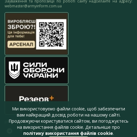
Зауваження та пропозиції по роботі сайту надсилайте на адресу:
webmaster@armyinform.com.ua
Ми використовуємо файли cookie, щоб забезпечити
вам найкращий досвід роботи на нашому сайті.
Продовжуючи користуватися сайтом, ви погоджуєтесь
press@armyinform.com.ua
на використання файлів cookie. Детальніше про
політику використання файлів cookie
.