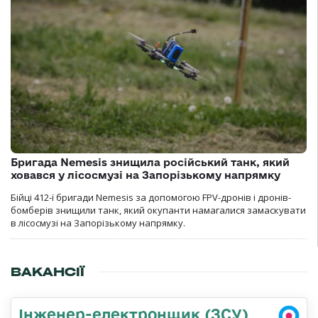
Бригада Nemesis знищила російський танк, який
ховався у лісосмузі на Запорізькому напрямку
Бійці 412-ї бригади Nemesis за допомогою FPV-дронів і дронів-
бомберів знищили танк, який окупанти намагалися замаскувати
в лісосмузі на Запорізькому напрямку.
ВАКАНСІЇ
Інженер-електронщик (ЗСУ)