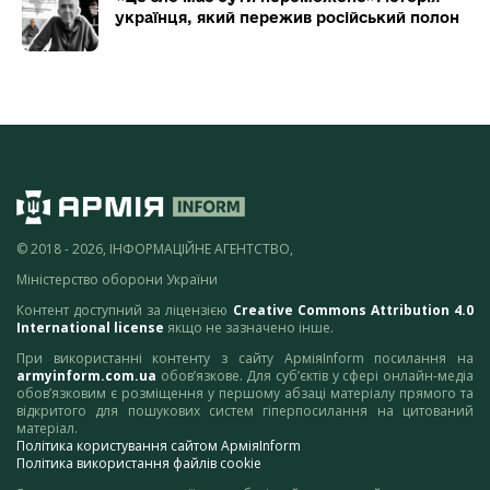
українця, який пережив російський полон
© 2018 - 2026, ІНФОРМАЦІЙНЕ АГЕНТСТВО,
Міністерство оборони України
Контент доступний за ліцензією
Creative Commons Attribution 4.0
International license
якщо не зазначено інше.
При використанні контенту з сайту АрміяInform посилання на
armyinform.com.ua
обов’язкове. Для суб’єктів у сфері онлайн-медіа
обов’язковим є розміщення у першому абзаці матеріалу прямого та
відкритого для пошукових систем гіперпосилання на цитований
матеріал.
Політика користування сайтом АрміяInform
Політика використання файлів cookie