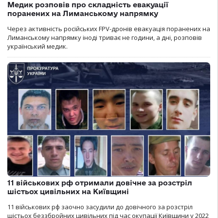
Медик розповів про складність евакуації
поранених на Лиманському напрямку
Через активність російських FPV-дронів евакуація поранених на
Лиманському напрямку іноді триває не години, а дні, розповів
український медик.
11 військових рф отримали довічне за розстріл
шістьох цивільних на Київщині
11 військових рф заочно засудили до довічного за розстріл
шістьох беззбройних цивільних під час окупації Київщини у 2022