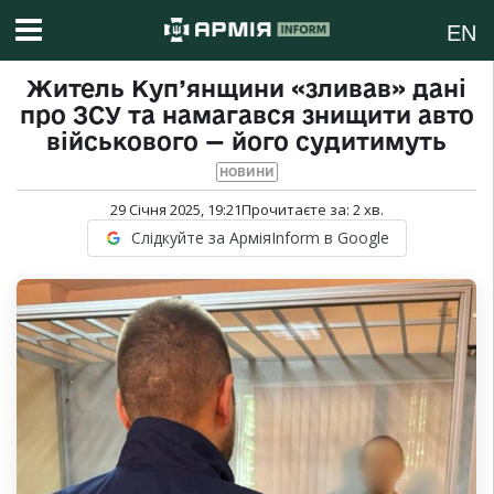
EN
Житель Куп’янщини «зливав» дані
про ЗСУ та намагався знищити авто
військового — його судитимуть
НОВИНИ
29 Січня 2025, 19:21
Прочитаєте за:
2
хв.
Слідкуйте за АрміяInform в Google