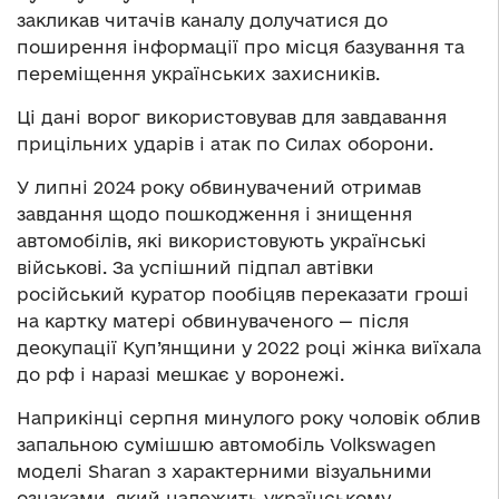
закликав читачів каналу долучатися до
поширення інформації про місця базування та
переміщення українських захисників.
Ці дані ворог використовував для завдавання
прицільних ударів і атак по Силах оборони.
У липні 2024 року обвинувачений отримав
завдання щодо пошкодження і знищення
автомобілів, які використовують українські
військові. За успішний підпал автівки
російський куратор пообіцяв переказати гроші
на картку матері обвинуваченого — після
деокупації Куп’янщини у 2022 році жінка виїхала
до рф і наразі мешкає у воронежі.
Наприкінці серпня минулого року чоловік облив
запальною сумішшю автомобіль Volkswagen
моделі Sharan з характерними візуальними
ознаками, який належить українському