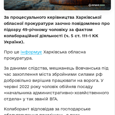
За процесуального керівництва Харківської
обласної прокуратури заочно повідомлено про
підозру 49-річному чоловіку за фактом
колабораційної діяльності (ч. 5 ст. 111-1 КК
України).
Про це
інформує
Харківська обласна
прокуратура.
За даними слідства, мешканець Вовчанська під
час захоплення міста збройними силами рф
добровільно вирішив працювати на ворога. У
червні 2022 року чоловік обійняв посаду
«начальника административно-хозяйственного
отдела» у так званій ВГА.
Колаборант відповідав за господарське
обслуговування приміщень, в яких