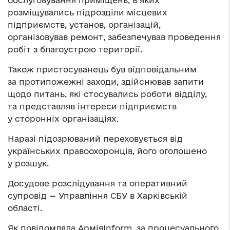
розміщувались підрозділи місцевих
підприємств, установ, організацій,
організовував ремонт, забезпечував проведення
робіт з благоустрою території.
Також пристосуванець був відповідальним
за протипожежні заходи, здійснював запити
щодо питань, які стосувались роботи відділу,
та представляв інтереси підприємств
у сторонніх організаціях.
Наразі підозрюваний переховується від
українських правоохоронців, його оголошено
у розшук.
Досудове розслідування та оперативний
супровід — Управління СБУ в Харківській
області.
Як повідомляла АрміяInform, за процесуального