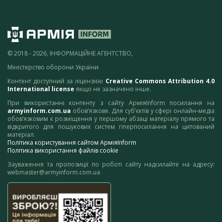
© 2018 - 2026, ІНФОРМАЦІЙНЕ АГЕНТСТВО,
Міністерство оборони України
Контент доступний за ліцензією
Creative Commons Attribution 4.0
International license
якщо не зазначено інше.
При використанні контенту з сайту АрміяInform посилання на
armyinform.com.ua
обов’язкове. Для суб’єктів у сфері онлайн-медіа
обов’язковим є розміщення у першому абзаці матеріалу прямого та
відкритого для пошукових систем гіперпосилання на цитований
матеріал.
Політика користування сайтом АрміяInform
Політика використання файлів cookie
Зауваження та пропозиції по роботі сайту надсилайте на адресу:
webmaster@armyinform.com.ua