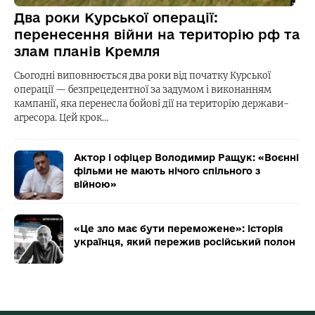
Два роки Курської операції:
перенесення війни на територію рф та
злам планів Кремля
Сьогодні виповнюється два роки від початку Курської
операції — безпрецедентної за задумом і виконанням
кампанії, яка перенесла бойові дії на територію держави-
агресора. Цей крок…
Актор і офіцер Володимир Ращук: «Воєнні
фільми не мають нічого спільного з
війною»
«Це зло має бути переможене»: історія
українця, який пережив російський полон