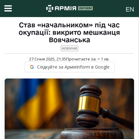
EN
Став «начальником» під час
окупації: викрито мешканця
Вовчанська
НОВИНИ
27 Січня 2025, 21:35
Прочитаєте за:
< 1
хв.
Слідкуйте за АрміяInform в Google