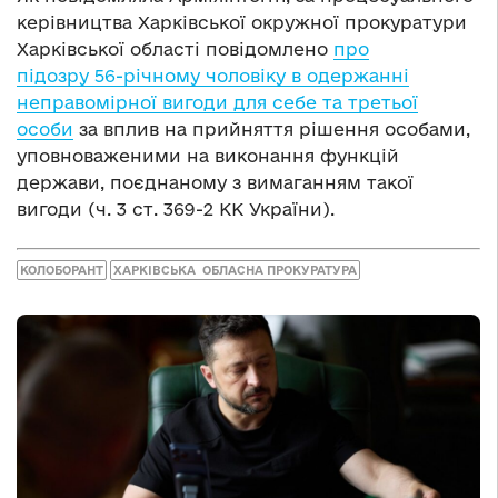
керівництва Харківської окружної прокуратури
Харківської області повідомлено
про
підозру 56-річному чоловіку в одержанні
неправомірної вигоди для себе та третьої
особи
за вплив на прийняття рішення особами,
уповноваженими на виконання функцій
держави, поєднаному з вимаганням такої
вигоди (ч. 3 ст. 369-2 КК України).
КОЛОБОРАНТ
ХАРКІВСЬКА ОБЛАСНА ПРОКУРАТУРА