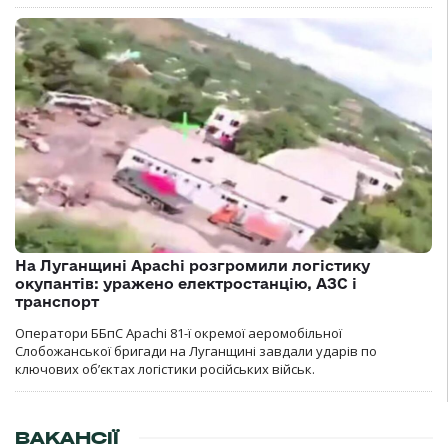
На Луганщині Apachi розгромили логістику
окупантів: уражено електростанцію, АЗС і
транспорт
Оператори ББпС Apachi 81-ї окремої аеромобільної
Слобожанської бригади на Луганщині завдали ударів по
ключових об’єктах логістики російських військ.
ВАКАНСІЇ