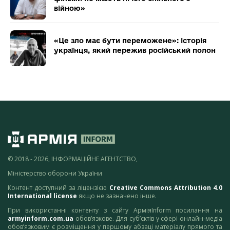
війною»
«Це зло має бути переможене»: історія
українця, який пережив російський полон
© 2018 - 2026, ІНФОРМАЦІЙНЕ АГЕНТСТВО,
Міністерство оборони України
Контент доступний за ліцензією
Creative Commons Attribution 4.0
International license
якщо не зазначено інше.
При використанні контенту з сайту АрміяInform посилання на
armyinform.com.ua
обов’язкове. Для суб’єктів у сфері онлайн-медіа
обов’язковим є розміщення у першому абзаці матеріалу прямого та