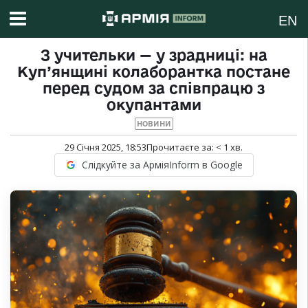
EN
З учительки — у зрадниці: на
Куп’янщині колаборантка постане
перед судом за співпрацю з
окупантами
НОВИНИ
29 Січня 2025, 18:53
Прочитаєте за:
< 1
хв.
Слідкуйте за АрміяInform в Google