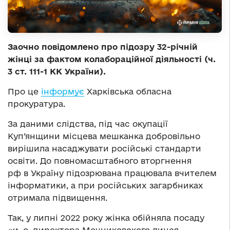
Заочно повідомлено про підозру 32-річній
жінці за фактом колабораційної діяльності (ч.
3 ст. 111-1 КК України).
Про це
інформує
Харківська обласна
прокуратура.
За даними слідства, під час окупації
Куп’янщини місцева мешканка добровільно
вирішила насаджувати російські стандарти
освіти. До повномасштабного вторгнення
рф в Україну підозрювана працювала вчителем
інформатики, а при російських загарбниках
отримала підвищення.
Так, у липні 2022 року жінка обійняла посаду
«и. о. директора Мечниковского лицея