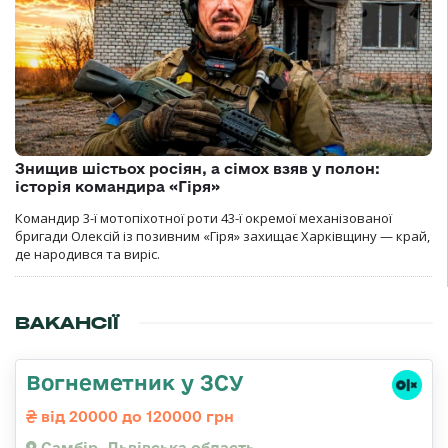
Знищив шістьох росіян, а сімох взяв у полон:
історія командира «Гіря»
Командир 3-ї мотопіхотної роти 43-ї окремої механізованої
бригади Олексій із позивним «Гіря» захищає Харківщину — край,
де народився та виріс.
ВАКАНСІЇ
Вогнеметник у ЗСУ
від 20000 до 120000 грн
Самбір, Львівська область