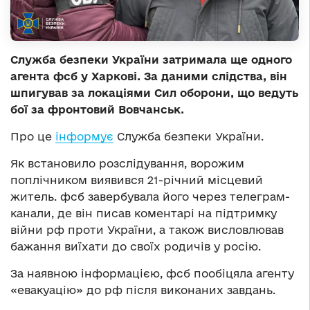
Служба безпеки України затримала ще одного
агента фсб у Харкові. За даними слідства, він
шпигував за локаціями Сил оборони, що ведуть
бої за фронтовий Вовчанськ.
Про це
інформує
Служба безпеки України.
Як встановило розслідування, ворожим
поплічником виявився 21-річний місцевий
житель. фсб завербувала його через телеграм-
канали, де він писав коментарі на підтримку
війни рф проти України, а також висловлював
бажання виїхати до своїх родичів у росію.
За наявною інформацією, фсб пообіцяла агенту
«евакуацію» до рф після виконаних завдань.