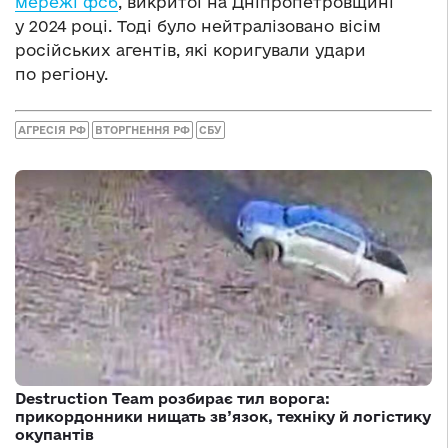
мережі фсб
, викритої на Дніпропетровщині
у 2024 році. Тоді було нейтралізовано вісім
російських агентів, які коригували удари
по регіону.
АГРЕСІЯ РФ
ВТОРГНЕННЯ РФ
СБУ
Destruction Team розбирає тил ворога:
прикордонники нищать зв’язок, техніку й логістику
окупантів