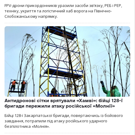
FPV-дрони прикордонників уразили засоби зв’язку, РЕБ і РЕР,
техніку, укриття та логістичний хаб ворога на Північно-
Слобожанському напрямку.
Антидронові сітки врятували «Хамві»: бійці 128-ї
бригади пережили атаку російської «Молнії»
Бійці 128-ї Закарпатської бригади, повертаючись із бойового
завдання, потрапили під атаку російського ударного
безпілотника «Молнія».