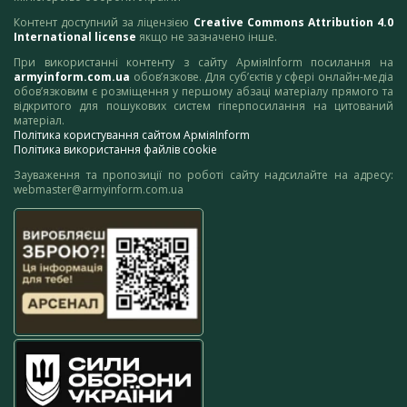
Контент доступний за ліцензією
Creative Commons Attribution 4.0
International license
якщо не зазначено інше.
При використанні контенту з сайту АрміяInform посилання на
armyinform.com.ua
обов’язкове. Для суб’єктів у сфері онлайн-медіа
обов’язковим є розміщення у першому абзаці матеріалу прямого та
відкритого для пошукових систем гіперпосилання на цитований
матеріал.
Політика користування сайтом АрміяInform
Політика використання файлів cookie
Зауваження та пропозиції по роботі сайту надсилайте на адресу:
webmaster@armyinform.com.ua