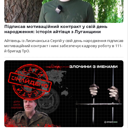
Підписав мотиваційний контракт у свій день
народження: історія айтівця з Луганщини
Айтівець із Лисичанська Сергій у свій день народження підписав
мотиваційний контракт і нині забезпечує кадрову роботу в 111-
й бригаді ТрО.