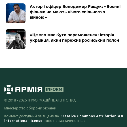
Актор і офіцер Володимир Ращук: «Воєнні
фільми не мають нічого спільного з
війною»
«Це зло має бути переможене»: історія
українця, який пережив російський полон
© 2018 - 2026, ІНФОРМАЦІЙНЕ АГЕНТСТВО,
Міністерство оборони України
Контент доступний за ліцензією
Creative Commons Attribution 4.0
International license
якщо не зазначено інше.