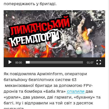
попереджають у бригаді.
Відеопрогравач
00:00
01:07
Як повідомляла АрміяInform, оператори
батальйону безпілотних систем 63
механізованої бригади за допомогою FPV-
дронів та бомбера «Баба Яга»
спалили
два
«урали», два уазики, дві гармати, «буханку» та
баггі. Ну і відправили на той світ з десяток
окупантів.