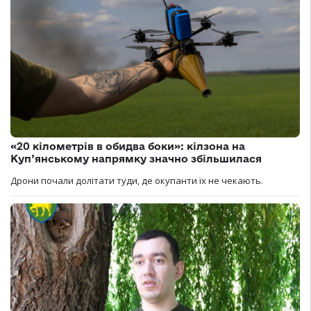
«20 кілометрів в обидва боки»: кілзона на
Куп’янському напрямку значно збільшилася
Дрони почали долітати туди, де окупанти їх не чекають.