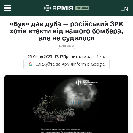
EN
«Бук» дав дуба — російський ЗРК
хотів втекти від нашого бомбера,
але не судилося
НОВИНИ
25 Січня 2025, 17:17
Прочитаєте за:
< 1
хв.
Слідкуйте за АрміяInform в Google