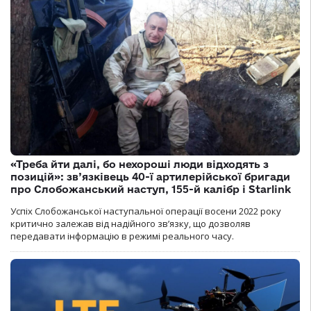
«Треба йти далі, бо нехороші люди відходять з
позицій»: зв’язківець 40-ї артилерійської бригади
про Слобожанський наступ, 155-й калібр і Starlink
Успіх Слобожанської наступальної операції восени 2022 року
критично залежав від надійного зв’язку, що дозволяв
передавати інформацію в режимі реального часу.