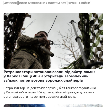
412 ПОЛК
СИЛИ БЕЗПІЛОТНИХ СИСТЕМ ЗСУ
ХРОНІКА ВІЙНИ
Ретранслятори встановлювали під обстрілами:
у Харкові бійці 40-ї артбригади забезпечили
зв’язок попри вогонь ворожих снайперів
Ретранслятор на дев’ятиповерхівці біля танкового училища
у Харкові зв’язківцям 40-ї артилерійської бригади довелося
встановлювати під вогнем ворожих снайперів.