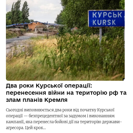
Два роки Курської операції:
перенесення війни на територію рф та
злам планів Кремля
Сьогодні виповнюється два роки від початку Курської
операції — безпрецедентної за задумом і виконанням
кампанії, яка перенесла бойові дії на територію держави-
агресора. Цей крок…