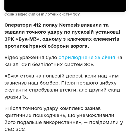
Скрін з відео Сил безпілотних систем ЗСУ.
Оператори 412 полку Nemesis виявили та
завдали точного удару по пусковій установці
ЗРК «Бук-М3», одному з ключових елементів
протиповітряної оборони ворога.
Відео ураження було
оприлюднене 25 січня
на
каналі Сил безпілотних систем ЗСУ.
«Бук» стояв на польовій дорозі, коли над ним
зависнув наш бомбер. Після першого вибуху
окупанти спробували втекти, але другий скид
уразив їх.
«Після точного удару комплекс зазнав
критичних пошкоджень, що унеможливили
його подальше використання», — повідомили у
СБС ЗСУ.