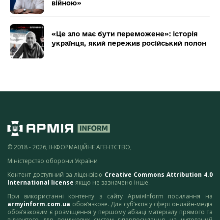
війною»
«Це зло має бути переможене»: історія
українця, який пережив російський полон
© 2018 - 2026, ІНФОРМАЦІЙНЕ АГЕНТСТВО,
Міністерство оборони України
Контент доступний за ліцензією
Creative Commons Attribution 4.0
International license
якщо не зазначено інше.
При використанні контенту з сайту АрміяInform посилання на
armyinform.com.ua
обов’язкове. Для суб’єктів у сфері онлайн-медіа
обов’язковим є розміщення у першому абзаці матеріалу прямого та
відкритого для пошукових систем гіперпосилання на цитований