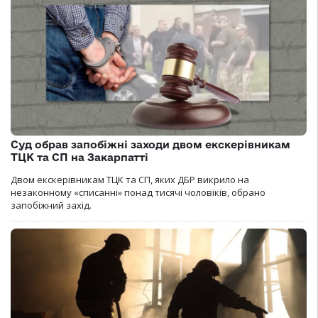
Суд обрав запобіжні заходи двом екскерівникам
ТЦК та СП на Закарпатті
Двом екскерівникам ТЦК та СП, яких ДБР викрило на
незаконному «списанні» понад тисячі чоловіків, обрано
запобіжний захід.