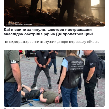
Дві людини загинуло, шестеро постраждали
внаслідок обстрілів рф на Дніпропетровщині
Понад 50 разів росіяни атакували Дніпропетровську області.