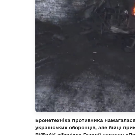
Бронетехніка противника намагалася
українських оборонців, але бійці пр
РУБпАК «Фенікс» Гвардії наступу «П