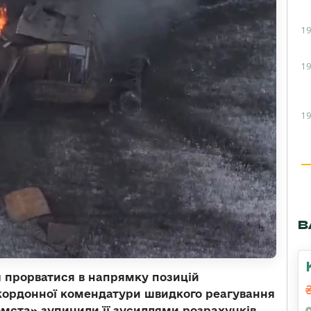
19
19
19
В
 прорватися в напрямку позицій
икордонної комендатури швидкого реагування
омста» зупинили її зусиллями розрахунків