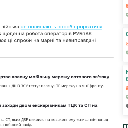
і війська
не полишають спроб прорватися
ак щоденна робота операторів РУБпАК
є ці спроби на марні та невиправдані
ртає власну мобільну мережу сотового зв’язку
вання ДШВ ЗСУ тестує власну LTE-мережу на лінії фронту.
і заходи двом екскерівникам ТЦК та СП на
та СП, яких ДБР викрило на незаконному «списанні» понад
 запобіжний захід.
П