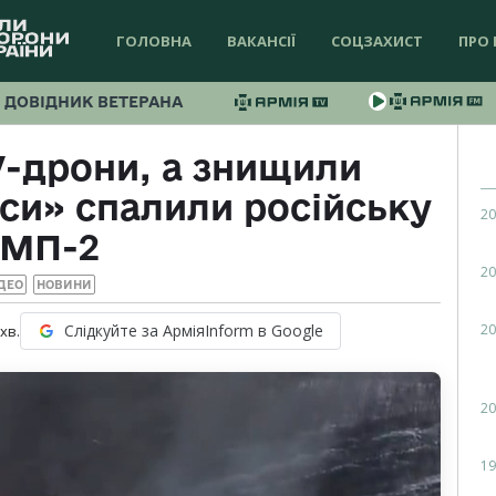
ГОЛОВНА
ВАКАНСІЇ
СОЦЗАХИСТ
ПРО 
ДОВІДНИК ВЕТЕРАНА
V-дрони, а знищили
си» спалили російську
20
МП-2
20
ДЕО
НОВИНИ
20
Слідкуйте за АрміяInform в Google
хв.
20
19