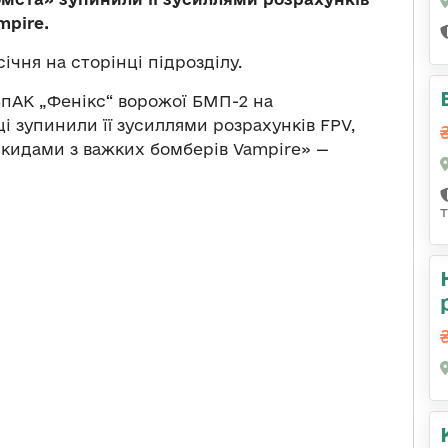
mpire.
січня на сторінці підрозділу.
пАК „Фенікс“ ворожої БМП-2 на
 зупинили її зусиллями розрахунків FPV,
скидами з важких бомберів Vampire» —