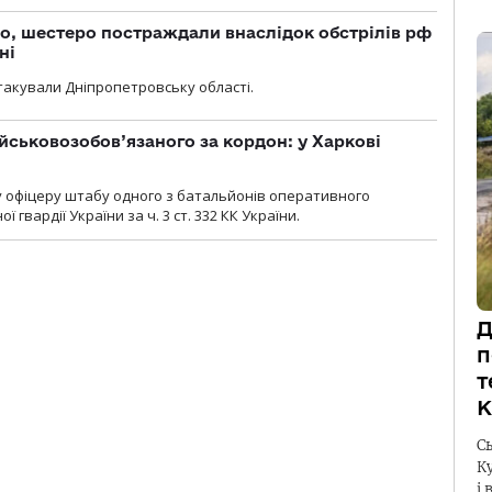
о, шестеро постраждали внаслідок обстрілів рф
ні
атакували Дніпропетровську області.
йськовозобов’язаного за кордон: у Харкові
у офіцеру штабу одного з батальйонів оперативного
гвардії України за ч. 3 ст. 332 КК України.
Д
п
т
К
С
К
і 