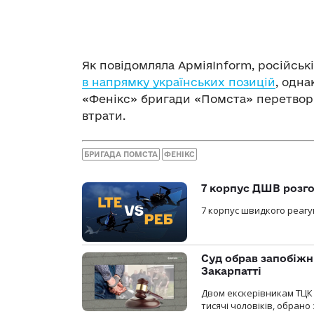
Як повідомляла АрміяInform, російськ
в напрямку українських позицій
, одн
«Фенікс» бригади «Помста» перетворю
втрати.
БРИГАДА ПОМСТА
ФЕНІКС
7 корпус ДШВ розго
7 корпус швидкого реагу
Суд обрав запобіжн
Закарпатті
Двом екскерівникам ТЦК 
тисячі чоловіків, обрано