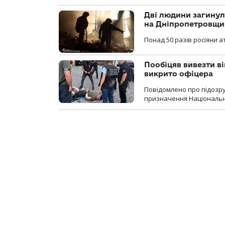
Дві людини загинул
на Дніпропетровщи
Понад 50 разів росіяни 
Пообіцяв вивезти ві
викрито офіцера
Повідомлено про підозр
призначення Національної 