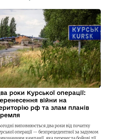
ва роки Курської операції:
еренесення війни на
ериторію рф та злам планів
ремля
ьогодні виповнюється два роки від початку
урської операції — безпрецедентної за задумом
виконанням кампанії, яка перенесла бойові дії