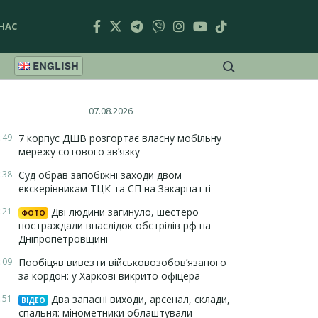
НАС
ENGLISH
07.08.2026
:49
7 корпус ДШВ розгортає власну мобільну
мережу сотового зв’язку
:38
Суд обрав запобіжні заходи двом
екскерівникам ТЦК та СП на Закарпатті
:21
Дві людини загинуло, шестеро
ФОТО
постраждали внаслідок обстрілів рф на
Дніпропетровщині
:09
Пообіцяв вивезти військовозобов’язаного
за кордон: у Харкові викрито офіцера
:51
Два запасні виходи, арсенал, склади,
ВІДЕО
спальня: мінометники облаштували