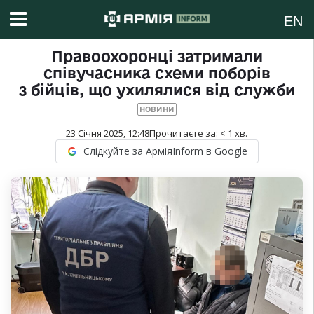
EN
Правоохоронці затримали
співучасника схеми поборів
з бійців, що ухилялися від служби
НОВИНИ
23 Січня 2025, 12:48
Прочитаєте за:
< 1
хв.
Слідкуйте за АрміяInform в Google