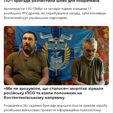
110-ї бригади розчистили шлях для побратимів
Артилеристи 110-ї ОМБр за чотири години знищили 11
російських FPV-дронів, які перебували в засідці, забезпечивши
безпечний рух українських підрозділів.
«Ми не зрозуміли, що сталося»: морпіхи зірвали
російську ІПСО та взяли полонених на
Костянтинівському напрямку
Розвідники 36-ї окремої бригади морської піхоти зірвали спробу
російських військових провести інформаційно-психологічну