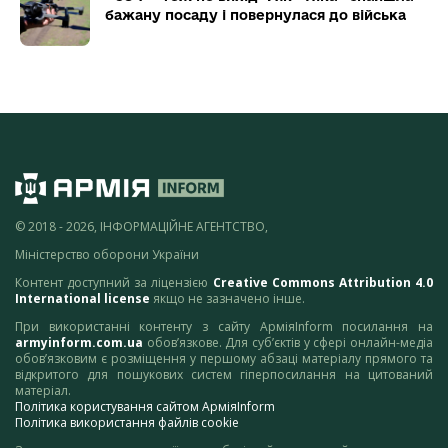
бажану посаду і повернулася до війська
© 2018 - 2026, ІНФОРМАЦІЙНЕ АГЕНТСТВО,
Міністерство оборони України
Контент доступний за ліцензією
Creative Commons Attribution 4.0
International license
якщо не зазначено інше.
При використанні контенту з сайту АрміяInform посилання на
armyinform.com.ua
обов’язкове. Для суб’єктів у сфері онлайн-медіа
обов’язковим є розміщення у першому абзаці матеріалу прямого та
відкритого для пошукових систем гіперпосилання на цитований
матеріал.
Політика користування сайтом АрміяInform
Політика використання файлів cookie