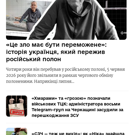
«Це зло має бути переможене»:
історія українця, який пережив
російський полон
Чотири роки він перебував у російському полоні, 5 червня
2026 року його звільнили в рамках чергового обміну
полоненими. Наприкінці липня…
«Хмарами» та «грозою» позначали
військових ТЦК: адміністратора восьми
Telegram-груп на Черкащині засудили за
перешкоджання ЗСУ
«СЗЧ — теж не вихід»: як «Ніка» знайшла