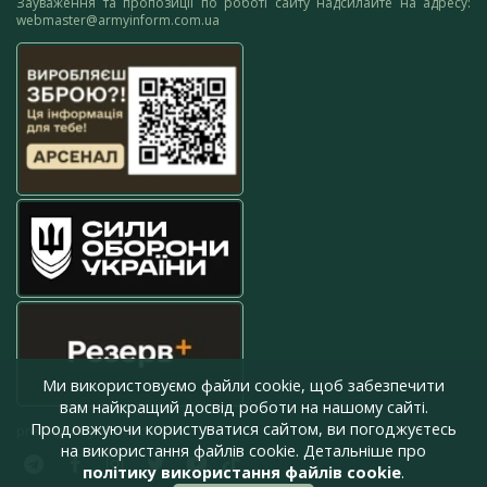
Зауваження та пропозиції по роботі сайту надсилайте на адресу:
webmaster@armyinform.com.ua
Ми використовуємо файли cookie, щоб забезпечити
вам найкращий досвід роботи на нашому сайті.
Продовжуючи користуватися сайтом, ви погоджуєтесь
press@armyinform.com.ua
на використання файлів cookie. Детальніше про
політику використання файлів cookie
.