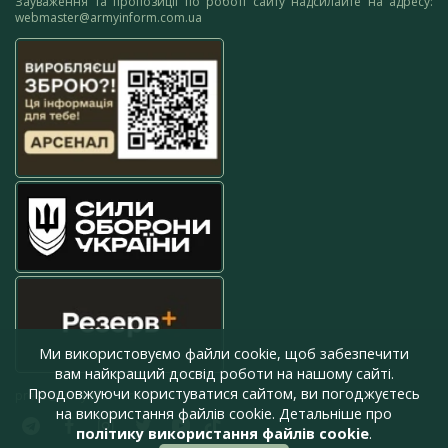
Зауваження та пропозиції по роботі сайту надсилайте на адресу:
webmaster@armyinform.com.ua
Ми використовуємо файли cookie, щоб забезпечити
вам найкращий досвід роботи на нашому сайті.
Продовжуючи користуватися сайтом, ви погоджуєтесь
press@armyinform.com.ua
на використання файлів cookie. Детальніше про
політику використання файлів cookie
.