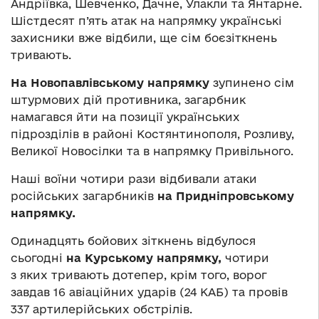
Андріївка, Шевченко, Дачне, Улакли та Янтарне.
Шістдесят п’ять атак на напрямку українські
захисники вже відбили, ще сім боєзіткнень
тривають.
На Новопавлівському напрямку
зупинено сім
штурмових дій противника, загарбник
намагався йти на позиції українських
підрозділів в районі Костянтинополя, Розливу,
Великої Новосілки та в напрямку Привільного.
Наші воїни чотири рази відбивали атаки
російських загарбників
на Придніпровському
напрямку.
Одинадцять бойових зіткнень відбулося
сьогодні
на Курському напрямку,
чотири
з яких тривають дотепер, крім того, ворог
завдав 16 авіаційних ударів (24 КАБ) та провів
337 артилерійських обстрілів.