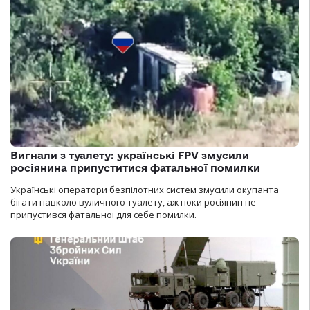
Вигнали з туалету: українські FPV змусили
росіянина припуститися фатальної помилки
Українські оператори безпілотних систем змусили окупанта
бігати навколо вуличного туалету, аж поки росіянин не
припустився фатальної для себе помилки.