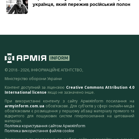
українця, який пережив російський полон
© 2018 - 2026, ІНФОРМАЦІЙНЕ АГЕНТСТВО,
Міністерство оборони України
Контент доступний за ліцензією
Creative Commons Attribution 4.0
International license
якщо не зазначено інше.
При використанні контенту з сайту АрміяInform посилання на
armyinform.com.ua
обов’язкове. Для суб’єктів у сфері онлайн-медіа
обов’язковим є розміщення у першому абзаці матеріалу прямого та
відкритого для пошукових систем гіперпосилання на цитований
матеріал.
Політика користування сайтом АрміяInform
Політика використання файлів cookie