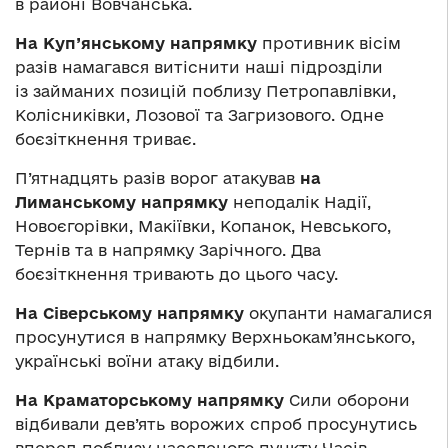
в районі Вовчанська.
На Куп’янському напрямку
противник вісім
разів намагався витіснити наші підрозділи
із займаних позицій поблизу Петропавлівки,
Колісниківки, Лозової та Загризового. Одне
боєзіткнення триває.
П’ятнадцять разів ворог атакував
на
Лиманському напрямку
неподалік Надії,
Новоєгорівки, Макіївки, Копанок, Невського,
Тернів та в напрямку Зарічного. Два
боєзіткнення тривають до цього часу.
На Сіверському напрямку
окупанти намагалися
просунутися в напрямку Верхньокам’янського,
українські воїни атаку відбили.
На Краматорському напрямку
Сили оборони
відбивали дев’ять ворожих спроб просунутись
вперед поблизу населеного пункту Часів