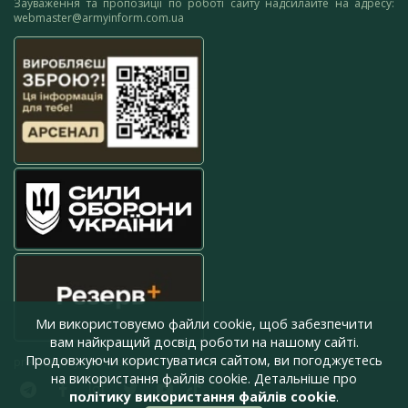
Зауваження та пропозиції по роботі сайту надсилайте на адресу:
webmaster@armyinform.com.ua
Ми використовуємо файли cookie, щоб забезпечити
вам найкращий досвід роботи на нашому сайті.
Продовжуючи користуватися сайтом, ви погоджуєтесь
press@armyinform.com.ua
на використання файлів cookie. Детальніше про
політику використання файлів cookie
.