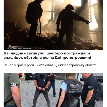
Дві людини загинуло, шестеро постраждали
внаслідок обстрілів рф на Дніпропетровщині
Понад 50 разів росіяни атакували Дніпропетровську області.