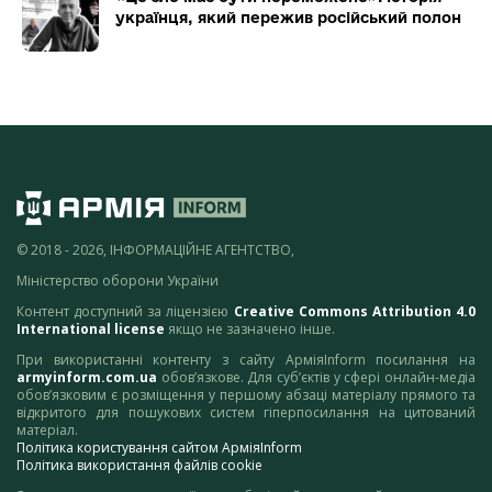
українця, який пережив російський полон
© 2018 - 2026, ІНФОРМАЦІЙНЕ АГЕНТСТВО,
Міністерство оборони України
Контент доступний за ліцензією
Creative Commons Attribution 4.0
International license
якщо не зазначено інше.
При використанні контенту з сайту АрміяInform посилання на
armyinform.com.ua
обов’язкове. Для суб’єктів у сфері онлайн-медіа
обов’язковим є розміщення у першому абзаці матеріалу прямого та
відкритого для пошукових систем гіперпосилання на цитований
матеріал.
Політика користування сайтом АрміяInform
Політика використання файлів cookie