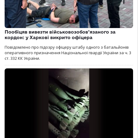
Пообіцяв вивезти військовозобов’язаного за
кордон: у Харкові викрито офіцера
Повідомлено про підозру офіцеру штабу одного з батальйонів
оперативного призначення Національної гвардії України за ч. 3
ст. 332 КК України.