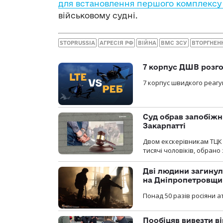
для встановлення першого комплексу г
військовому судні.
STOPRUSSIA
АГРЕСІЯ РФ
ВІЙНА
ВМС ЗСУ
ВТОРГНЕН
7 корпус ДШВ розго
7 корпус швидкого реагу
Суд обрав запобіжн
Закарпатті
Двом екскерівникам ТЦК 
тисячі чоловіків, обрано
Дві людини загинул
на Дніпропетровщи
Понад 50 разів росіяни 
Пообіцяв вивезти ві