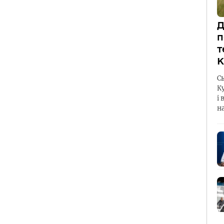
Д
п
т
К
С
К
і 
н