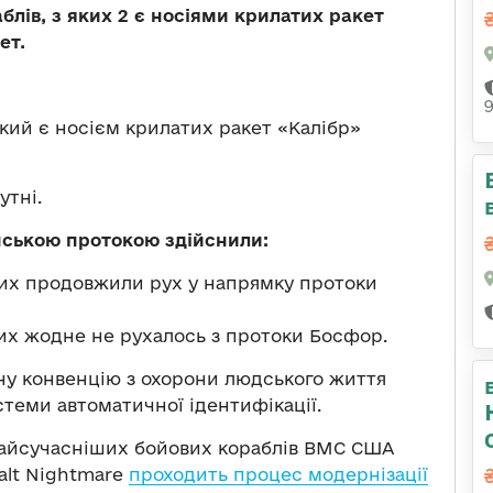
лів, з яких 2 є носіями крилатих ракет
ет.
кий є носієм крилатих ракет «Калібр»
утні.
нською протокою здійснили:
яких продовжили рух у напрямку протоки
них жодне не рухалось з протоки Босфор.
у конвенцію з охорони людського життя
стеми автоматичної ідентифікації.
 найсучасніших бойових кораблів ВМС США
alt Nightmare
проходить процес модернізації