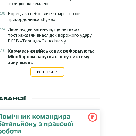
позицію під землею
:38
Борець за небо і дитячі мрії: історія
прикордонника «Кума»
:24
Двоє людей загинули, ще четверо
постраждали внаслідок ворожого удару
РСЗВ «Торнадо-С» по Ізюму
:10
Харчування військових реформують:
Міноборони запускає нову систему
закупівель
ВСІ НОВИНИ
АКАНСІЇ
Помічник командира
батальйону з правової
роботи