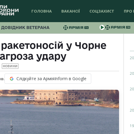
ГОЛОВНА
ВАКАНСІЇ
СОЦЗАХИСТ
ПРО 
ДОВІДНИК ВЕТЕРАНА
 ракетоносій у Чорне
загроза удару
20
НОВИНИ
20
Слідкуйте за АрміяInform в Google
хв.
20
20
19