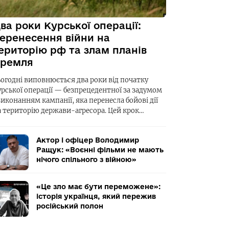
ва роки Курської операції:
еренесення війни на
ериторію рф та злам планів
ремля
ьогодні виповнюється два роки від початку
урської операції — безпрецедентної за задумом
виконанням кампанії, яка перенесла бойові дії
а територію держави-агресора. Цей крок…
Актор і офіцер Володимир
Ращук: «Воєнні фільми не мають
нічого спільного з війною»
«Це зло має бути переможене»:
історія українця, який пережив
російський полон