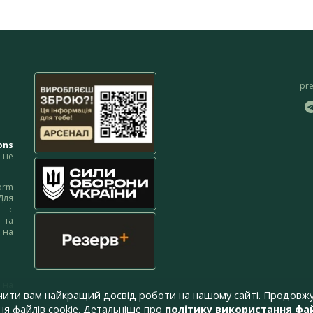
pr
ons
не
orm
Для
м є
 та
 на
 на
чити вам найкращий досвід роботи на нашому сайті. Продовжу
я файлів cookie. Детальніше про
політику використання фай