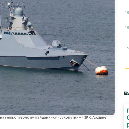
19
19
19
В
на гелікоптерному майданчику «сухопутним» ЗРК. Архівне