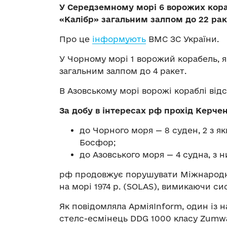
У Середземному морі 6 ворожих кораб
«Калібр» загальним залпом до 22 рак
Про це
інформують
ВМС ЗС України.
У Чорному морі 1 ворожий корабель, я
загальним залпом до 4 ракет.
В Азовському морі ворожі кораблі відс
За добу в інтересах рф прохід Керче
до Чорного моря — 8 суден, 2 з 
Босфор;
до Азовського моря — 4 судна, з 
рф продовжує порушувати Міжнародн
на морі 1974 р. (SOLAS), вимикаючи си
Як повідомляла АрміяInform, один із
стелс-есмінець DDG 1000 класу Zumw