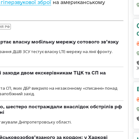
іперзвукової зброї
на американському
НЯ РФ
ртає власну мобільну мережу сотового зв’язку
вання ДШВ ЗСУ тестує власну LTE-мережу на лінії фронту.
і заходи двом екскерівникам ТЦК та СП на
та СП, яких ДБР викрило на незаконному «списанні» понад
 запобіжний захід.
о, шестеро постраждали внаслідок обстрілів рф
ні
атакували Дніпропетровську області.
йськовозобов’язаного за кордон: у Харкові