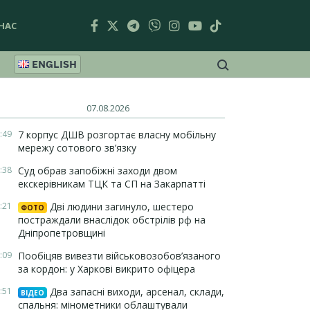
НАС
ENGLISH
07.08.2026
:49
7 корпус ДШВ розгортає власну мобільну
мережу сотового зв’язку
:38
Суд обрав запобіжні заходи двом
екскерівникам ТЦК та СП на Закарпатті
:21
Дві людини загинуло, шестеро
ФОТО
постраждали внаслідок обстрілів рф на
Дніпропетровщині
:09
Пообіцяв вивезти військовозобов’язаного
за кордон: у Харкові викрито офіцера
:51
Два запасні виходи, арсенал, склади,
ВІДЕО
спальня: мінометники облаштували