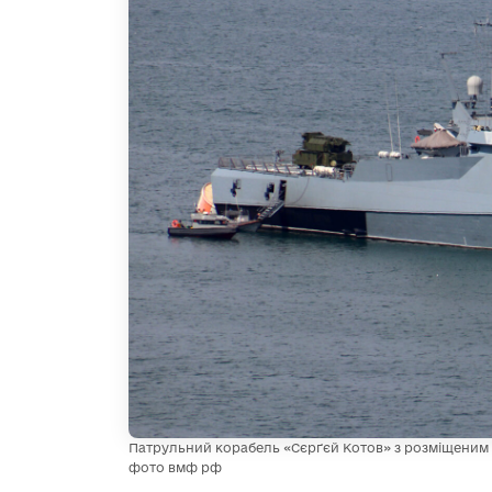
Патрульний корабель «Сєрґєй Котов» з розміщеним 
фото вмф рф