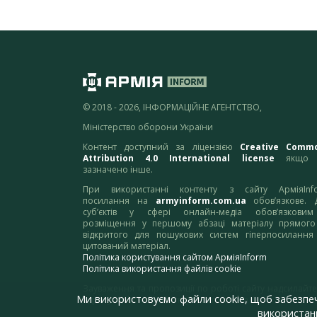
© 2018 - 2026, ІНФОРМАЦІЙНЕ АГЕНТСТВО,
Міністерство оборони України
Контент доступний за ліцензією
Creative Comm
Attribution 4.0 International license
якщо 
зазначено інше.
При використанні контенту з сайту АрміяInf
посилання на
armyinform.com.ua
обов’язкове. 
суб’єктів у сфері онлайн-медіа обов’язкови
розміщення у першому абзаці матеріалу прямого
відкритого для пошукових систем гіперпосилання
цитований матеріал.
Політика користування сайтом АрміяInform
Політика використання файлів cookie
Зауваження та пропозиції по роботі сайту надсилайте
Ми використовуємо файли cookie, щоб забезпе
адресу:
webmaster@armyinform.com.ua
використанн