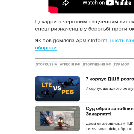
Ці кадри є черговим свідченням висок
спецпризначенців у боротьбі проти ок
Як повідомляла АрміяInform,
шість ва
оборони
.
STOPRUSSIA
АГРЕСІЯ РФ
ВТОРГНЕННЯ РФ
ГУР МОУ
7 корпус ДШВ розго
7 корпус швидкого реагу
Суд обрав запобіжн
Закарпатті
Двом екскерівникам ТЦК 
тисячі чоловіків, обрано