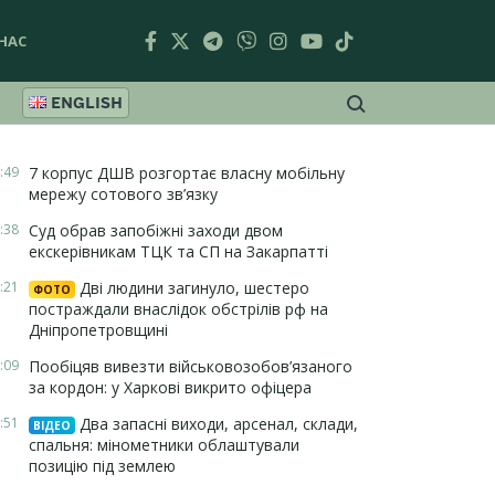
НАС
ENGLISH
:49
7 корпус ДШВ розгортає власну мобільну
мережу сотового зв’язку
:38
Суд обрав запобіжні заходи двом
екскерівникам ТЦК та СП на Закарпатті
:21
Дві людини загинуло, шестеро
ФОТО
постраждали внаслідок обстрілів рф на
Дніпропетровщині
:09
Пообіцяв вивезти військовозобов’язаного
за кордон: у Харкові викрито офіцера
:51
Два запасні виходи, арсенал, склади,
ВІДЕО
спальня: мінометники облаштували
позицію під землею