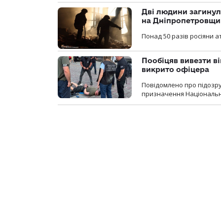
Дві людини загинул
на Дніпропетровщи
Понад 50 разів росіяни 
Пообіцяв вивезти ві
викрито офіцера
Повідомлено про підозр
призначення Національної 