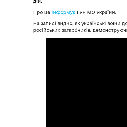
дій.
Про це
інформує
ГУР МО України.
На записі видно, як українські воїн
російських загарбників, демонструюч