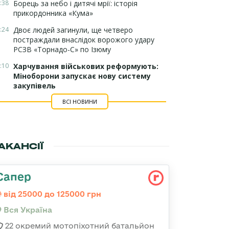
:38
Борець за небо і дитячі мрії: історія
прикордонника «Кума»
:24
Двоє людей загинули, ще четверо
постраждали внаслідок ворожого удару
РСЗВ «Торнадо-С» по Ізюму
:10
Харчування військових реформують:
Міноборони запускає нову систему
закупівель
ВСІ НОВИНИ
АКАНСІЇ
Сапер
від 25000 до 125000 грн
Вся Україна
22 окремий мотопіхотний батальйон