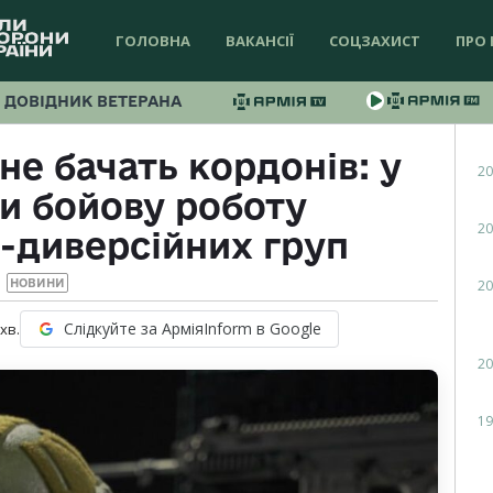
ГОЛОВНА
ВАКАНСІЇ
СОЦЗАХИСТ
ПРО 
ДОВІДНИК ВЕТЕРАНА
не бачать кордонів: у
20
и бойову роботу
20
-диверсійних груп
20
НОВИНИ
Слідкуйте за АрміяInform в Google
хв.
20
19