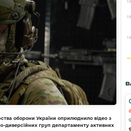
19
19
19
В
рства оборони України оприлюднило відео з
но-диверсійних груп департаменту активних