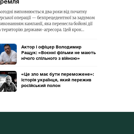
ремля
ьогодні виповнюється два роки від початку
урської операції — безпрецедентної за задумом
виконанням кампанії, яка перенесла бойові дії
а територію держави-агресора. Цей крок…
Актор і офіцер Володимир
Ращук: «Воєнні фільми не мають
нічого спільного з війною»
«Це зло має бути переможене»:
історія українця, який пережив
російський полон