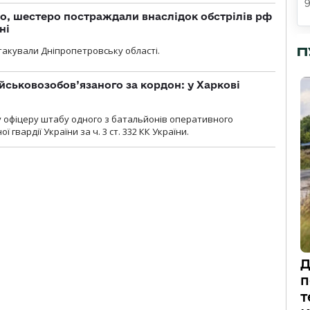
о, шестеро постраждали внаслідок обстрілів рф
ні
атакували Дніпропетровську області.
П
йськовозобов’язаного за кордон: у Харкові
у офіцеру штабу одного з батальйонів оперативного
гвардії України за ч. 3 ст. 332 КК України.
Д
п
т