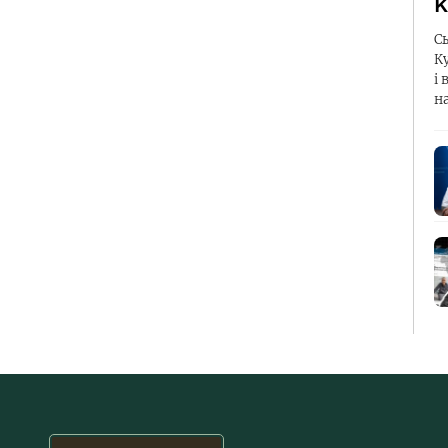
К
С
К
і 
н