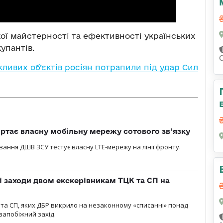
ої майстерності та ефективності українських
упантів.
жливих об’єктів росіян потрапили під удар Сил
ртає власну мобільну мережу сотового зв’язку
вання ДШВ ЗСУ тестує власну LTE-мережу на лінії фронту.
і заходи двом екскерівникам ТЦК та СП на
та СП, яких ДБР викрило на незаконному «списанні» понад
 запобіжний захід.