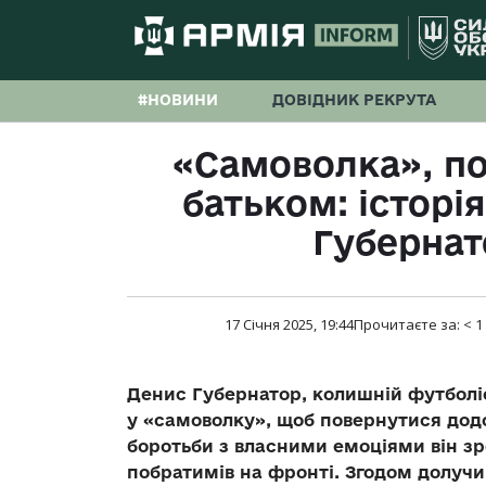
#НОВИНИ
ДОВІДНИК РЕКРУТА
«Самоволка», по
батьком: історі
Губернат
17 Січня 2025, 19:44
Прочитаєте за:
< 1
Денис Губернатор, колишній футболіс
у «самоволку», щоб повернутися додом
боротьби з власними емоціями він зр
побратимів на фронті. Згодом долучив