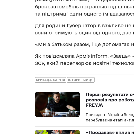
бронеавтомобіль потрапляв під щільн
та підтримці один одного їм вдавалос
Для родини Губернаторів важливо не л
вони отримують один від одного, дає 
«Ми з батьком разом, і це допомагає 
Як повідомляла АрміяInform, «Заєць»
ЗСУ, який перетворює новітні технолог
БРИГАДА ХАРТІЯ
ІСТОРІЯ БІЙЦЯ
Перші результати о
розповів про робот
FREYJA
Президент України Воло
перебуває на етапі актив
«Продавав» вплив н