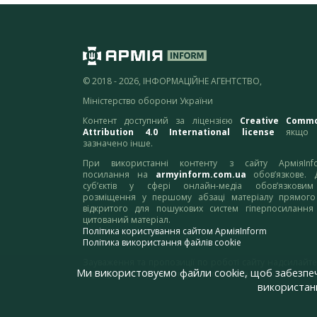
© 2018 - 2026, ІНФОРМАЦІЙНЕ АГЕНТСТВО,
Міністерство оборони України
Контент доступний за ліцензією
Creative Comm
Attribution 4.0 International license
якщо 
зазначено інше.
При використанні контенту з сайту АрміяInf
посилання на
armyinform.com.ua
обов’язкове. 
суб’єктів у сфері онлайн-медіа обов’язкови
розміщення у першому абзаці матеріалу прямого
відкритого для пошукових систем гіперпосилання
цитований матеріал.
Політика користування сайтом АрміяInform
Політика використання файлів cookie
Зауваження та пропозиції по роботі сайту надсилайте
Ми використовуємо файли cookie, щоб забезпе
адресу:
webmaster@armyinform.com.ua
використанн