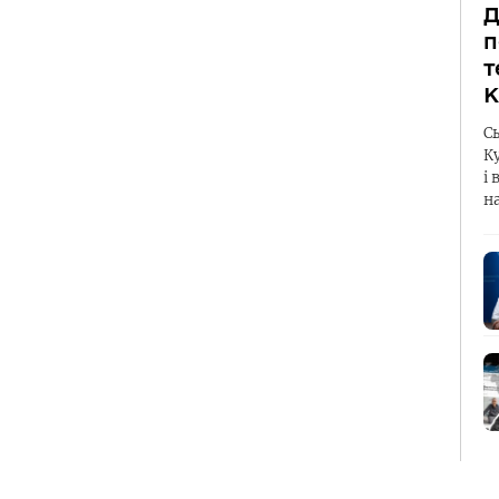
Д
п
т
К
С
К
і 
н