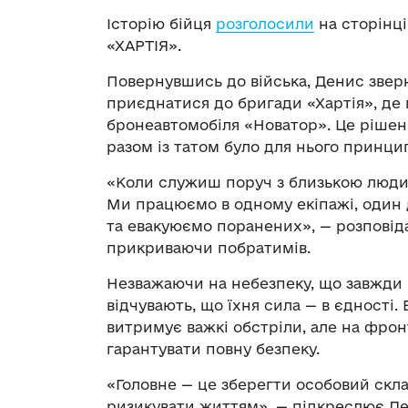
Історію бійця
розголосили
на сторінці
«ХАРТІЯ».
Повернувшись до війська, Денис звер
приєднатися до бригади «Хартія», де 
бронеавтомобіля «Новатор». Це рішен
разом із татом було для нього принци
«Коли служиш поруч з близькою людин
Ми працюємо в одному екіпажі, один 
та евакуюємо поранених», — розповіда
прикриваючи побратимів.
Незважаючи на небезпеку, що завжди п
відчувають, що їхня сила — в єдності.
витримує важкі обстріли, але на фрон
гарантувати повну безпеку.
«Головне — це зберегти особовий скла
ризикувати життям», — підкреслює Ден