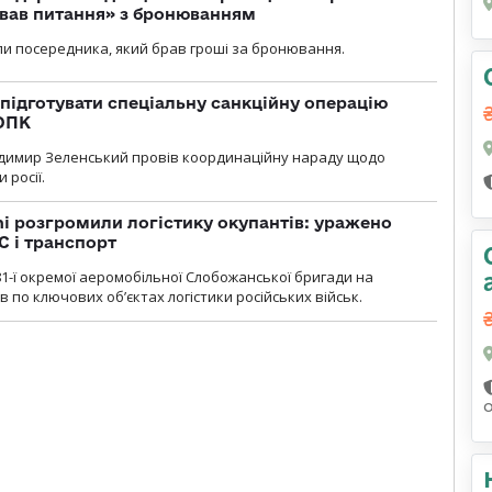
ував питання» з бронюванням
и посередника, який брав гроші за бронювання.
підготувати спеціальну санкційну операцію
 ОПК
димир Зеленський провів координаційну нараду щодо
 росії.
i розгромили логістику окупантів: уражено
С і транспорт
1-ї окремої аеромобільної Слобожанської бригади на
 по ключових об’єктах логістики російських військ.