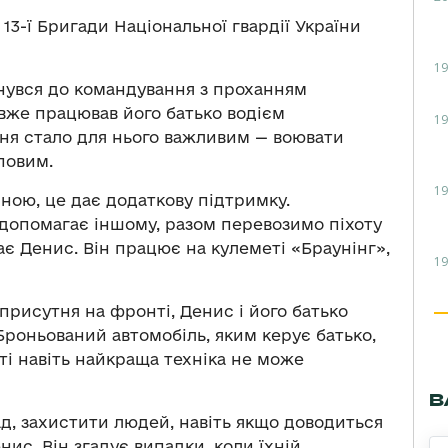
 13-ї Бригади Національної гвардії України
19
нувся до командування з проханням
вже працював його батько водієм
19
ня стало для нього важливим — воювати
повим.
19
ою, це дає додаткову підтримку.
допомагає іншому, разом перевозимо піхоту
є Денис. Він працює на кулеметі «Браунінг»,
19
рисутня на фронті, Денис і його батько
 Броньований автомобіль, яким керує батько,
ті навіть найкраща техніка не може
В
д, захистити людей, навіть якщо доводиться
ис. Він згадує випадки, коли їхній