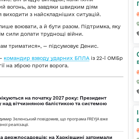
ий вогонь, але завдяки швидким діям
я виходити з найскладніших ситуацій.
ише воювати, а й бути разом. Підтримка, яку
їм сили долати труднощі війни.
нам триматися», — підсумовує Денис.
 —
командир взводу ударних БПЛА
із 22-ї ОМБр
ії на зброю проти ворога.
чікуються на початку 2027 року: Президент
у над вітчизняною балістикою та системою
димир Зеленський повідомив, що програма FREYJA вже
ної реалізації.
а держпосадовців: на Харківщині затримали