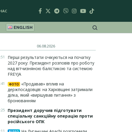
НАС
ENGLISH
06.08.2026
:51
Перші результати очікуються на початку
2027 року: Президент розповів про роботу
над вітчизняною балістикою та системою
FREYJA
:41
«Продавав» вплив на
ФОТО
держпосадовців: на Харківщині затримали
ділка, який «вирішував питання» з
бронюванням
:25
Президент доручив підготувати
спеціальну санкційну операцію проти
російського ОПК
:11
На Луганщині Apachi розгромили
ВІДЕО