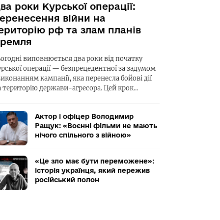
ва роки Курської операції:
еренесення війни на
ериторію рф та злам планів
ремля
ьогодні виповнюється два роки від початку
урської операції — безпрецедентної за задумом
виконанням кампанії, яка перенесла бойові дії
а територію держави-агресора. Цей крок…
Актор і офіцер Володимир
Ращук: «Воєнні фільми не мають
нічого спільного з війною»
«Це зло має бути переможене»:
історія українця, який пережив
російський полон