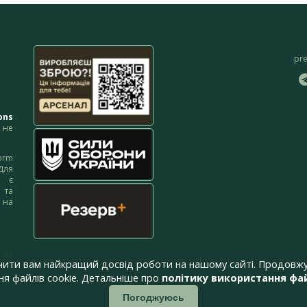
pr
ons
не
orm
Для
м є
 та
 на
 на
чити вам найкращий досвід роботи на нашому сайті. Продовжу
я файлів cookie. Детальніше про
політику використання фай
Погоджуюсь