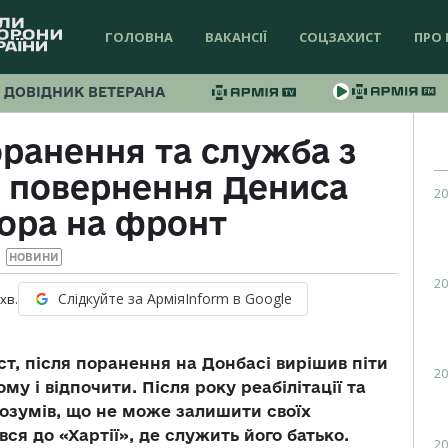
ГОЛОВНА
ВАКАНСІЇ
СОЦЗАХИСТ
ПРО 
ДОВІДНИК ВЕТЕРАНА
ранення та служба з
я повернення Дениса
20
ора на фронт
НОВИНИ
20
Слідкуйте за АрміяInform в Google
хв.
т, після поранення на Донбасі вирішив піти
20
у і відпочити. Після року реабілітації та
озумів, що не може залишити своїх
ся до «Хартії», де служить його батько.
20