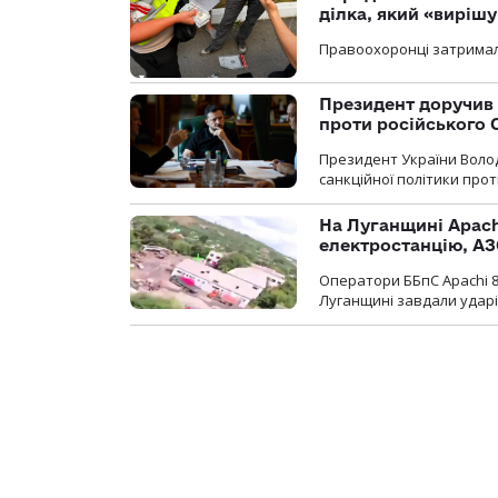
ділка, який «виріш
Правоохоронці затримал
Президент доручив 
проти російського
Президент України Воло
санкційної політики проти
На Луганщині Apach
електростанцію, АЗ
Оператори ББпС Apachi 8
Луганщині завдали ударів