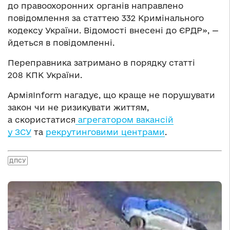
до правоохоронних органів направлено
повідомлення за статтею 332 Кримінального
кодексу України. Відомості внесені до ЄРДР», —
йдеться в повідомленні.
Переправника затримано в порядку статті
208 КПК України.
АрміяInform нагадує, що краще не порушувати
закон чи не ризикувати життям,
а скористатися
агрегатором вакансій
у ЗСУ
та
рекрутинговими центрами
.
ДПСУ