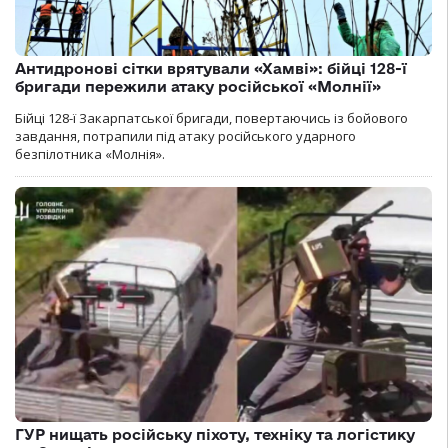
Антидронові сітки врятували «Хамві»: бійці 128-ї
бригади пережили атаку російської «Молнії»
Бійці 128-ї Закарпатської бригади, повертаючись із бойового
завдання, потрапили під атаку російського ударного
безпілотника «Молнія».
ГУР нищать російську піхоту, техніку та логістику