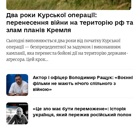
Два роки Курської операції:
перенесення війни на територію рф та
злам планів Кремля
Сьогодні виповнюється два роки від початку Курської
операції — безпрецедентної за задумом і виконанням
кампанії, яка перенесла бойові дії на територію держави-
агресора. Цей крок…
Актор і офіцер Володимир Ращук: «Воєнні
фільми не мають нічого спільного з
війною»
«Це зло має бути переможене»: історія
українця, який пережив російський полон