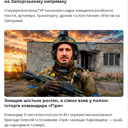
на Запорізькому напрямку
Спецпризначенці ГУР показали кадри знищення російської
піхоти, артилерії, транспорту, дронів та логістичних об’єктів на
Запоріжжі.
Знищив шістьох росіян, а сімох взяв у полон:
історія командира «Гіря»
Командир 3-ї мотопіхотної роти 43-ї окремої механізованої
бригади Олексій із позивним «Гіря» захищає Харківщину — край,
де народився та виріс.