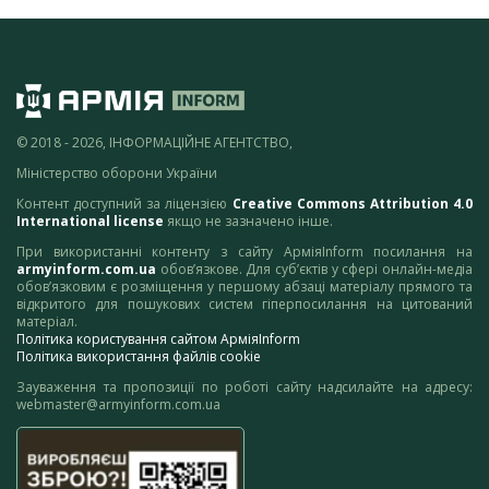
© 2018 - 2026, ІНФОРМАЦІЙНЕ АГЕНТСТВО,
Міністерство оборони України
Контент доступний за ліцензією
Creative Commons Attribution 4.0
International license
якщо не зазначено інше.
При використанні контенту з сайту АрміяInform посилання на
armyinform.com.ua
обов’язкове. Для суб’єктів у сфері онлайн-медіа
обов’язковим є розміщення у першому абзаці матеріалу прямого та
відкритого для пошукових систем гіперпосилання на цитований
матеріал.
Політика користування сайтом АрміяInform
Політика використання файлів cookie
Зауваження та пропозиції по роботі сайту надсилайте на адресу:
webmaster@armyinform.com.ua