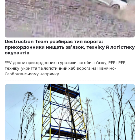
Destruction Team розбирає тил ворога:
прикордонники нищать зв’язок, техніку й логістику
окупантів
FPV-дрони прикордонників уразили засоби зв’язку, РЕБ і РЕР,
техніку, укриття та логістичний хаб ворога на Північно-
Слобожанському напрямку.