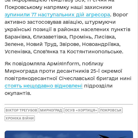
Покровському напрямку наші захисники
зупинили 77 наступальних дій агресора
. Ворог
активно застосовував авіацію, штурмуючи
українські позиції в районах населених пунктів
Баранівка, Єлизаветівка, Промінь, Лисівка,
Зелене, Новий Труд, Звірове, Новоандріївка,
Успенівка, Слов’янка та Костянтинопольське.
Як повідомляла АрміяInform, поблизу
Мирнограда проти десантників 25-ї окремої
повітрянодесантної Січеславської бригади нині
стоять нещодавно відновлені
підрозділи
окупантів.
ВІКТОР ТРЕГУБОВ
МИРНОГРАД
ОСУВ «ХОРТИЦЯ»
ПОКРОВСЬК
ХРОНІКА ВІЙНИ