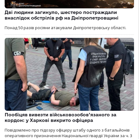
Дві людини загинуло, шестеро постраждали
внаслідок обстрілів рф на Дніпропетровщині
Понад 50 разів росіяни атакували Дніпропетровську області.
Пообіцяв вивезти військовозобов’язаного за
кордон: у Харкові викрито офіцера
Повідомлено про підозру офіцеру штабу одного з батальйонів
оперативного призначення Національної гвардії України за ч. 3