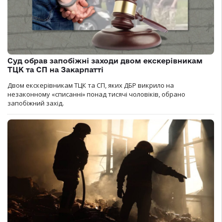
Суд обрав запобіжні заходи двом екскерівникам
ТЦК та СП на Закарпатті
Двом екскерівникам ТЦК та СП, яких ДБР викрило на
незаконному «списанні» понад тисячі чоловіків, обрано
запобіжний захід.