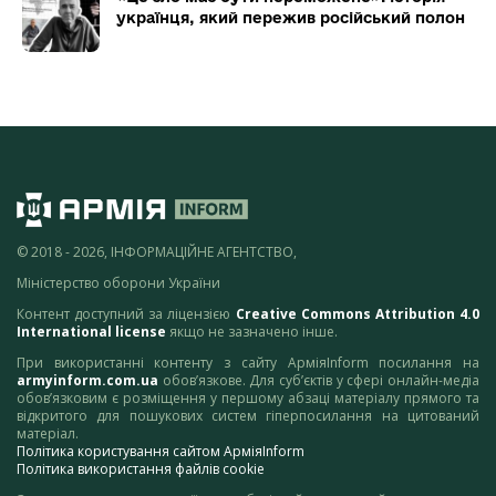
українця, який пережив російський полон
© 2018 - 2026, ІНФОРМАЦІЙНЕ АГЕНТСТВО,
Міністерство оборони України
Контент доступний за ліцензією
Creative Commons Attribution 4.0
International license
якщо не зазначено інше.
При використанні контенту з сайту АрміяInform посилання на
armyinform.com.ua
обов’язкове. Для суб’єктів у сфері онлайн-медіа
обов’язковим є розміщення у першому абзаці матеріалу прямого та
відкритого для пошукових систем гіперпосилання на цитований
матеріал.
Політика користування сайтом АрміяInform
Політика використання файлів cookie