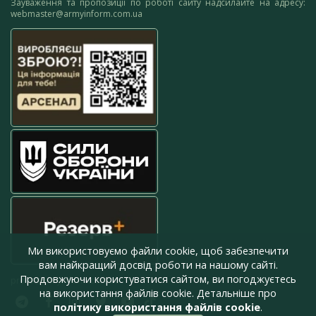
Зауваження та пропозиції по роботі сайту надсилайте на адресу:
webmaster@armyinform.com.ua
Ми використовуємо файли cookie, щоб забезпечити
вам найкращий досвід роботи на нашому сайті.
Продовжуючи користуватися сайтом, ви погоджуєтесь
press@armyinform.com.ua
на використання файлів cookie. Детальніше про
політику використання файлів cookie
.