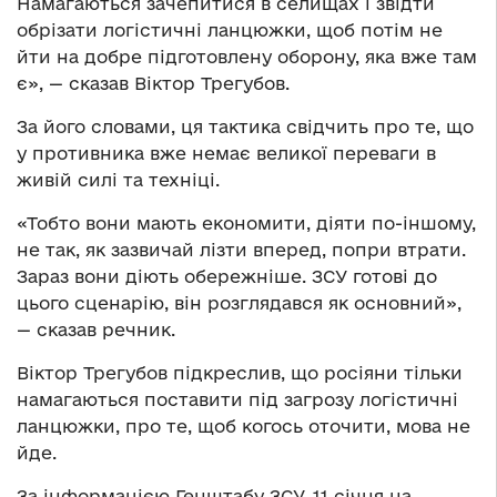
Намагаються зачепитися в селищах і звідти
обрізати логістичні ланцюжки, щоб потім не
йти на добре підготовлену оборону, яка вже там
є», — сказав Віктор Трегубов.
За його словами, ця тактика свідчить про те, що
у противника вже немає великої переваги в
живій силі та техніці.
«Тобто вони мають економити, діяти по-іншому,
не так, як зазвичай лізти вперед, попри втрати.
Зараз вони діють обережніше. ЗСУ готові до
цього сценарію, він розглядався як основний»,
— сказав речник.
Віктор Трегубов підкреслив, що росіяни тільки
намагаються поставити під загрозу логістичні
ланцюжки, про те, щоб когось оточити, мова не
йде.
За інформацією Генштабу ЗСУ, 11 січня на