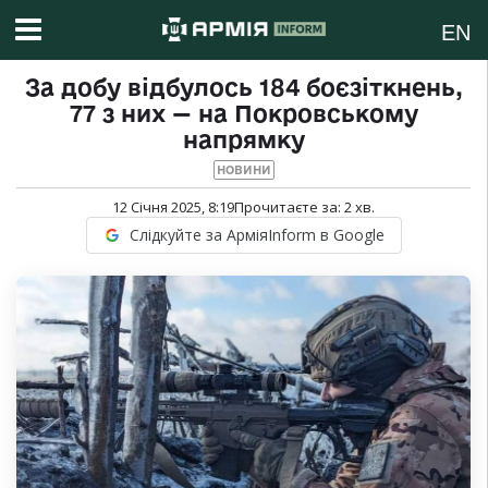
EN
За добу відбулось 184 боєзіткнень,
77 з них — на Покровському
напрямку
НОВИНИ
12 Січня 2025, 8:19
Прочитаєте за:
2
хв.
Слідкуйте за АрміяInform в Google