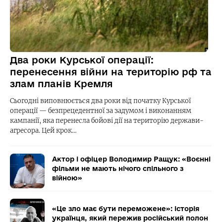
Два роки Курської операції:
перенесення війни на територію рф та
злам планів Кремля
Сьогодні виповнюється два роки від початку Курської
операції — безпрецедентної за задумом і виконанням
кампанії, яка перенесла бойові дії на територію держави-
агресора. Цей крок…
Актор і офіцер Володимир Ращук: «Воєнні
фільми не мають нічого спільного з
війною»
«Це зло має бути переможене»: історія
українця, який пережив російський полон