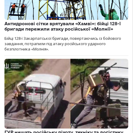
Антидронові сітки врятували «Хамві»: бійці 128-ї
бригади пережили атаку російської «Молнії»
Бійці 128-ї Закарпатської бригади, повертаючись із бойового
завдання, потрапили під атаку російського ударного
безпілотника «Молнія».
ГУР нищать російську піхоту, техніку та логістику