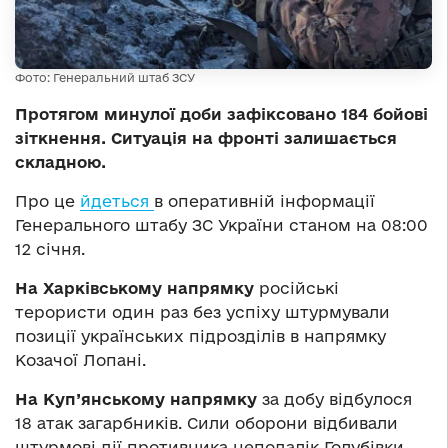
Фото: Генеральний штаб ЗСУ
Протягом минулої доби зафіксовано 184 бойові
зіткнення. Ситуація на фронті залишається
складною.
Про це
йдеться
в оперативній інформації
Генерального штабу ЗС України станом на 08:00
12 січня.
На Харківському напрямку
російські
терористи один раз без успіху штурмували
позиції українських підрозділів в напрямку
Козачої Лопані.
На Куп’янському напрямку
за добу відбулося
18 атак загарбників. Сили оборони відбивали
штурмові дії противника неподалік Голубівки,