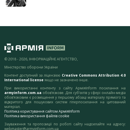
© 2018 - 2026, ІНФОРМАЦІЙНЕ АГЕНТСТВО,
Міністерство оборони України
Контент доступний за ліцензією
Creative Commons Attribution 4.0
International license
якщо не зазначено інше.
При використанні контенту з сайту АрміяInform посилання на
armyinform.com.ua
обов’язкове. Для суб’єктів у сфері онлайн-медіа
обов’язковим є розміщення у першому абзаці матеріалу прямого та
відкритого для пошукових систем гіперпосилання на цитований
матеріал.
Політика користування сайтом АрміяInform
Політика використання файлів cookie
Зауваження та пропозиції по роботі сайту надсилайте на адресу:
webmaster@armyinform.com.ua