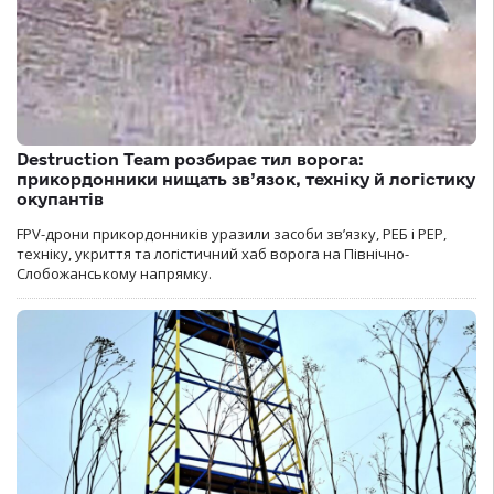
Destruction Team розбирає тил ворога:
прикордонники нищать зв’язок, техніку й логістику
окупантів
FPV-дрони прикордонників уразили засоби зв’язку, РЕБ і РЕР,
техніку, укриття та логістичний хаб ворога на Північно-
Слобожанському напрямку.