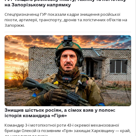
на Запорізькому напрямку
Спецпризначенці ГУР показали кадри знищення російської
піхоти, артилерії, транспорту, дронів та логістичних об’єктів на
Запоріжжі.
Знищив шістьох росіян, а сімох взяв у полон:
історія командира «Гіря»
Командир 3-ї мотопіхотної роти 43-ї окремої механізованої
бригади Олексій із позивним «Гіря» захищає Харківщину — край,