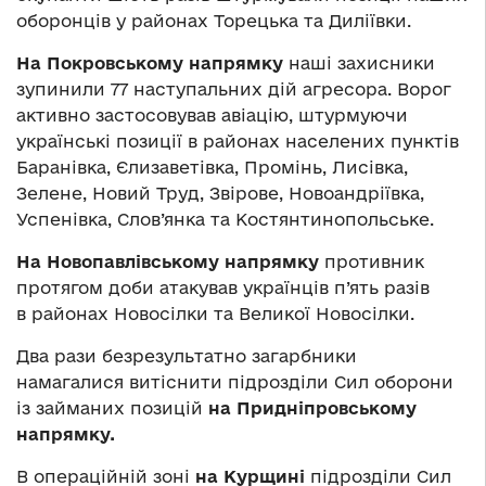
оборонців у районах Торецька та Диліївки.
На Покровському напрямку
наші захисники
зупинили 77 наступальних дій агресора. Ворог
активно застосовував авіацію, штурмуючи
українські позиції в районах населених пунктів
Баранівка, Єлизаветівка, Промінь, Лисівка,
Зелене, Новий Труд, Звірове, Новоандріївка,
Успенівка, Слов’янка та Костянтинопольське.
На Новопавлівському напрямку
противник
протягом доби атакував українців п’ять разів
в районах Новосілки та Великої Новосілки.
Два рази безрезультатно загарбники
намагалися витіснити підрозділи Сил оборони
із займаних позицій
на Придніпровському
напрямку.
В операційній зоні
на Курщині
підрозділи Сил