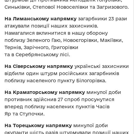
Синьківки, Степової Новоселівки та Загризового.
На Лиманському напрямку
загарбники 23 рази
атакували позиції наших захисників.
Намагалися вклинитися в нашу оборону
поблизу Зеленого Гаю, Новоєгорівки, Макіївки,
Тернів, Зарічного, Григорівки
та в Серебрянському лісі.
На Сіверському напрямку
українські захисники
відбили один штурм російських загарбників
поблизу населеного пункту Білогорівка.
На Краматорському напрямку
минулої доби
противник здійснив 27 спроб просунутися
вперед поблизу населених пунктів Часів
Яр та Ступочки.
На Торецькому напрямку
минулої доби
окупанти шість разів штурмували позиції наших