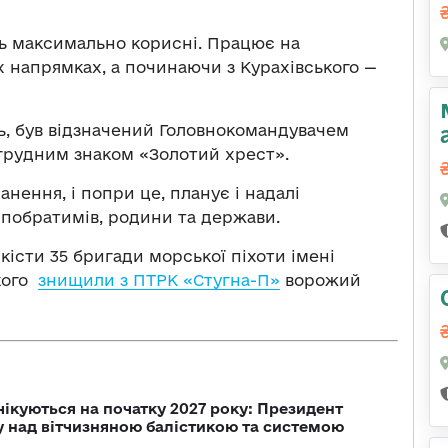
ть максимально корисні. Працює на
х напрямках, а починаючи з Курахівського —
ь, був відзначений Головнокомандувачем
грудним знаком «Золотий хрест».
нення, і попри це, планує і надалі
х побратимів, родини та держави.
кісти 35 бригади морської піхоти імені
кого
знищили з ПТРК «Стугна-П»
ворожий
чікуються на початку 2027 року: Президент
у над вітчизняною балістикою та системою