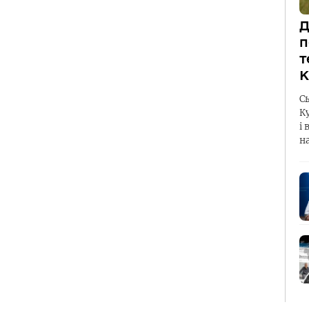
Д
п
т
К
С
К
і 
н