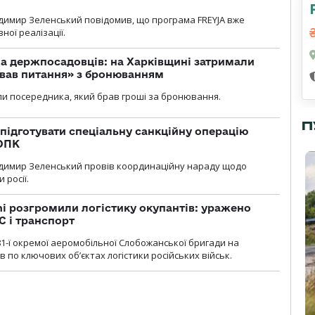
димир Зеленський повідомив, що програма FREYJA вже
ної реалізації.
а держпосадовців: на Харківщині затримали
ував питання» з бронюванням
и посередника, який брав гроші за бронювання.
П
підготувати спеціальну санкційну операцію
 ОПК
димир Зеленський провів координаційну нараду щодо
 росії.
i розгромили логістику окупантів: уражено
С і транспорт
1-ї окремої аеромобільної Слобожанської бригади на
 по ключових об’єктах логістики російських військ.