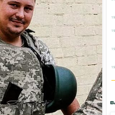
19
19
19
19
В