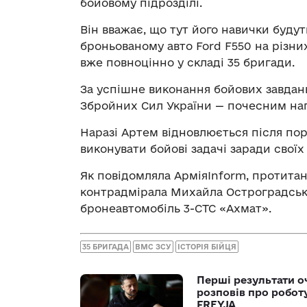
бойовому підрозділі.
Він вважає, що тут його навички буду
броньованому авто Ford F550 на різни
вже повноцінно у складі 35 бригади.
За успішне виконання бойових завдан
Збройних Сил України — почесним на
Наразі Артем відновлюється після пора
виконувати бойові задачі заради свої
Як повідомляла АрміяInform, протитан
контрадмірала Михайла Остроградсь
бронеавтомобіль 3-СТС «Ахмат».
35 БРИГАДА
ВМС ЗСУ
ІСТОРІЯ БІЙЦЯ
Перші результати о
розповів про робот
FREYJA