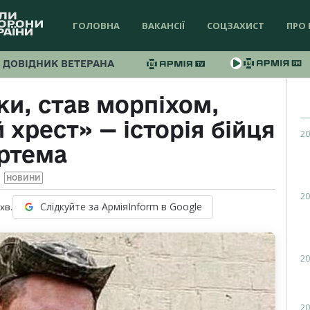
ГОЛОВНА
ВАКАНСІЇ
СОЦЗАХИСТ
ПРО 
ДОВІДНИК ВЕТЕРАНА
ки, став морпіхом,
хрест» — історія бійця
20
ртема
НОВИНИ
20
Слідкуйте за АрміяInform в Google
хв.
20
20