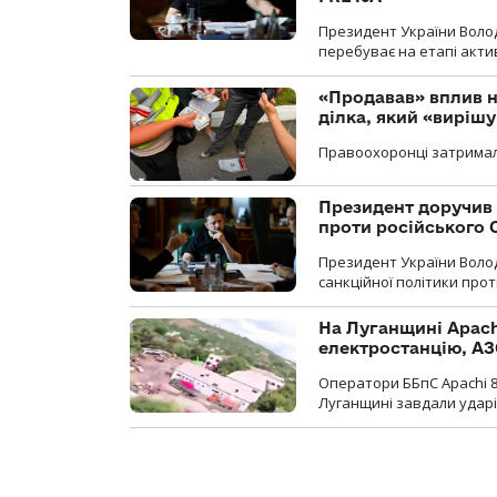
Президент України Воло
перебуває на етапі актив
«Продавав» вплив н
ділка, який «виріш
Правоохоронці затримал
Президент доручив 
проти російського
Президент України Воло
санкційної політики проти
На Луганщині Apach
електростанцію, АЗ
Оператори ББпС Apachi 8
Луганщині завдали ударів