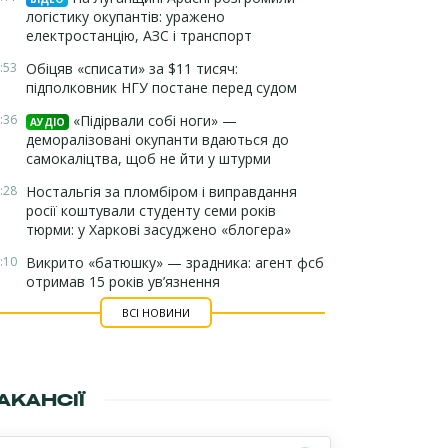
логістику окупантів: уражено
електростанцію, АЗС і транспорт
:53
Обіцяв «списати» за $11 тисяч:
підполковник НГУ постане перед судом
:36
«Підірвали собі ноги» —
АУДІО
деморалізовані окупанти вдаються до
самокаліцтва, щоб не йти у штурми
:28
Ностальгія за пломбіром і виправдання
росії коштували студенту семи років
тюрми: у Харкові засуджено «блогера»
:10
Викрито «батюшку» — зрадника: агент фсб
отримав 15 років ув’язнення
ВСІ НОВИНИ
АКАНСІЇ