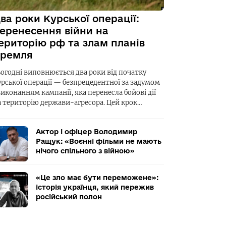
ва роки Курської операції:
еренесення війни на
ериторію рф та злам планів
ремля
ьогодні виповнюється два роки від початку
урської операції — безпрецедентної за задумом
виконанням кампанії, яка перенесла бойові дії
а територію держави-агресора. Цей крок…
Актор і офіцер Володимир
Ращук: «Воєнні фільми не мають
нічого спільного з війною»
«Це зло має бути переможене»:
історія українця, який пережив
російський полон