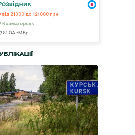
Розвідник
від 21000 до 121000 грн
Краматорськ
81 ОАеМБр
УБЛІКАЦІЇ