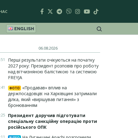
НАС
ENGLISH
06.08.2026
:51
Перші результати очікуються на початку
2027 року: Президент розповів про роботу
над вітчизняною балістикою та системою
FREYJA
:41
«Продавав» вплив на
ФОТО
держпосадовців: на Харківщині затримали
ділка, який «вирішував питання» з
бронюванням
:25
Президент доручив підготувати
спеціальну санкційну операцію проти
російського ОПК
:11
На Луганщині Apachi розгромили
ВІДЕО