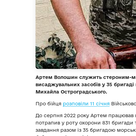
Артем Волошин служить стероним-мо
висаджувальних засобів у 35 бригаді
Михайла Остроградського.
Про бійця
розповіли 11 січня
Військово
До серпня 2022 року Артем працював во
потрапив у роту охорони 831 бригади т
завдання разом із 35 бригадою морськ