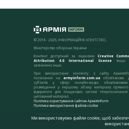
© 2018 - 2026, ІНФОРМАЦІЙНЕ АГЕНТСТВО,
Міністерство оборони України
Контент доступний за ліцензією
Creative Comm
Attribution 4.0 International license
якщо 
зазначено інше.
При використанні контенту з сайту АрміяInf
посилання на
armyinform.com.ua
обов’язкове. 
суб’єктів у сфері онлайн-медіа обов’язкови
розміщення у першому абзаці матеріалу прямого
відкритого для пошукових систем гіперпосилання
цитований матеріал.
Політика користування сайтом АрміяInform
Політика використання файлів cookie
Зауваження та пропозиції по роботі сайту надсилайте
Ми використовуємо файли cookie, щоб забезпе
адресу:
webmaster@armyinform.com.ua
використанн