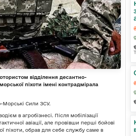
тористом відділення десантно-
 морської піхоти імені контрадмірала
-Морські Сили ЗСУ.
дієм в агробізнесі. Після мобілізації
актичної авіації, але провівши перші бойові
ої піхоти, обрав для себе службу саме в