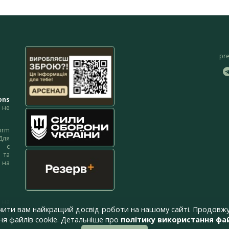
pr
ons
не
orm
Для
м є
 та
 на
 на
чити вам найкращий досвід роботи на нашому сайті. Продовжу
я файлів cookie. Детальніше про
політику використання фай