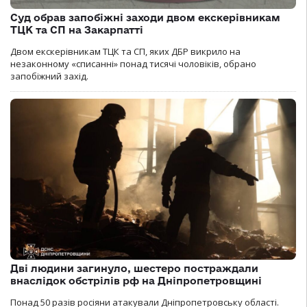
Суд обрав запобіжні заходи двом екскерівникам
ТЦК та СП на Закарпатті
Двом екскерівникам ТЦК та СП, яких ДБР викрило на
незаконному «списанні» понад тисячі чоловіків, обрано
запобіжний захід.
Дві людини загинуло, шестеро постраждали
внаслідок обстрілів рф на Дніпропетровщині
Понад 50 разів росіяни атакували Дніпропетровську області.