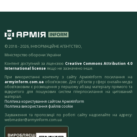
© 2018 - 2026, ІНФОРМАЦІЙНЕ АГЕНТСТВО,
Міністерство оборони України
Контент доступний за ліцензією
Creative Commons Attribution 4.0
International license
якщо не зазначено інше.
При використанні контенту з сайту АрміяInform посилання на
armyinform.com.ua
обов’язкове. Для суб’єктів у сфері онлайн-медіа
обов’язковим є розміщення у першому абзаці матеріалу прямого та
відкритого для пошукових систем гіперпосилання на цитований
матеріал.
Політика користування сайтом АрміяInform
Політика використання файлів cookie
Зауваження та пропозиції по роботі сайту надсилайте на адресу:
webmaster@armyinform.com.ua