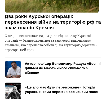
Два роки Курської операції:
перенесення війни на територію рф та
злам планів Кремля
Сьогодні виповнюється два роки від початку Курської
операції — безпрецедентної за задумом і виконанням
кампанії, яка перенесла бойові дії на територію держави-
агресора. Цей крок…
Актор і офіцер Володимир Ращук: «Воєнні
фільми не мають нічого спільного з
війною»
«Це зло має бути переможене»: історія
українця, який пережив російський полон