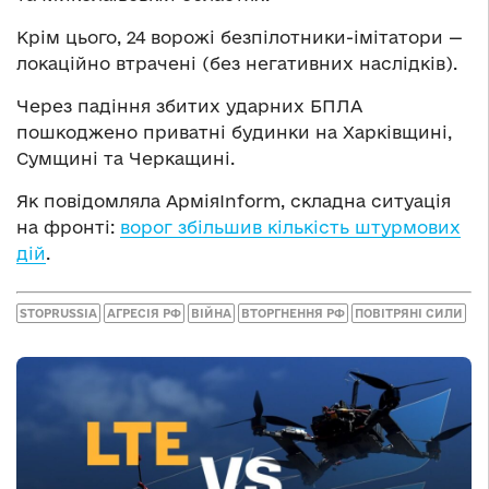
Крім цього, 24 ворожі безпілотники-імітатори —
локаційно втрачені (без негативних наслідків).
Через падіння збитих ударних БПЛА
пошкоджено приватні будинки на Харківщині,
Сумщині та Черкащині.
Як повідомляла АрміяInform, складна ситуація
на фронті:
ворог збільшив кількість штурмових
дій
.
STOPRUSSIA
АГРЕСІЯ РФ
ВІЙНА
ВТОРГНЕННЯ РФ
ПОВІТРЯНІ СИЛИ