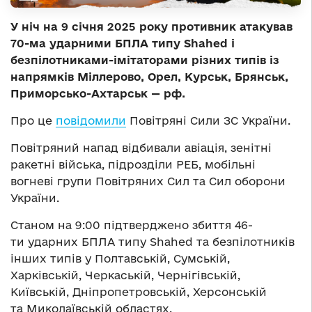
У ніч на 9 січня 2025 року противник атакував
70-ма ударними БПЛА типу Shahed і
безпілотниками-імітаторами різних типів із
напрямків Міллерово, Орел, Курськ, Брянськ,
Приморсько-Ахтарськ — рф.
Про це
повідомили
Повітряні Сили ЗС України.
Повітряний напад відбивали авіація, зенітні
ракетні війська, підрозділи РЕБ, мобільні
вогневі групи Повітряних Сил та Сил оборони
України.
Станом на 9:00 підтверджено збиття 46-
ти ударних БПЛА типу Shahed та безпілотників
інших типів у Полтавській, Сумській,
Харківській, Черкаській, Чернігівській,
Київській, Дніпропетровській, Херсонській
та Миколаївській областях.