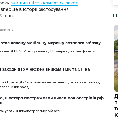
 року
знищив шість крилатих ракет
 вперше в історії застосування
П
alcon.
СИЛИ ЗСУ
ртає власну мобільну мережу сотового зв’язку
вання ДШВ ЗСУ тестує власну LTE-мережу на лінії фронту.
і заходи двом екскерівникам ТЦК та СП на
та СП, яких ДБР викрило на незаконному «списанні» понад
 запобіжний захід.
Д
о, шестеро постраждали внаслідок обстрілів рф
п
ні
т
атакували Дніпропетровську області.
К