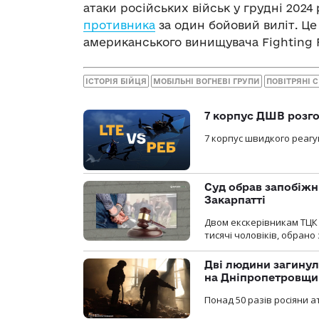
атаки російських військ у грудні 2024
противника
за один бойовий виліт. Це
американського винищувача Fighting F
ІСТОРІЯ БІЙЦЯ
МОБІЛЬНІ ВОГНЕВІ ГРУПИ
ПОВІТРЯНІ 
7 корпус ДШВ розго
7 корпус швидкого реагу
Суд обрав запобіжн
Закарпатті
Двом екскерівникам ТЦК 
тисячі чоловіків, обрано
Дві людини загинул
на Дніпропетровщи
Понад 50 разів росіяни 