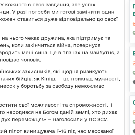
У кожного є своє завдання, але успіх
нди. У разі потреби ми готові замінити один
 кожен ставиться дуже відповідально до своєї
на нього чекає дружина, яка підтримує та
день, коли закінчиться війна, повернуся
родить мені сина. Це в планах на майбутнє, а
повідає чоловік.
аїнських захисників, які щодня ризикують
аких бійців, як Кіпіш, — це приклад мужності,
 внесок у боротьбу за свободу неможливо
ростити свої можливості та спроможності, і
то народився на Богом даній землі, хто дихає
 дух переможця!» — наголосили у ПС ЗСУ.
кий пілот винищувача F-16 під час масованої