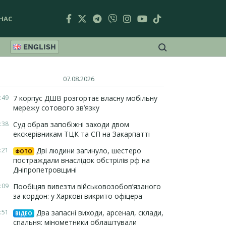
НАС
ENGLISH
07.08.2026
:49
7 корпус ДШВ розгортає власну мобільну
мережу сотового зв’язку
:38
Суд обрав запобіжні заходи двом
екскерівникам ТЦК та СП на Закарпатті
:21
Дві людини загинуло, шестеро
ФОТО
постраждали внаслідок обстрілів рф на
Дніпропетровщині
:09
Пообіцяв вивезти військовозобов’язаного
за кордон: у Харкові викрито офіцера
:51
Два запасні виходи, арсенал, склади,
ВІДЕО
спальня: мінометники облаштували