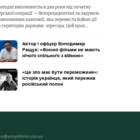
ьогодні виповнюється два роки від початку
урської операції — безпрецедентної за задумом
виконанням кампанії, яка перенесла бойові дії
а територію держави-агресора. Цей крок…
Актор і офіцер Володимир
Ращук: «Воєнні фільми не мають
нічого спільного з війною»
«Це зло має бути переможене»:
історія українця, який пережив
російський полон
ess@armyinform.com.ua