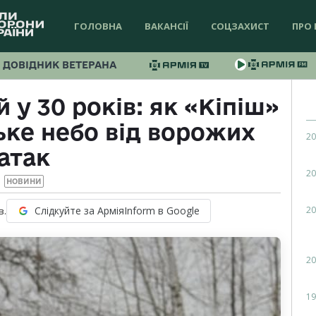
ГОЛОВНА
ВАКАНСІЇ
СОЦЗАХИСТ
ПРО 
ДОВІДНИК ВЕТЕРАНА
 у 30 років: як «Кіпіш»
ьке небо від ворожих
20
атак
20
НОВИНИ
20
Слідкуйте за АрміяInform в Google
в.
20
19