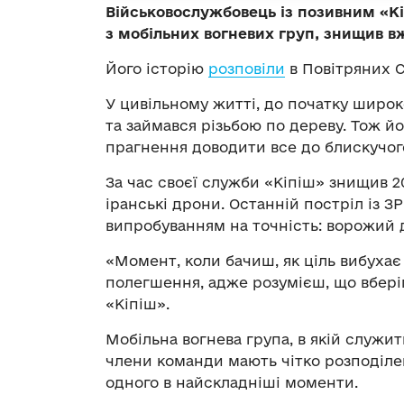
Військовослужбовець із позивним «Кі
з мобільних вогневих груп, знищив в
Його історію
розповіли
в Повітряних С
У цивільному житті, до початку широк
та займався різьбою по дереву. Тож й
прагнення доводити все до блискучого
За час своєї служби «Кіпіш» знищив 2
іранські дрони. Останній постріл із З
випробуванням на точність: ворожий д
«Момент, коли бачиш, як ціль вибухає 
полегшення, адже розумієш, що вберіг 
«Кіпіш».
Мобільна вогнева група, в якій служит
члени команди мають чітко розподілен
одного в найскладніші моменти.