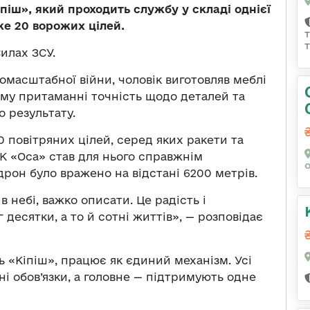
піш», який проходить службу у складі однієї
же 20 ворожих цілей.
илах ЗСУ.
омасштабної війни, чоловік виготовляв меблі
ому притаманні точність щодо деталей та
 результату.
0 повітряних цілей, серед яких ракети та
РК «Оса» став для нього справжнім
рон було вражено на відстані 6200 метрів.
в небі, важко описати. Це радість і
десятки, а то й сотні життів», — розповідає
ь «Кіпіш», працює як єдиний механізм. Усі
і обов’язки, а головне — підтримують одне