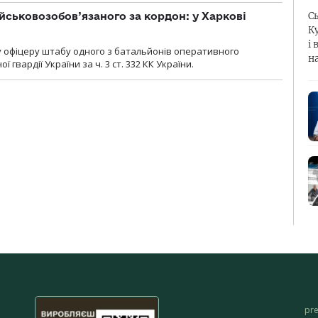
йськовозобов’язаного за кордон: у Харкові
С
К
і 
у офіцеру штабу одного з батальйонів оперативного
н
гвардії України за ч. 3 ст. 332 КК України.
pr