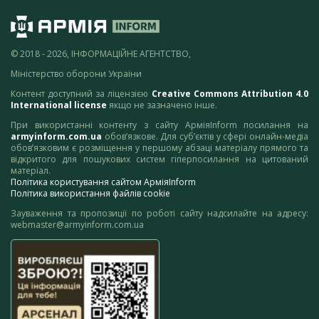
© 2018 - 2026, ІНФОРМАЦІЙНЕ АГЕНТСТВО,
Міністерство оборони України
Контент доступний за ліцензією
Creative Commons Attribution 4.0
International license
якщо не зазначено інше.
При використанні контенту з сайту АрміяInform посилання на
armyinform.com.ua
обов’язкове. Для суб’єктів у сфері онлайн-медіа
обов’язковим є розміщення у першому абзаці матеріалу прямого та
відкритого для пошукових систем гіперпосилання на цитований
матеріал.
Політика користування сайтом АрміяInform
Політика використання файлів cookie
Зауваження та пропозиції по роботі сайту надсилайте на адресу:
webmaster@armyinform.com.ua