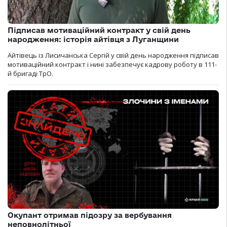
Підписав мотиваційний контракт у свій день
народження: історія айтівця з Луганщини
Айтівець із Лисичанська Сергій у свій день народження підписав
мотиваційний контракт і нині забезпечує кадрову роботу в 111-
й бригаді ТрО.
Окупант отримав підозру за вербування
неповнолітньої