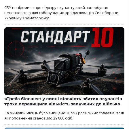
СБУ повідомила про підозру окупанту, який завербував
неповнолітню для собору даних про дислокацію Сил оборони
України у Краматорську.
«Треба більше»: у липні кількість вбитих окупантів
трохи перевищила кількість залучених до війська
За минулий місяць було знищено 30 957 російських солдатів, тоді
як поповнення становило 29 800 осіб.