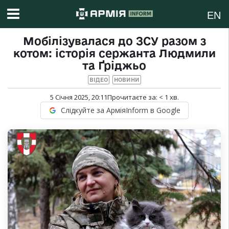
EN
Мобілізувалася до ЗСУ разом з
котом: історія сержанта Людмили
та Ґріджьо
ВІДЕО
НОВИНИ
5 Січня 2025, 20:11
Прочитаєте за:
< 1
хв.
Слідкуйте за АрміяInform в Google