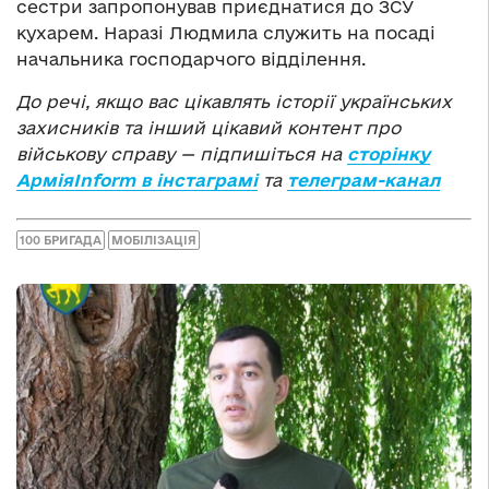
сестри запропонував приєднатися до ЗСУ
кухарем. Наразі Людмила служить на посаді
начальника господарчого відділення.
До речі, якщо вас цікавлять історії українських
захисників та інший цікавий контент про
військову справу — підпишіться на
сторінку
АрміяInform в інстаграмі
та
телеграм-канал
100 БРИГАДА
МОБІЛІЗАЦІЯ