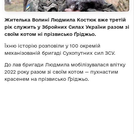
Жителька Волині Людмила Костюк вже третій
рік служить у Збройних Силах України разом зі
своїм котом ні прізвисько Ґріджьо.
Їхню історію розповіли у 100 окремій
механізованій бригаді Сухопутних сил ЗСУ.
До лав бригади Людмила мобілізувалася влітку
2022 року разом зі своїм котом — пухнастим
красенем на прізвисько Ґріджьо.