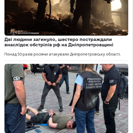
Дві людини загинуло, шестеро постраждали
внаслідок обстрілів рф на Дніпропетровщині
Понад 50 разів росіяни атакували Дніпропетровську області.