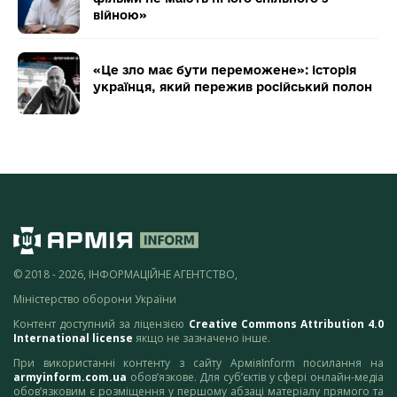
війною»
«Це зло має бути переможене»: історія
українця, який пережив російський полон
© 2018 - 2026, ІНФОРМАЦІЙНЕ АГЕНТСТВО,
Міністерство оборони України
Контент доступний за ліцензією
Creative Commons Attribution 4.0
International license
якщо не зазначено інше.
При використанні контенту з сайту АрміяInform посилання на
armyinform.com.ua
обов’язкове. Для суб’єктів у сфері онлайн-медіа
обов’язковим є розміщення у першому абзаці матеріалу прямого та