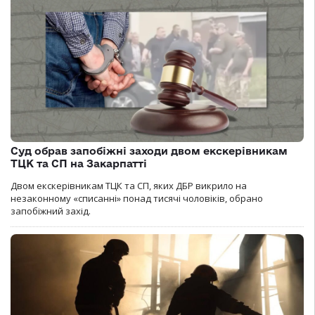
Суд обрав запобіжні заходи двом екскерівникам
ТЦК та СП на Закарпатті
Двом екскерівникам ТЦК та СП, яких ДБР викрило на
незаконному «списанні» понад тисячі чоловіків, обрано
запобіжний захід.