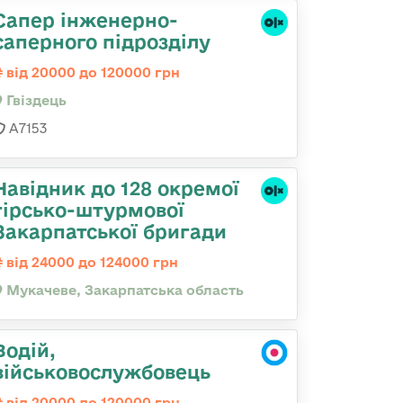
Сапер інженерно-
саперного підрозділу
від 20000 до 120000 грн
Гвiздець
А7153
Навідник до 128 окремої
гірсько-штурмової
Закарпатської бригади
від 24000 до 124000 грн
Мукачеве, Закарпатська область
Водій,
військовослужбовець
від 20000 до 120000 грн