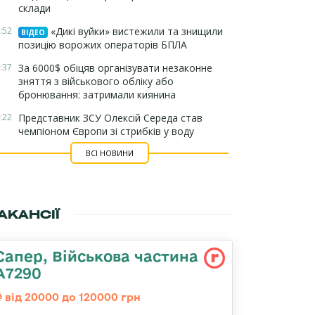
склади
:52
«Дикі вуйки» вистежили та знищили
ВІДЕО
позицію ворожих операторів БПЛА
:37
За 6000$ обіцяв організувати незаконне
зняття з військового обліку або
бронювання: затримали киянина
:22
Представник ЗСУ Олексій Середа став
чемпіоном Європи зі стрибків у воду
ВСІ НОВИНИ
АКАНСІЇ
Сапер, Військова частина
А7290
від 20000 до 120000 грн