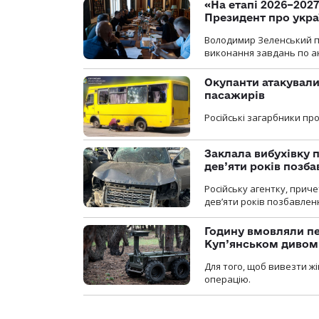
«На етапі 2026–2027
Президент про укра
Володимир Зеленський пр
виконання завдань по ан
Окупанти атакували
пасажирів
Російські загарбники п
Заклала вибухівку п
дев’яти років позба
Російську агентку, приче
дев’яти років позбавленн
Годину вмовляли пер
Куп’янськом дивом
Для того, щоб вивезти жі
операцію.