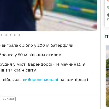
П
виграла срібло у 200 м батерфляй.
ронза у 50 м вільним стилем.
грудня у місті Варендорф ( Німеччина). У
 з 17 країн світу.
і військові
вибороли медалі
на чемпіонаті
И
ЦСК ЗСУ