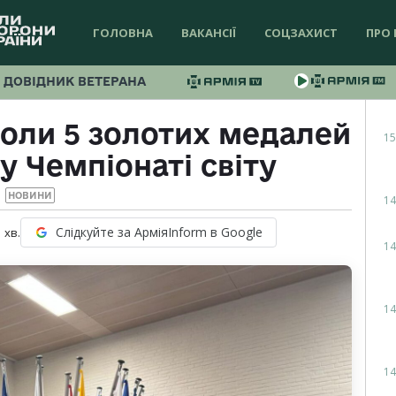
ГОЛОВНА
ВАКАНСІЇ
СОЦЗАХИСТ
ПРО 
ДОВІДНИК ВЕТЕРАНА
роли 5 золотих медалей
15
у Чемпіонаті світу
НОВИНИ
14
Слідкуйте за АрміяInform в Google
1
хв.
14
14
14