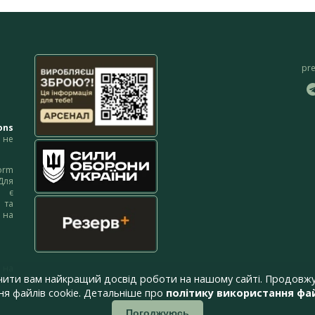
pr
ons
не
orm
Для
м є
 та
 на
 на
чити вам найкращий досвід роботи на нашому сайті. Продовжу
я файлів cookie. Детальніше про
політику використання фай
Погоджуюсь