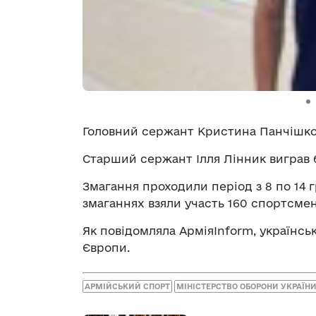
Головний сержант Кристина Панчішко 
Старший сержант Ілля Лінник виграв б
Змагання проходили період з 8 по 14 
змаганнях взяли участь 160 спортсменів
Як повідомляла АрміяInform, українськ
Європи.
АРМІЙСЬКИЙ СПОРТ
МІНІСТЕРСТВО ОБОРОНИ УКРАЇН