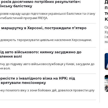
Д
 років досягнемо потрібних результатів»:
їнську балістику
п
т
овів нараду щодо підготовки української балістики та стану
тибалістичній програмі FREYJA.
К
С
 маршрутку в Херсоні, постраждали п’ятеро
К
і 
родовжують тероризувати цивільне населення Херсонщини.
н
ід авто військового: киянку засуджено до
влення волі
тну до підриву авто військовослужбовця у Києві, засудили до
я волі.
есісти з інвалідного візка на НРК: під
 врятували пенсіонерку
нку похилого віку з зони бойових дій, довелося провести цілу