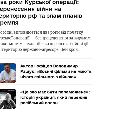
ва роки Курської операції:
еренесення війни на
ериторію рф та злам планів
ремля
ьогодні виповнюється два роки від початку
урської операції — безпрецедентної за задумом
виконанням кампанії, яка перенесла бойові дії
а територію держави-агресора. Цей крок…
Актор і офіцер Володимир
Ращук: «Воєнні фільми не мають
нічого спільного з війною»
«Це зло має бути переможене»:
історія українця, який пережив
російський полон