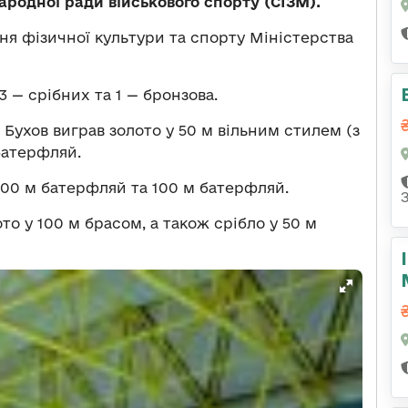
ародної ради військового спорту (СІЗМ).
ня фізичної культури та спорту Міністерства
3 — срібних та 1 — бронзова.
ухов виграв золото у 50 м вільним стилем (з
батерфляй.
200 м батерфляй та 100 м батерфляй.
о у 100 м брасом, а також срібло у 50 м