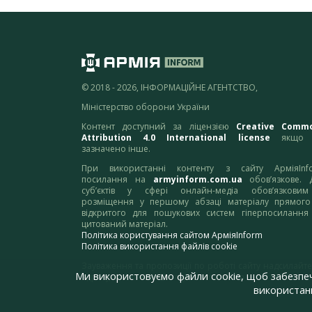
© 2018 - 2026, ІНФОРМАЦІЙНЕ АГЕНТСТВО,
Міністерство оборони України
Контент доступний за ліцензією
Creative Comm
Attribution 4.0 International license
якщо 
зазначено інше.
При використанні контенту з сайту АрміяInf
посилання на
armyinform.com.ua
обов’язкове. 
суб’єктів у сфері онлайн-медіа обов’язкови
розміщення у першому абзаці матеріалу прямого
відкритого для пошукових систем гіперпосилання
цитований матеріал.
Політика користування сайтом АрміяInform
Політика використання файлів cookie
Зауваження та пропозиції по роботі сайту надсилайте
Ми використовуємо файли cookie, щоб забезпе
адресу:
webmaster@armyinform.com.ua
використанн