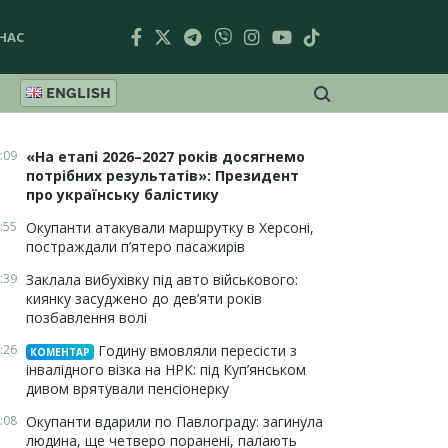
НАС
ENGLISH
:09
«На етапі 2026–2027 років досягнемо
потрібних результатів»: Президент
про українську балістику
:55
Окупанти атакували маршрутку в Херсоні,
постраждали п’ятеро пасажирів
:39
Заклала вибухівку під авто військового:
киянку засуджено до дев’яти років
позбавлення волі
:26
Годину вмовляли пересісти з
КОМЕНТАР
інвалідного візка на НРК: під Куп’янськом
дивом врятували пенсіонерку
:08
Окупанти вдарили по Павлограду: загинула
людина, ще четверо поранені, палають