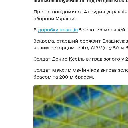
військовослужбовців під егідою Міжн
Про це повідомило 14 грудня управлін
оборони України.
В
доробку плавців
5 золотих медалей, 
Зокрема, старший сержант Владислав Б
новим рекордом світу СІЗМ) і у 50 м 
Солдат Денис Кесіль виграв золото у 
Солдат Максим Овчінніков виграв золот
брасом та 200 м брасом.