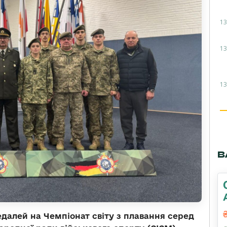
13
13
13
В
далей на Чемпіонат світу з плавання серед