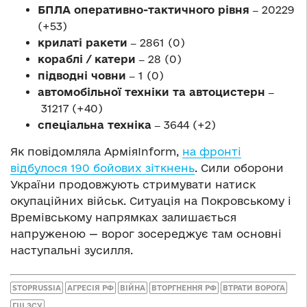
БПЛА оперативно-тактичного рівня ‒
20229
(+53)
крилаті ракети ‒
2861 (0)
кораблі / катери ‒
28 (0)
підводні човни ‒
1 (0)
автомобільної техніки та автоцистерн ‒
31217 (+40)
спеціальна техніка ‒
3644 (+2)
Як повідомляла АрміяInform,
на фронті
відбулося 190 бойових зіткнень
. Сили оборони
України продовжують стримувати натиск
окупаційних військ. Ситуація на Покровському і
Времівському напрямках залишається
напруженою — ворог зосереджує там основні
наступальні зусилля.
STOPRUSSIA
АГРЕСІЯ РФ
ВІЙНА
ВТОРГНЕННЯ РФ
ВТРАТИ ВОРОГА
ГШ ЗСУ