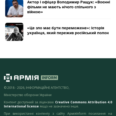
Актор і офіцер Володимир Ращук: «Воєнні
фільми не мають нічого спільного з
війною»
«Це зло має бути переможене»: історія
українця, який пережив російський полон
© 2018 - 2026, ІНФОРМАЦІЙНЕ АГЕНТСТВО,
Міністерство оборони України
Контент доступний за ліцензією
Creative Commons Attribution 4.0
International license
якщо не зазначено інше.
При використанні контенту з сайту АрміяInform посилання на