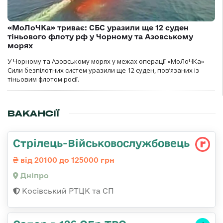
«МоЛоЧКа» триває: СБС уразили ще 12 суден
тіньового флоту рф у Чорному та Азовському
морях
У Чорному та Азовському морях у межах операції «МоЛоЧКа»
Сили безпілотних систем уразили ще 12 суден, пов’язаних із
тіньовим флотом росії.
ВАКАНСІЇ
Стрілець-Військовослужбовець
від 20100 до 125000 грн
Дніпро
Косівський РТЦК та СП