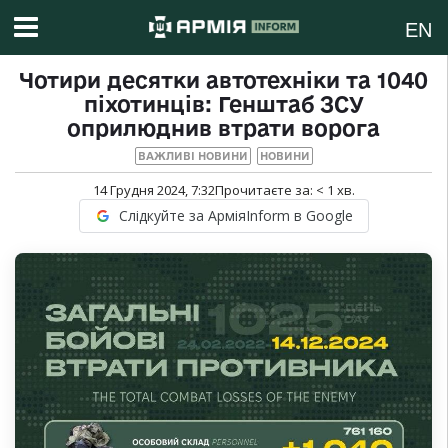
EN
Чотири десятки автотехніки та 1040
піхотинців: Генштаб ЗСУ
оприлюднив втрати ворога
ВАЖЛИВІ НОВИНИ
НОВИНИ
14 Грудня 2024, 7:32
Прочитаєте за:
< 1
хв.
Слідкуйте за АрміяInform в Google