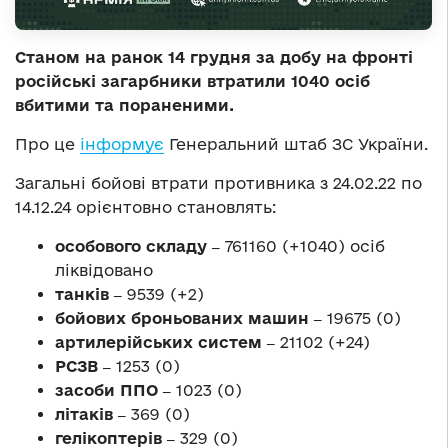
Станом на ранок 14 грудня за добу на фронті
російські загарбники втратили 1040 осіб
вбитими та пораненими.
Про це
інформує
Генеральний штаб ЗС України.
Загальні бойові втрати противника з 24.02.22 по
14.12.24 орієнтовно становлять:
особового складу ‒
761160 (+1040) осіб
ліквідовано
танків ‒
9539 (+2)
бойових броньованих машин ‒
19675 (0)
артилерійських систем ‒
21102 (+24)
РСЗВ ‒
1253 (0)
засоби ППО ‒
1023 (0)
літаків ‒
369 (0)
гелікоптерів ‒
329 (0)