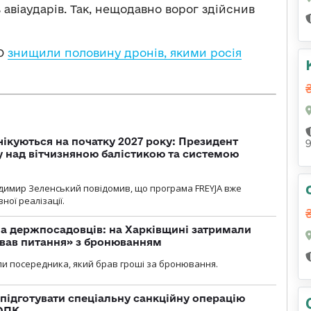
ь авіаударів. Так, нещодавно ворог здійснив
ПО
знищили половину дронів, якими росія
чікуються на початку 2027 року: Президент
у над вітчизняною балістикою та системою
димир Зеленський повідомив, що програма FREYJA вже
ної реалізації.
а держпосадовців: на Харківщині затримали
ував питання» з бронюванням
и посередника, який брав гроші за бронювання.
підготувати спеціальну санкційну операцію
 ОПК