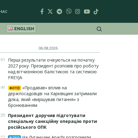
НАС
ENGLISH
06.08.2026
:51
Перші результати очікуються на початку
2027 року: Президент розповів про роботу
над вітчизняною балістикою та системою
FREYJA
:41
«Продавав» вплив на
ФОТО
держпосадовців: на Харківщині затримали
ділка, який «вирішував питання» з
бронюванням
:25
Президент доручив підготувати
спеціальну санкційну операцію проти
російського ОПК
:11
На Луганщині Apachi розгромили
ВІДЕО