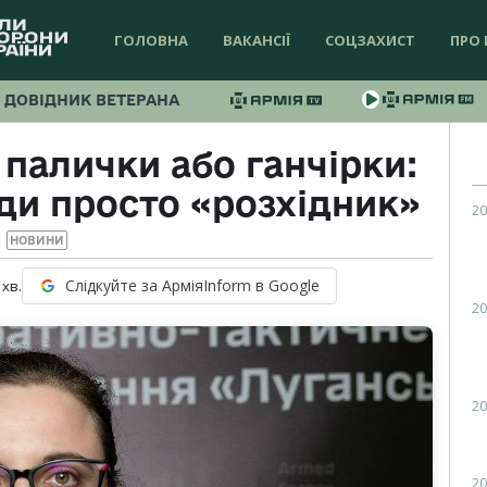
ГОЛОВНА
ВАКАНСІЇ
СОЦЗАХИСТ
ПРО 
ДОВІДНИК ВЕТЕРАНА
палички або ганчірки:
юди просто «розхідник»
20
НОВИНИ
Слідкуйте за АрміяInform в Google
хв.
20
20
20