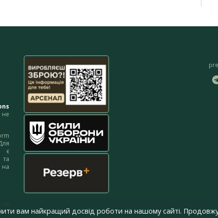
pr
ons
не
orm
Для
м є
 та
 на
 на
чити вам найкращий досвід роботи на нашому сайті. Продовжу