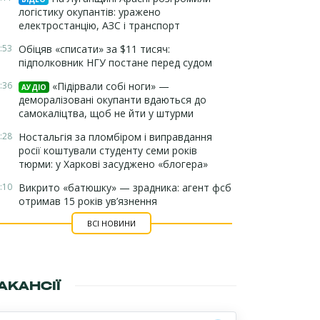
логістику окупантів: уражено
електростанцію, АЗС і транспорт
:53
Обіцяв «списати» за $11 тисяч:
підполковник НГУ постане перед судом
:36
«Підірвали собі ноги» —
АУДІО
деморалізовані окупанти вдаються до
самокаліцтва, щоб не йти у штурми
:28
Ностальгія за пломбіром і виправдання
росії коштували студенту семи років
тюрми: у Харкові засуджено «блогера»
:10
Викрито «батюшку» — зрадника: агент фсб
отримав 15 років ув’язнення
ВСІ НОВИНИ
АКАНСІЇ