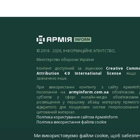
© 2018 - 2026, ІНФОРМАЦІЙНЕ АГЕНТСТВО,
Міністерство оборони України
Контент доступний за ліцензією
Creative Comm
Attribution 4.0 International license
якщо 
зазначено інше.
При використанні контенту з сайту АрміяInf
посилання на
armyinform.com.ua
обов’язкове. 
суб’єктів у сфері онлайн-медіа обов’язкови
розміщення у першому абзаці матеріалу прямого
відкритого для пошукових систем гіперпосилання
цитований матеріал.
Політика користування сайтом АрміяInform
Політика використання файлів cookie
Зауваження та пропозиції по роботі сайту надсилайте
Ми використовуємо файли cookie, щоб забезпе
адресу:
webmaster@armyinform.com.ua