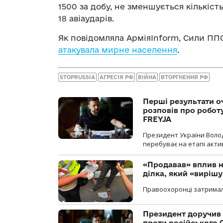
1500 за добу, не зменшується кількіст
18 авіаударів.
Як повідомляла АрміяInform, Сили П
атакувала мирне населення
.
STOPRUSSIA
АГРЕСІЯ РФ
ВІЙНА
ВТОРГНЕННЯ РФ
Перші результати о
розповів про робот
FREYJA
Президент України Воло
перебуває на етапі актив
«Продавав» вплив н
ділка, який «виріш
Правоохоронці затримал
Президент доручив 
проти російського