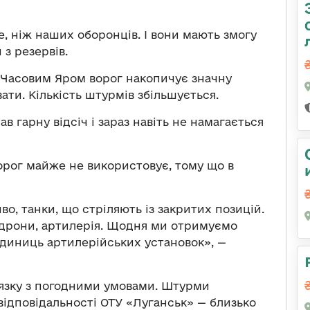
е, ніж наших оборонців. І вони мають змогу
з резервів.
 Часовим Яром ворог накопичує значну
вати. Кількість штурмів збільшується.
 гарну відсіч і зараз навіть не намагається
орог майже не використовує, тому що в
о, танки, що стріляють із закритих позицій.
-дрони, артилерія. Щодня ми отримуємо
одиниць артилерійських установок», —
в’язку з погодними умовами. Штурми
і відповідальності ОТУ «Луганськ» — близько