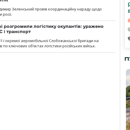
димир Зеленський провів координаційну нараду щодо
 росії.
i розгромили логістику окупантів: уражено
С і транспорт
1-ї окремої аеромобільної Слобожанської бригади на
 по ключових об’єктах логістики російських військ.
П