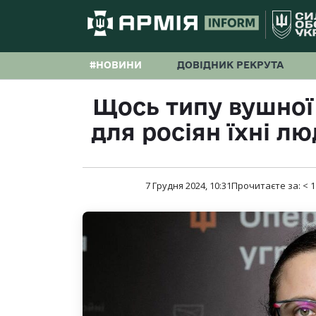
#НОВИНИ
ДОВІДНИК РЕКРУТА
Щось типу вушної 
для росіян їхні л
7 Грудня 2024, 10:31
Прочитаєте за:
< 1