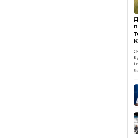
Д
п
т
К
С
К
і 
н