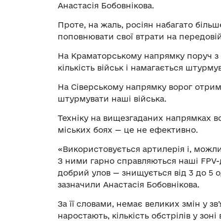
Анастасія Бобовнікова.
Проте, на жаль, росіян набагато більш
поповнювати свої втрати на передовій 
На Краматорському напрямку поруч з
кількість військ і намагається штурму
На Сіверському напрямку ворог отримав
штурмувати наші війська.
Техніку на вищезгаданих напрямках в
міських боях — це не ефективно.
«Використовується артилерія і, можлив
З ними гарно справляються наші FPV
добрий улов — знищується від 3 до 5 
зазначили Анастасія Бобовнікова.
За її словами, немає великих змін у з
наростають, кількість обстрілів у зон