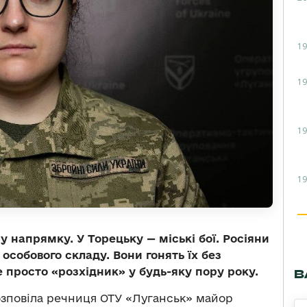
19
19
19
19
 напрямку. У Торецьку — міські бої. Росіяни
особового складу. Вони гонять їх без
е просто «розхідник» у будь-яку пору року.
В
озповіла речниця ОТУ «Луганськ» майор