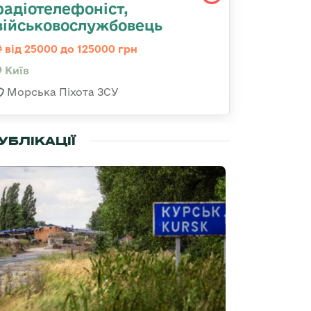
радіотелефоніст,
військовослужбовець
від 25000 до 125000 грн
Київ
Морська Піхота ЗСУ
УБЛІКАЦІЇ