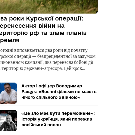
ва роки Курської операції:
еренесення війни на
ериторію рф та злам планів
ремля
ьогодні виповнюється два роки від початку
урської операції — безпрецедентної за задумом
виконанням кампанії, яка перенесла бойові дії
а територію держави-агресора. Цей крок…
Актор і офіцер Володимир
Ращук: «Воєнні фільми не мають
нічого спільного з війною»
«Це зло має бути переможене»:
історія українця, який пережив
російський полон