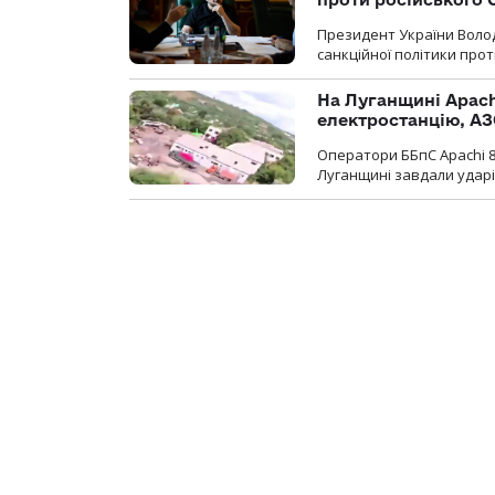
Президент України Воло
санкційної політики проти
На Луганщині Apach
електростанцію, АЗ
Оператори ББпС Apachi 8
Луганщині завдали ударів