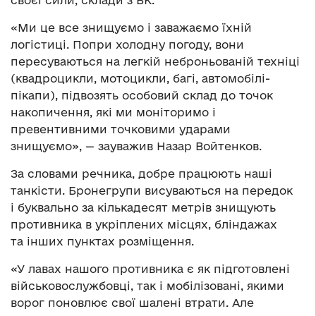
своєї сили, склади з БК.
«Ми це все знищуємо і заважаємо їхній
логістиці. Попри холодну погоду, вони
пересуваються на легкій неброньованій техніці
(квадроцикли, мотоцикли, багі, автомобілі-
пікапи), підвозять особовий склад до точок
накопичення, які ми моніторимо і
превентивними точковими ударами
знищуємо», — зауважив Назар Войтенков.
За словами речника, добре працюють наші
танкісти. Бронегрупи висуваються на передок
і буквально за кількадесят метрів знищують
противника в укріплених місцях, бліндажах
та інших пунктах розміщення.
«У лавах нашого противника є як підготовлені
військовослужбовці, так і мобілізовані, якими
ворог поновлює свої шалені втрати. Але