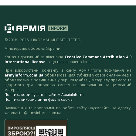
© 2018 - 2026, ІНФОРМАЦІЙНЕ АГЕНТСТВО,
Міністерство оборони України
Контент доступний за ліцензією
Creative Commons Attribution 4.0
International license
якщо не зазначено інше.
При використанні контенту з сайту АрміяInform посилання на
armyinform.com.ua
обов’язкове. Для суб’єктів у сфері онлайн-медіа
обов’язковим є розміщення у першому абзаці матеріалу прямого та
відкритого для пошукових систем гіперпосилання на цитований
матеріал.
Політика користування сайтом АрміяInform
Політика використання файлів cookie
Зауваження та пропозиції по роботі сайту надсилайте на адресу:
webmaster@armyinform.com.ua