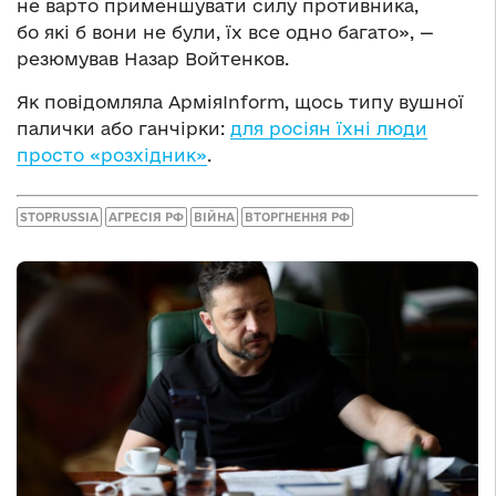
не варто применшувати силу противника,
бо які б вони не були, їх все одно багато», —
резюмував Назар Войтенков.
Як повідомляла АрміяInform, щось типу вушної
палички або ганчірки:
для росіян їхні люди
просто «розхідник»
.
STOPRUSSIA
АГРЕСІЯ РФ
ВІЙНА
ВТОРГНЕННЯ РФ