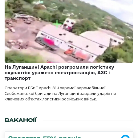
На Луганщині Apachi розгромили логістику
окупантів: уражено електростанцію, АЗС і
транспорт
Оператори ББпС Apachi 81-ї окремої аеромобільної
Слобожанської бригади на Луганщині завдали ударів по
ключових об’єктах логістики російських військ.
ВАКАНСІЇ