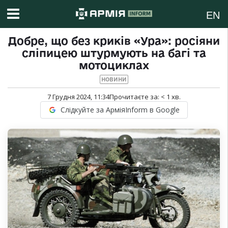
EN
Добре, що без криків «Ура»: росіяни
сліпицею штурмують на багі та
мотоциклах
НОВИНИ
7 Грудня 2024, 11:34
Прочитаєте за:
< 1
хв.
Слідкуйте за АрміяInform в Google