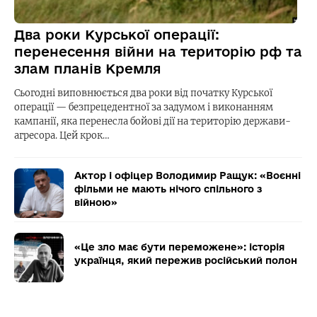
Два роки Курської операції:
перенесення війни на територію рф та
злам планів Кремля
Сьогодні виповнюється два роки від початку Курської
операції — безпрецедентної за задумом і виконанням
кампанії, яка перенесла бойові дії на територію держави-
агресора. Цей крок…
Актор і офіцер Володимир Ращук: «Воєнні
фільми не мають нічого спільного з
війною»
«Це зло має бути переможене»: історія
українця, який пережив російський полон