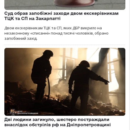
Суд обрав запобіжні заходи двом екскерівникам
ТЦК та СП на Закарпатті
Двом екскерівникам ТЦК та СП, яких ДБР викрило на
незаконному «списанні» понад тисячі чоловіків, обрано
запобіжний захід.
Дві людини загинуло, шестеро постраждали
внаслідок обстрілів рф на Дніпропетровщині