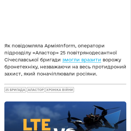
Як повідомляла АрміяInform, оператори
підрозділу «Аластор» 25 повітрянодесантної
Січеславської бригади
змогли вразити
ворожу
бронетехніку, незважаючи на весь протидроний
захист, який поначіплювали росіяни.
25 БРИГАДА
АЛАСТОР
ХРОНІКА ВІЙНИ