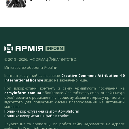
© 2018 - 2026, ІНФОРМАЦІЙНЕ АГЕНТСТВО,
Міністерство оборони України
Контент доступний за ліцензією
Creative Commons Attribution 4.0
International license
якщо не зазначено інше.
При використанні контенту з сайту АрміяInform посилання на
armyinform.com.ua
обов’язкове. Для суб’єктів у сфері онлайн-медіа
обов’язковим є розміщення у першому абзаці матеріалу прямого та
відкритого для пошукових систем гіперпосилання на цитований
матеріал.
Політика користування сайтом АрміяInform
Політика використання файлів cookie
Зауваження та пропозиції по роботі сайту надсилайте на адресу:
webmaster@armyinform.com.ua