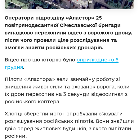
Оператори підрозділу «Аластор» 25
повітрянодесантної Січеславської бригади
випадково перехопили відео з ворожого дрону,
після чого провели ціле розслідування та
змогли знайти російських дронарів.
Відео про цю історію було
оприлюднено 6
грудня
.
Пілоти «Аластора» вели звичайну роботу зі
знищення живої сили та схованок ворога, коли
їх дрон перехопив на 3 секунди відеосигнал з
російського коптера.
Хлопці зберегли його і спробували з’ясувати
розташування російських пілотів. Вони знайшли
двір серед житлових будинків, з якого вилітали
росіяни.