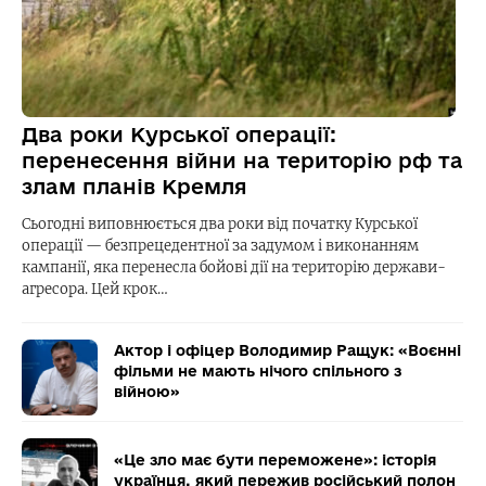
Два роки Курської операції:
перенесення війни на територію рф та
злам планів Кремля
Сьогодні виповнюється два роки від початку Курської
операції — безпрецедентної за задумом і виконанням
кампанії, яка перенесла бойові дії на територію держави-
агресора. Цей крок…
Актор і офіцер Володимир Ращук: «Воєнні
фільми не мають нічого спільного з
війною»
«Це зло має бути переможене»: історія
українця, який пережив російський полон