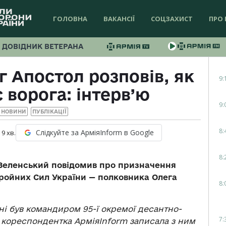
ГОЛОВНА
ВАКАНСІЇ
СОЦЗАХИСТ
ПРО 
ДОВІДНИК ВЕТЕРАНА
г Апостол розповів, як
9:
є ворога: інтерв’ю
9:
НОВИНИ
ПУБЛІКАЦІЇ
8:
Слідкуйте за АрміяInform в Google
:
9
хв.
8:
Зеленський повідомив про призначення
ройних Сил України — полковника Олега
8:
ні був командиром 95-ї окремої десантно-
7:
і кореспондентка АрміяInform записала з ним