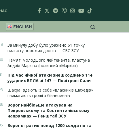
НАС
ENGLISH
16
За минулу добу було уражено 61 точку
вильоту ворожих дронів — СБС ЗСУ
00
Пам’яті молодшого лейтенанта, пластуна
Андрія Марківа (позивний «Маркіз»)
41
Під час нічної атаки знешкоджено 114
ударних БПЛА зі 147 — Повітряні Сили
23
Шахраї вдають із себе «власників Шахедів»
і вимагають гроші з бізнесменів
08
Ворог найбільше атакував на
Покровському та Костянтинівському
напрямках — Генштаб ЗСУ
35
Ворог втратив понад 1200 солдатів та