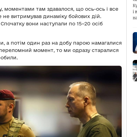
К
у, моментами там здавалося, що ось-ось і все
і 
 не витримував динаміку бойових дій.
н
 Спочатку вони наступали по 15–20 осіб
би, а потім один раз на добу парою намагалися
й переломний момент, то ми одразу старалися
робили.