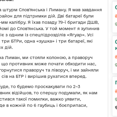
на штурм Слов’янська і Лиману. Я мав завдання
район для підтримки дій. Дві батареї були
-мм калібру. Я їхав позаду 79-ї бригади ДШВ,
дйомі до Слов’янська. У той момент я зупинив
іє з одним із спецпідрозділів «Ягуар». Усі
три БТРи, одна «зушка» і три батареї, які
х дій.
 на Лиман, ми стояли колоною, а праворуч
ів, що противник може почати обходити нас,
орнутися праворуч та ліворуч, і ми зайняли
сів на БТР і вирішив рухатися вперед.
 буде, то будемо проскакувати по 2–3
вник відійшов, то спершу подумали, як нам
тився такої помилки, важко уявити,
 де в кожній по 6 гаубиць і боєприпаси,