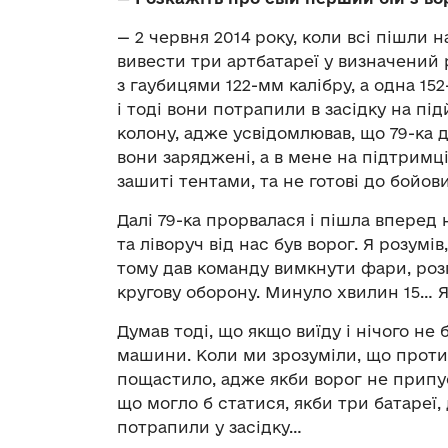
— 2 червня 2014 року, коли всі пішли 
вивести три артбатареї у визначений 
з гаубицями 122-мм калібру, а одна 152
і тоді вони потрапили в засідку на пі
колону, адже усвідомлював, що 79-ка д
вони заряджені, а в мене на підтримці 
зашиті тентами, та не готові до бойови
Далі 79-ка прорвалася і пішла вперед
та ліворуч від нас був ворог. Я розум
тому дав команду вимкнути фари, розг
кругову оборону. Минуло хвилин 15… Я 
Думав тоді, що якщо виїду і нічого не
машини. Коли ми зрозуміли, що проти
пощастило, адже якби ворог не припус
що могло б статися, якби три батареї,
потрапили у засідку…