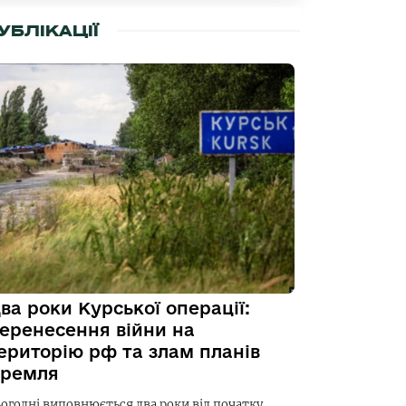
УБЛІКАЦІЇ
ва роки Курської операції:
еренесення війни на
ериторію рф та злам планів
ремля
ьогодні виповнюється два роки від початку