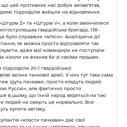
 що цей противник нас добре запам’ятав,
деякі підрозділи вийшли на відновлення.
 «Штурм Z» та «Штурм V», а коли закінчилися
мотострілецька гвардійська бригада, 138-
е було справжнє «м’ясо». Аналізуючи дії
тання, як можна просто відправляти так
розуміти, адже мої командири не поступали
так ніколи не вчинив би зі своїми людьми.
підрозділи 20-ї гвардійської
мові загони танкової армії. У них тут така сама
и теж ідуть пачками, просто кладуть людей.
ькою Руссю», але фактично просто
е в цьому, що їхній народ ведеться на такі
яти людей на смерть це нормально. Все
ть купити автівку.
купантів «класти пачками» дає свої
Соледарі та на інших напрямках, але наша