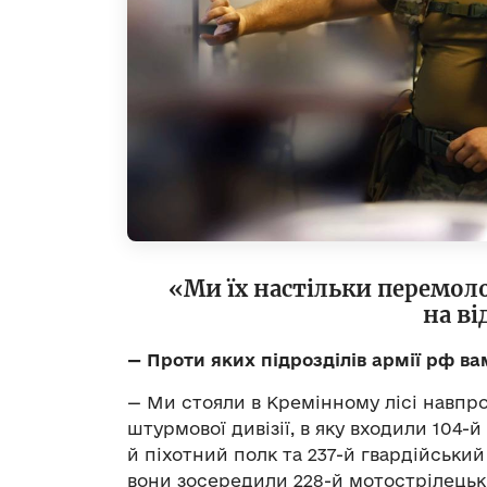
«Ми їх настільки перемол
на в
— Проти яких підрозділів армії рф в
— Ми стояли в Кремінному лісі навпрот
штурмової дивізії, в яку входили 104-
й піхотний полк та 237-й гвардійськи
вони зосередили 228-й мотострілецьки