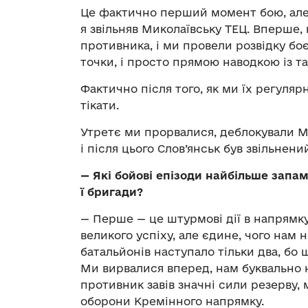
Це фактично перший момент бою, але 
я звільняв Миколаївську ТЕЦ. Вперше,
противника, і ми провели розвідку боє
точки, і просто прямою наводкою із та
Фактично після того, як ми їх регуля
тікати.
Утретє ми прорвалися, деблокували Ми
і після цього Слов’янськ був звільнени
— Які бойові епізоди найбільше запа
ї бригади?
— Перше — це штурмові дії в напрямк
великого успіху, але єдине, чого нам 
батальйонів наступало тільки два, бо 
Ми вирвалися вперед, нам буквально н
противник завів значні сили резерву,
оборони Кремінного напрямку.