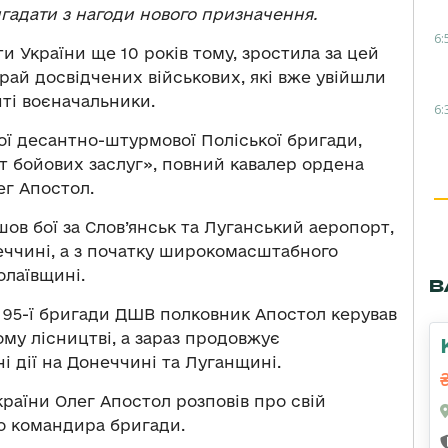
гадати з нагоди нового призначення.
6:
ти України ще 10 років тому, зростила за цей
край досвідчених військових, які вже увійшли
иті воєначальники.
6:
ої десантно-штурмової Поліської бригади,
ст бойових заслуг», повний кавалер ордена
г Апостол.
ов бої за Слов’янськ та Луганський аеропорт,
еччині, а з початку широкомасштабного
олаївщині.
В
95-ї бригади ДШВ полковник Апостол керував
му лісництві, а зараз продовжує
і дії на Донеччині та Луганщині.
раїни Олег Апостол розповів про свій
о командира бригади.