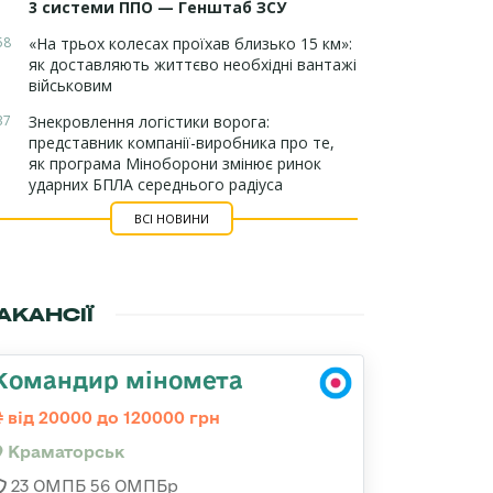
3 системи ППО — Генштаб ЗСУ
58
«На трьох колесах проїхав близько 15 км»:
як доставляють життєво необхідні вантажі
військовим
37
Знекровлення логістики ворога:
представник компанії-виробника про те,
як програма Міноборони змінює ринок
ударних БПЛА середнього радіуса
ВСІ НОВИНИ
АКАНСІЇ
Командир міномета
від 20000 до 120000 грн
Краматорськ
23 ОМПБ 56 ОМПБр