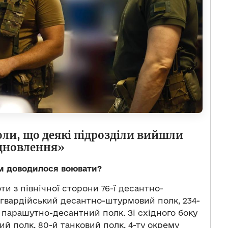
оли, що деякі підрозділи вийшли
ідновлення»
ам доводилося воювати?
и з північної сторони 76-ї десантно-
й гвардійський десантно-штурмовий полк, 234-
й парашутно-десантний полк. Зі східного боку
й полк, 80-й танковий полк, 4-ту окрему