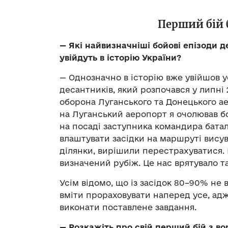
Перший бій 
—
Які найвизначніші бойові епізоди д
увійдуть в історію України?
— Однозначно в історію вже увійшов у
десантників, який розпочався у липні 
оборона Луганського та Донецького ае
на Луганський аеропорт я очолював бо
на посаді заступника командира батал
влаштувати засідки на маршруті вису
ділянки, вирішили перестрахуватися. 
визначений рубіж. Це нас врятувало т
Усім відомо, що із засідок 80–90% н
вміти прораховувати наперед усе, адже
виконати поставлене завдання.
—
Розкажіть про свій перший бій з во