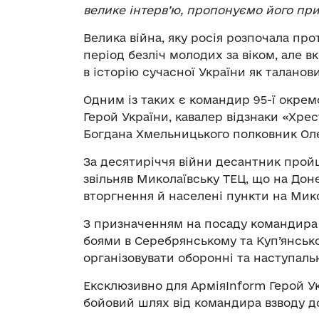
велике інтерв’ю, пропонуємо його при
Велика війна, яку росія розпочала про
період безліч молодих за віком, але в
в історію сучасної України як таланов
Одним із таких є командир 95-ї окрем
Герой України, кавалер відзнаки «Хре
Богдана Хмельницького полковник Оле
За десятиріччя війни десантник пройш
звільняв Миколаївську ТЕЦ, що на Дон
вторгнення й населені пункти на Мик
З призначенням на посаду командира 
боями в Серебрянському та Куп’янсько
організовувати оборонні та наступальн
Ексклюзивно для АрміяInform Герой Ук
бойовий шлях від командира взводу д