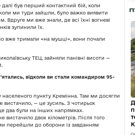
далі був перший контактний бій, коли
П
 коли ми туди зайшли, було важко виявити
м. Вдруге ми вже знали, де всі їхні вогневі
нків зупинили їх.
рно вже тримали «на мушці», вони почали
колаївську ТЕЦ, зайняли панівні висоти —
й.
м’ятались, відколи ви стали командиром 95-
у населеного пункту Кремінна. Там ми досягли
Д
не вистачило, — це зусиль. З чотирьох
п
ще два були на інших напрямках.
т
е вистачило двох кілометрів. Після того
К
 ми перейшли до оборони із завданням
С