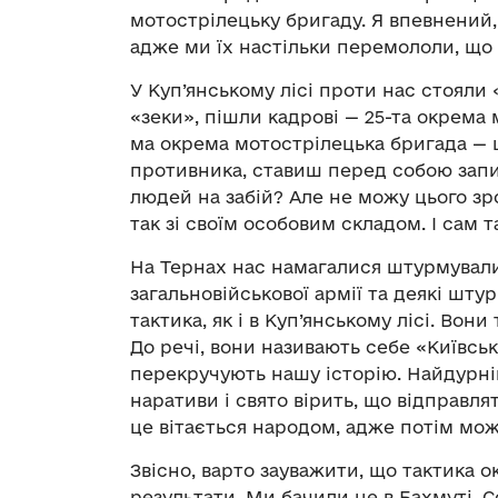
мотострілецьку бригаду. Я впевнений,
адже ми їх настільки перемололи, що 
У Куп’янському лісі проти нас стояли
«зеки», пішли кадрові — 25-та окрема 
ма окрема мотострілецька бригада — ц
противника, ставиш перед собою запи
людей на забій? Але не можу цього з
так зі своїм особовим складом. І сам 
На Тернах нас намагалися штурмували 
загальновійськової армії та деякі штур
тактика, як і в Куп’янському лісі. Вон
До речі, вони називають себе «Київс
перекручують нашу історію. Найдурніш
наративи і свято вірить, що відправл
це вітається народом, адже потім можу
Звісно, варто зауважити, що тактика о
результати. Ми бачили це в Бахмуті, 