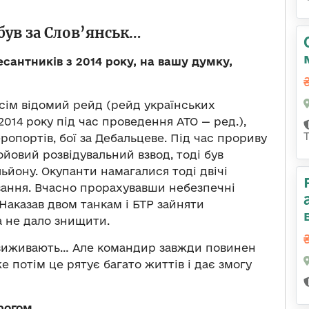
був за Слов’янськ…
есантників з 2014 року, на вашу думку,
сім відомий рейд (рейд українських
2014 року під час проведення АТО — ред.),
ропортів, бої за Дебальцеве. Під час прориву
йовий розвідувальний взвод, тоді був
ьйону. Окупанти намагалися тоді двічі
вання. Вчасно прорахувавши небезпечні
Наказав двом танкам і БТР зайняти
а не дало знищити.
е виживають… Але командир завжди повинен
 потім це рятує багато життів і дає змогу
рогом.