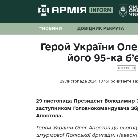
#НОВИНИ
ДОВІДНИК РЕКРУТА
Герой України Оле
його 95-ка б’
ІНТЕРВ`Ю
29 Листопада 2024, 18:46
Прочитаєте за
29 листопада Президент Володимир 
заступником Головнокомандувача Зб
Апостола.
Герой України Олег Апостол до сьогод
штурмової Поліської бригади. Навесн