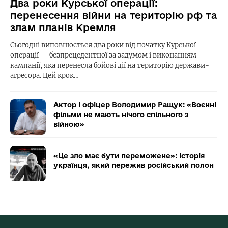
Два роки Курської операції:
перенесення війни на територію рф та
злам планів Кремля
Сьогодні виповнюється два роки від початку Курської
операції — безпрецедентної за задумом і виконанням
кампанії, яка перенесла бойові дії на територію держави-
агресора. Цей крок…
Актор і офіцер Володимир Ращук: «Воєнні
фільми не мають нічого спільного з
війною»
«Це зло має бути переможене»: історія
українця, який пережив російський полон