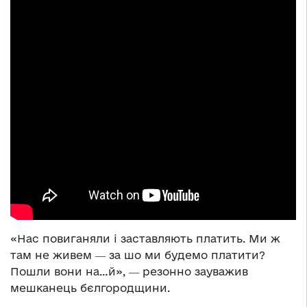
«Нас повиганяли і заставляють платить. Ми ж
там не живем ― за шо ми будемо платити?
Пошли вони на…й», ― резонно зауважив
мешканець бєлгородщини.