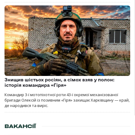
Знищив шістьох росіян, а сімох взяв у полон:
історія командира «Гіря»
Командир 3-ї мотопіхотної роти 43-ї окремої механізованої
бригади Олексій із позивним «Гіря» захищає Харківщину — край,
де народився та виріс.
ВАКАНСІЇ