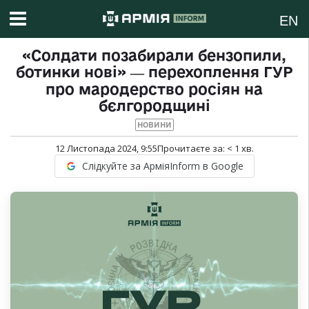
EN
«Солдати позабирали бензопили,
ботинки нові» ― перехоплення ГУР
про мародерство росіян на
бєлгородщині
НОВИНИ
12 Листопада 2024, 9:55
Прочитаєте за:
< 1
хв.
Слідкуйте за АрміяInform в Google