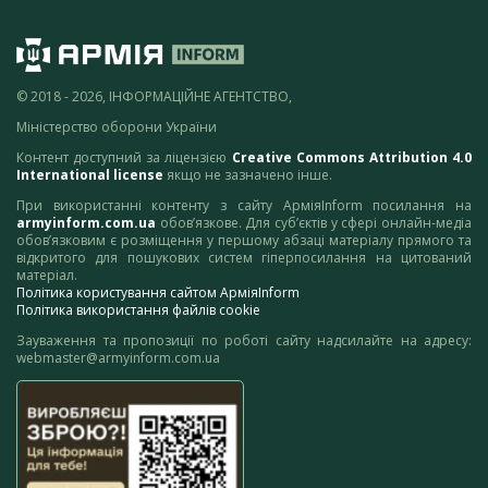
© 2018 - 2026, ІНФОРМАЦІЙНЕ АГЕНТСТВО,
Міністерство оборони України
Контент доступний за ліцензією
Creative Commons Attribution 4.0
International license
якщо не зазначено інше.
При використанні контенту з сайту АрміяInform посилання на
armyinform.com.ua
обов’язкове. Для суб’єктів у сфері онлайн-медіа
обов’язковим є розміщення у першому абзаці матеріалу прямого та
відкритого для пошукових систем гіперпосилання на цитований
матеріал.
Політика користування сайтом АрміяInform
Політика використання файлів cookie
Зауваження та пропозиції по роботі сайту надсилайте на адресу:
webmaster@armyinform.com.ua