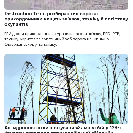
Destruction Team розбирає тил ворога:
прикордонники нищать зв’язок, техніку й логістику
окупантів
FPV-дрони прикордонників уразили засоби зв’язку, РЕБ і РЕР,
техніку, укриття та логістичний хаб ворога на Північно-
Слобожанському напрямку.
Антидронові сітки врятували «Хамві»: бійці 128-ї
бригади пережили атаку російської «Молнії»