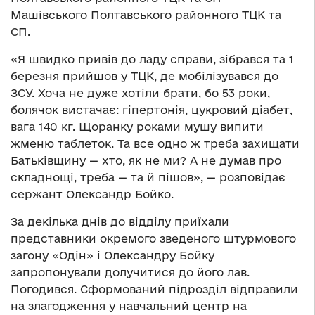
Машівського Полтавського районного ТЦК та
СП.
«Я швидко привів до ладу справи, зібрався та 1
березня прийшов у ТЦК, де мобілізувався до
ЗСУ. Хоча не дуже хотіли брати, бо 53 роки,
болячок вистачає: гіпертонія, цукровий діабет,
вага 140 кг. Щоранку роками мушу випити
жменю таблеток. Та все одно ж треба захищати
Батьківщину — хто, як не ми? А не думав про
складнощі, треба — та й пішов», — розповідає
сержант Олександр Бойко.
За декілька днів до відділу приїхали
представники окремого зведеного штурмового
загону «Одін» і Олександру Бойку
запропонували долучитися до його лав.
Погодився. Сформований підрозділ відправили
на злагодження у навчальний центр на