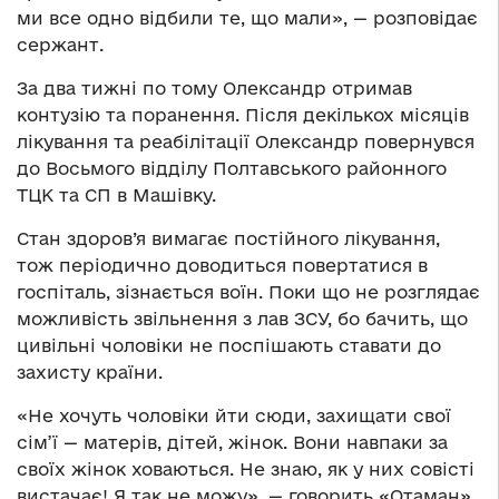
ми все одно відбили те, що мали», — розповідає
сержант.
За два тижні по тому Олександр отримав
контузію та поранення. Після декількох місяців
лікування та реабілітації Олександр повернувся
до Восьмого відділу Полтавського районного
ТЦК та СП в Машівку.
Стан здоров’я вимагає постійного лікування,
тож періодично доводиться повертатися в
госпіталь, зізнається воїн. Поки що не розглядає
можливість звільнення з лав ЗСУ, бо бачить, що
цивільні чоловіки не поспішають ставати до
захисту країни.
«Не хочуть чоловіки йти сюди, захищати свої
сім’ї — матерів, дітей, жінок. Вони навпаки за
своїх жінок ховаються. Не знаю, як у них совісті
вистачає! Я так не можу», — говорить «Отаман».