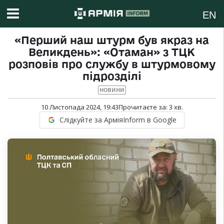
EN
«Перший наш штурм був якраз на
Великдень»: «Отаман» з ТЦК
розповів про службу в штурмовому
підрозділі
НОВИНИ
10 Листопада 2024, 19:43
Прочитаєте за:
3
хв.
Слідкуйте за АрміяInform в Google