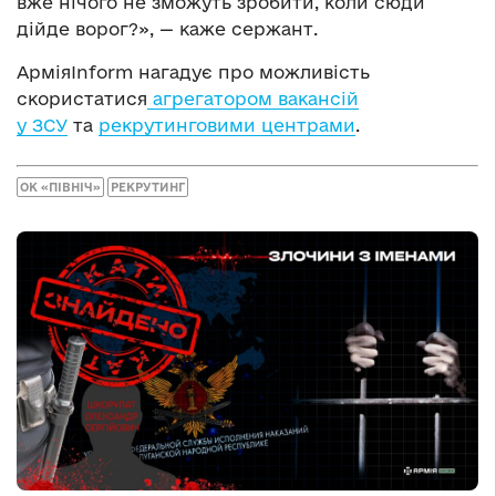
вже нічого не зможуть зробити, коли сюди
дійде ворог?», — каже сержант.
АрміяInform нагадує про можливість
скористатися
агрегатором вакансій
у ЗСУ
та
рекрутинговими центрами
.
ОК «ПІВНІЧ»
РЕКРУТИНГ