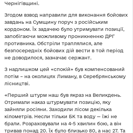
Чернігівщині.
Згодом взвод направили для виконання бойових
завдань на Сумщину поруч з російським
кордоном. Їх задачею було утримувати позиції,
запобігаючи можливому проникненню ДРГ
противника. Обстріли траплялися, але
безпосередніх бойових дій вести в той період
не доводилося, зазначає сержант.
З надлишком цей «спокій» був компенсований
потім – на околицях Лиману, в Серебрянському
лісництві.
«Перший штурм наш був якраз на Великдень.
Отримали наказ штурмувати позицію, яку
зайняли росіяни. Заходили лісом декілька
кілометрів. Несли тільки БК та воду — їжі не
брали. Розраховували на 4-5 хвилин бою, а він
тривав понад 20. Їх було близько 80, а нас 27. Та