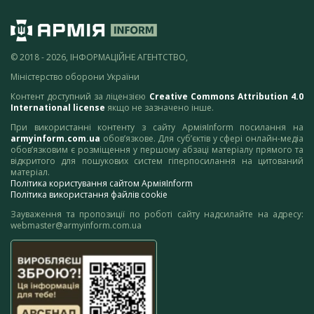
© 2018 - 2026, ІНФОРМАЦІЙНЕ АГЕНТСТВО,
Міністерство оборони України
Контент доступний за ліцензією
Creative Commons Attribution 4.0
International license
якщо не зазначено інше.
При використанні контенту з сайту АрміяInform посилання на
armyinform.com.ua
обов’язкове. Для суб’єктів у сфері онлайн-медіа
обов’язковим є розміщення у першому абзаці матеріалу прямого та
відкритого для пошукових систем гіперпосилання на цитований
матеріал.
Політика користування сайтом АрміяInform
Політика використання файлів cookie
Зауваження та пропозиції по роботі сайту надсилайте на адресу:
webmaster@armyinform.com.ua