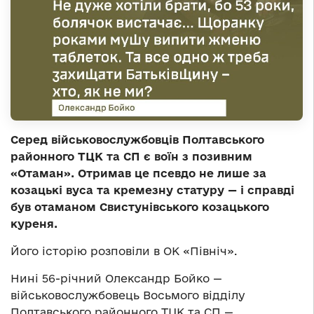
Серед військовослужбовців Полтавського
районного ТЦК та СП є воїн з позивним
«Отаман». Отримав це псевдо не лише за
козацькі вуса та кремезну статуру — і справді
був отаманом Свистунівського козацького
куреня.
Його історію розповіли в ОК «Північ».
Нині 56-річний Олександр Бойко —
військовослужбовець Восьмого відділу
Полтавського районного ТЦК та СП —