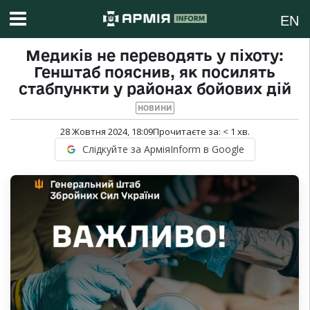
EN
Медиків не переводять у піхоту:
Генштаб пояснив, як посилять
стабпункти у районах бойових дій
НОВИНИ
28 Жовтня 2024, 18:09
Прочитаєте за:
< 1
хв.
Слідкуйте за АрміяInform в Google