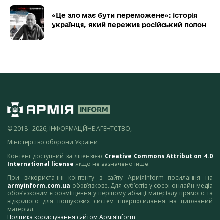
«Це зло має бути переможене»: історія
українця, який пережив російський полон
© 2018 - 2026, ІНФОРМАЦІЙНЕ АГЕНТСТВО,
Міністерство оборони України
Контент доступний за ліцензією
Creative Commons Attribution 4.0
International license
якщо не зазначено інше.
При використанні контенту з сайту АрміяInform посилання на
armyinform.com.ua
обов’язкове. Для суб’єктів у сфері онлайн-медіа
обов’язковим є розміщення у першому абзаці матеріалу прямого та
відкритого для пошукових систем гіперпосилання на цитований
матеріал.
Політика користування сайтом АрміяInform