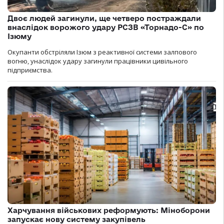
Двоє людей загинули, ще четверо постраждали
внаслідок ворожого удару РСЗВ «Торнадо-С» по
Ізюму
Окупанти обстріляли Ізюм з реактивної системи залпового
вогню, унаслідок удару загинули працівники цивільного
підприємства.
Харчування військових реформують: Міноборони
запускає нову систему закупівель