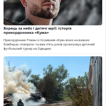
Борець за небо і дитячі мрії: історія
прикордонника «Кума»
Прикордонник Роман із позивним «Кум» воює на важких
бомберах «Vampire» та вже п’ять років організовує дитячий
футбольний турнір на Одещині.