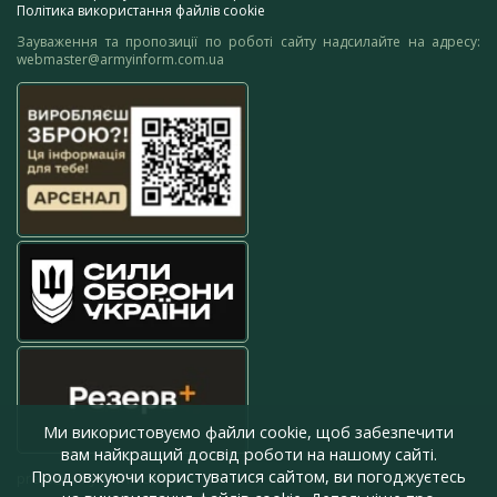
Політика використання файлів cookie
Зауваження та пропозиції по роботі сайту надсилайте на адресу:
webmaster@armyinform.com.ua
Ми використовуємо файли cookie, щоб забезпечити
вам найкращий досвід роботи на нашому сайті.
Продовжуючи користуватися сайтом, ви погоджуєтесь
press@armyinform.com.ua