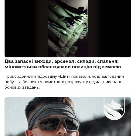
Два запасні виходи, арсенал, склади, спальня:
мінометники облаштували позицію під землею
Прикордонники підрозділу «Щит» показали, як влаштований
побут та безпека мінометного розрахунку під час виконання
бойових завдань.