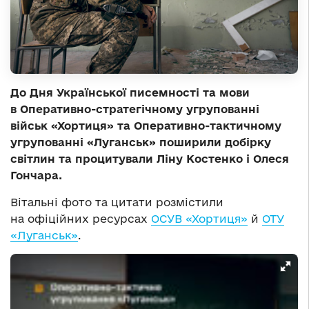
До Дня Української писемності та мови
в Оперативно-стратегічному угрупованні
військ «Хортиця» та Оперативно-тактичному
угрупованні «Луганськ» поширили добірку
світлин та процитували Ліну Костенко і Олеся
Гончара.
Вітальні фото та цитати розмістили
на офіційних ресурсах
ОСУВ «Хортиця»
й
ОТУ
«Луганськ»
.