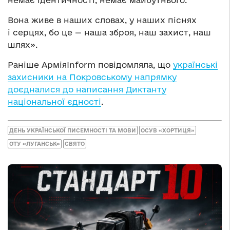
немає ідентичності, немає майбутнього.
Вона живе в наших словах, у наших піснях
і серцях, бо це — наша зброя, наш захист, наш
шлях».
Раніше АрміяInform повідомляла, що
українські
захисники на Покровському напрямку
доєдналися до написання Диктанту
національної єдності
.
ДЕНЬ УКРАЇНСЬКОЇ ПИСЕМНОСТІ ТА МОВИ
ОСУВ «ХОРТИЦЯ»
ОТУ «ЛУГАНСЬК»
СВЯТО