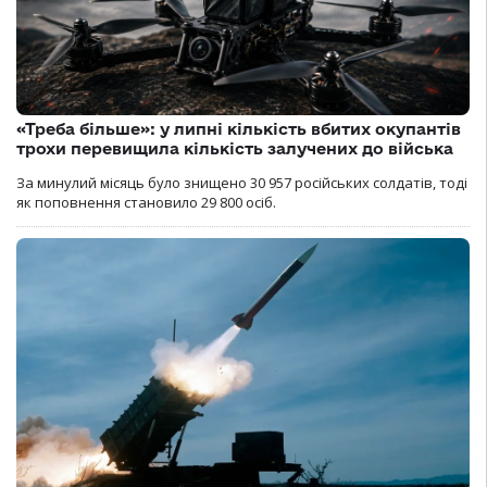
«Треба більше»: у липні кількість вбитих окупантів
трохи перевищила кількість залучених до війська
За минулий місяць було знищено 30 957 російських солдатів, тоді
як поповнення становило 29 800 осіб.