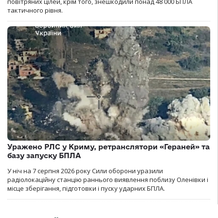
повітряних цілей, крім того, знешкодили понад 48 000 БПЛА
тактичного рівня.
Уражено РЛС у Криму, ретранслятори «Гераней» та
базу запуску БПЛА
У ніч на 7 серпня 2026 року Сили оборони уразили
радіолокаційну станцію раннього виявлення поблизу Оленівки і
місце зберігання, підготовки і пуску ударних БПЛА.