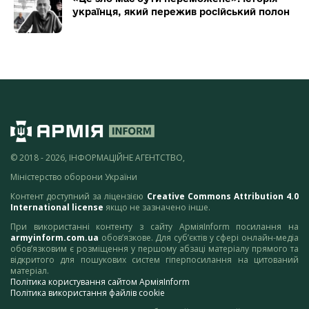
українця, який пережив російський полон
© 2018 - 2026, ІНФОРМАЦІЙНЕ АГЕНТСТВО,
Міністерство оборони України
Контент доступний за ліцензією
Creative Commons Attribution 4.0
International license
якщо не зазначено інше.
При використанні контенту з сайту АрміяInform посилання на
armyinform.com.ua
обов’язкове. Для суб’єктів у сфері онлайн-медіа
обов’язковим є розміщення у першому абзаці матеріалу прямого та
відкритого для пошукових систем гіперпосилання на цитований
матеріал.
Політика користування сайтом АрміяInform
Політика використання файлів cookie