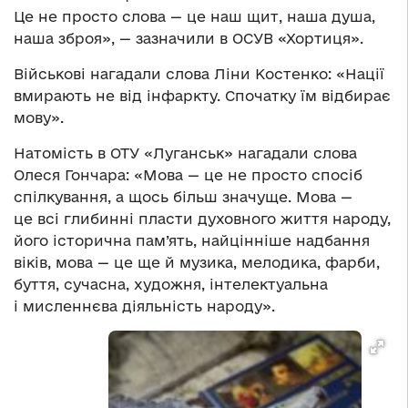
Це не просто слова — це наш щит, наша душа,
наша зброя», — зазначили в ОСУВ «Хортиця».
Військові нагадали слова Ліни Костенко: «Нації
вмирають не від інфаркту. Спочатку їм відбирає
мову».
Натомість в ОТУ «Луганськ» нагадали слова
Олеся Гончара: «Мова — це не просто спосіб
спілкування, а щось більш значуще. Мова —
це всі глибинні пласти духовного життя народу,
його історична пам’ять, найцінніше надбання
віків, мова — це ще й музика, мелодика, фарби,
буття, сучасна, художня, інтелектуальна
і мисленнєва діяльність народу».