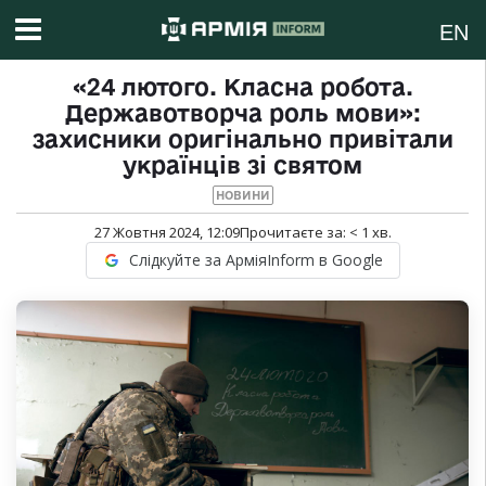
EN
«24 лютого. Класна робота.
Державотворча роль мови»:
захисники оригінально привітали
українців зі святом
НОВИНИ
27 Жовтня 2024, 12:09
Прочитаєте за:
< 1
хв.
Слідкуйте за АрміяInform в Google