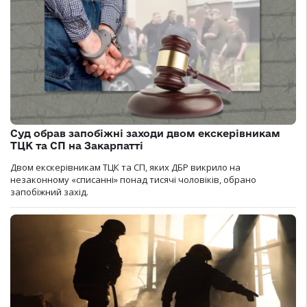
Суд обрав запобіжні заходи двом екскерівникам
ТЦК та СП на Закарпатті
Двом екскерівникам ТЦК та СП, яких ДБР викрило на
незаконному «списанні» понад тисячі чоловіків, обрано
запобіжний захід.