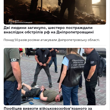
Дві людини загинуло, шестеро постраждали
внаслідок обстрілів рф на Дніпропетровщині
Понад 50 разів росіяни атакували Дніпропетровську області.
Пообіцяв вивезти військовозобов’язаного за