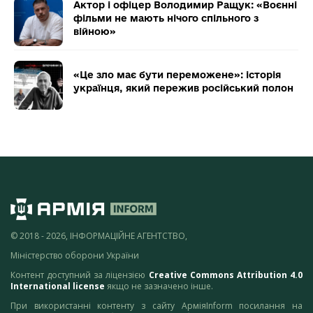
Актор і офіцер Володимир Ращук: «Воєнні
фільми не мають нічого спільного з
війною»
«Це зло має бути переможене»: історія
українця, який пережив російський полон
© 2018 - 2026, ІНФОРМАЦІЙНЕ АГЕНТСТВО,
Міністерство оборони України
Контент доступний за ліцензією
Creative Commons Attribution 4.0
International license
якщо не зазначено інше.
При використанні контенту з сайту АрміяInform посилання на