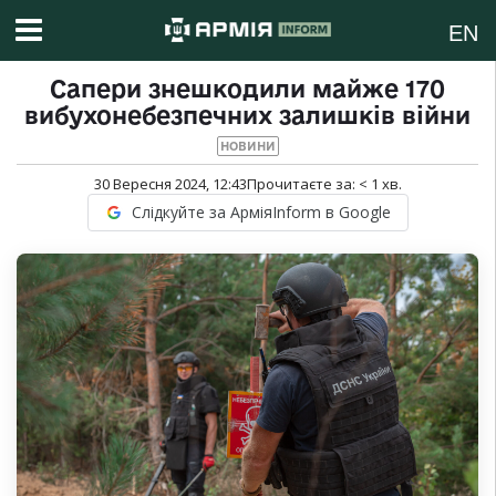
EN
Сапери знешкодили майже 170
вибухонебезпечних залишків війни
НОВИНИ
30 Вересня 2024, 12:43
Прочитаєте за:
< 1
хв.
Слідкуйте за АрміяInform в Google