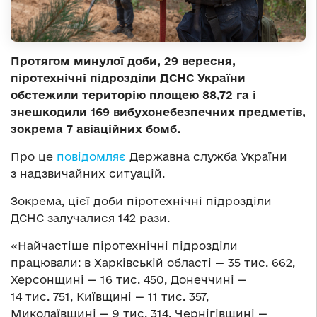
Протягом минулої доби, 29 вересня,
піротехнічні підрозділи ДСНС України
обстежили територію площею 88,72 га і
знешкодили 169 вибухонебезпечних предметів,
зокрема 7 авіаційних бомб.
Про це
повідомляє
Державна служба України
з надзвичайних ситуацій.
Зокрема, цієї доби піротехнічні підрозділи
ДСНС залучалися 142 рази.
«Найчастіше піротехнічні підрозділи
працювали: в Харківській області — 35 тис. 662,
Херсонщині — 16 тис. 450, Донеччині —
14 тис. 751, Київщині — 11 тис. 357,
Миколаївщині — 9 тис. 314, Чернігівщині —