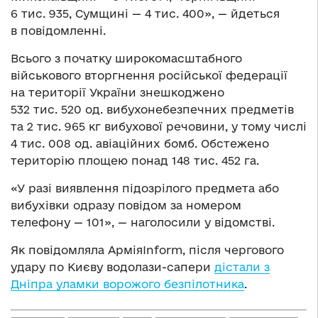
6 тис. 935, Сумщині — 4 тис. 400», — йдеться
в повідомленні.
Всього з початку широкомасштабного
військового вторгнення російської федерації
на території України знешкоджено
532 тис. 520 од. вибухонебезпечних предметів
та 2 тис. 965 кг вибухової речовини, у тому числі
4 тис. 008 од. авіаційних бомб. Обстежено
територію площею понад 148 тис. 452 га.
«У разі виявлення підозрілого предмета або
вибухівки одразу повідом за номером
телефону — 101», — наголосили у відомстві.
Як повідомляла АрміяInform, після чергового
удару по Києву водолази-сапери
дістали з
Дніпра уламки ворожого безпілотника
.