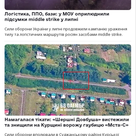
Логістика, ППО, бази: у МОУ оприлюднили
підсумки middle strike у липні
Сили оборони України у липні продовжили кампанію ураження
тилу та логістичних маршрутів росіян засобами middle strike.
Намагалася тікати: «Шершні Довбуша» вистежили
та знищили на Курщині ворожу гаубицю «Мста-С»
Сили оборони вполювали в Суджанському районі Курської