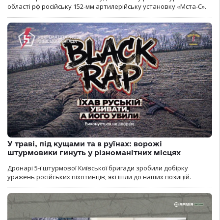
області рф російську 152-мм артилерійську установку «Мста-С».
У траві, під кущами та в руїнах: ворожі
штурмовики гинуть у різноманітних місцях
Дронарі 5-ї штурмової Київської бригади зробили добірку
уражень російських піхотинців, які ішли до наших позицій.