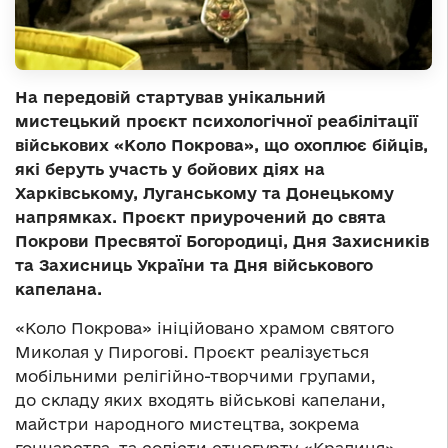
На передовій стартував унікальний
мистецький проєкт психологічної реабілітації
військових «Коло Покрова», що охоплює бійців,
які беруть участь у бойових діях на
Харківському, Луганському та Донецькому
напрямках. Проєкт приурочений до свята
Покрови Пресвятої Богородиці, Дня Захисників
та Захисниць України та Дня військового
капелана.
«Коло Покрова» ініційовано храмом святого
Миколая у Пирогові. Проєкт реалізується
мобільними релігійно-творчими групами,
до складу яких входять військові капелани,
майстри народного мистецтва, зокрема
гончарства, та солісти етногурту «Кралиця».