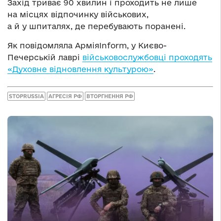
Захід триває 90 хвилин і проходить не лише
на місцях відпочинку військових,
а й у шпиталях, де перебувають поранені.
Як повідомляла АрміяInform, у Києво-
Печерській лаврі
військовослужбовці проходять
«Духовне відновлення культурою»
.
STOPRUSSIA
АГРЕСІЯ РФ
ВТОРГНЕННЯ РФ