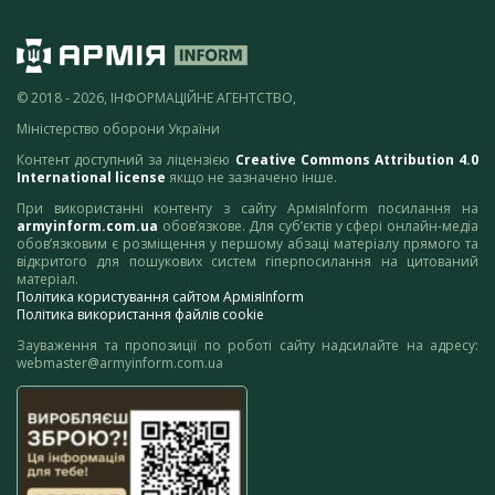
© 2018 - 2026, ІНФОРМАЦІЙНЕ АГЕНТСТВО,
Міністерство оборони України
Контент доступний за ліцензією
Creative Commons Attribution 4.0
International license
якщо не зазначено інше.
При використанні контенту з сайту АрміяInform посилання на
armyinform.com.ua
обов’язкове. Для суб’єктів у сфері онлайн-медіа
обов’язковим є розміщення у першому абзаці матеріалу прямого та
відкритого для пошукових систем гіперпосилання на цитований
матеріал.
Політика користування сайтом АрміяInform
Політика використання файлів cookie
Зауваження та пропозиції по роботі сайту надсилайте на адресу:
webmaster@armyinform.com.ua