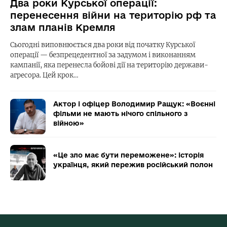
Два роки Курської операції:
перенесення війни на територію рф та
злам планів Кремля
Сьогодні виповнюється два роки від початку Курської
операції — безпрецедентної за задумом і виконанням
кампанії, яка перенесла бойові дії на територію держави-
агресора. Цей крок…
Актор і офіцер Володимир Ращук: «Воєнні
фільми не мають нічого спільного з
війною»
«Це зло має бути переможене»: історія
українця, який пережив російський полон