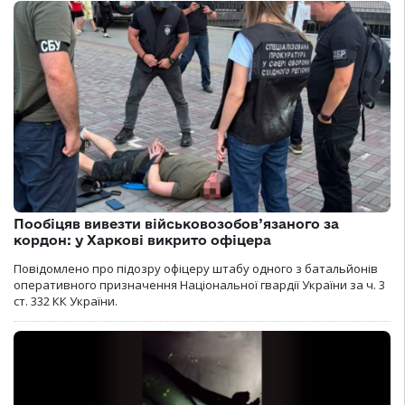
Пообіцяв вивезти військовозобов’язаного за
кордон: у Харкові викрито офіцера
Повідомлено про підозру офіцеру штабу одного з батальйонів
оперативного призначення Національної гвардії України за ч. 3
ст. 332 КК України.