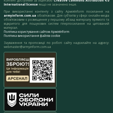
Контент доступний за ліцензією
Creative Commons Attribution 4.0
International license
якщо не зазначено інше.
При використанні контенту з сайту АрміяInform посилання на
armyinform.com.ua
обов’язкове. Для суб’єктів у сфері онлайн-медіа
обов’язковим є розміщення у першому абзаці матеріалу прямого та
відкритого для пошукових систем гіперпосилання на цитований
матеріал.
Політика користування сайтом АрміяInform
Політика використання файлів cookie
Зауваження та пропозиції по роботі сайту надсилайте на адресу:
webmaster@armyinform.com.ua