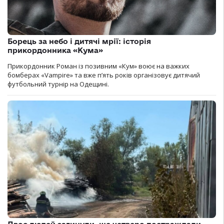
Борець за небо і дитячі мрії: історія
прикордонника «Кума»
Прикордонник Роман із позивним «Кум» воює на важких
бомберах «Vampire» та вже п’ять років організовує дитячий
футбольний турнір на Одещині.