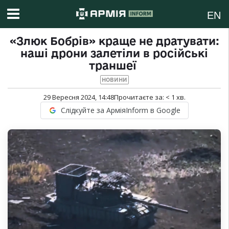
EN
«Злюк Бобрів» краще не дратувати:
наші дрони залетіли в російські
траншеї
НОВИНИ
29 Вересня 2024, 14:48
Прочитаєте за:
< 1
хв.
Слідкуйте за АрміяInform в Google