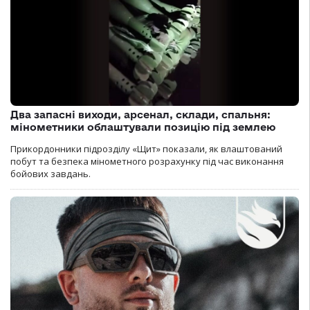
Два запасні виходи, арсенал, склади, спальня:
мінометники облаштували позицію під землею
Прикордонники підрозділу «Щит» показали, як влаштований
побут та безпека мінометного розрахунку під час виконання
бойових завдань.