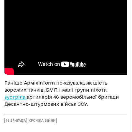
Раніше АрміяInform показувала, як шість
ворожих танків, БМП і малі групи піхоти
зустріла
артилерія 46 аеромобільної бригади
Десантно-штурмових військ ЗСУ.
46 БРИГАДА
ХРОНІКА ВІЙНИ