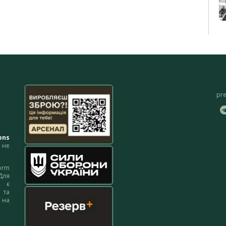
pr
ons
не
orm
Для
м є
 та
 на