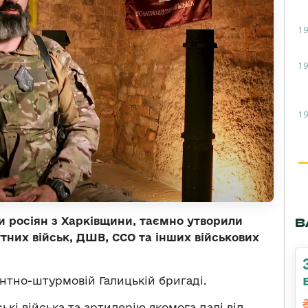
19
19
19
ти росіян з Харківщини, таємно утворили
В
утних військ, ДШВ, ССО та інших військових
нтно-штурмовій Галицькій бригаді.
ькі війська та артилерію якомога далі від