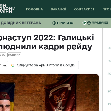
ГОЛОВНА
ВАКАНСІЇ
СОЦЗАХИСТ
ПРО 
ДОВІДНИК ВЕТЕРАНА
наступ 2022: Галицькі
люднили кадри рейду
20
ДЕО
НОВИНИ
20
Слідкуйте за АрміяInform в Google
 1
хв.
20
20
19