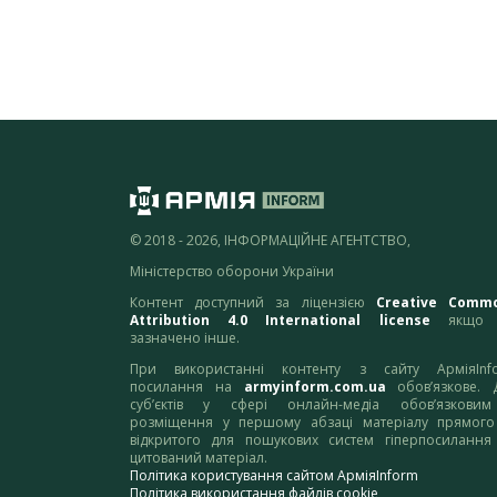
© 2018 - 2026, ІНФОРМАЦІЙНЕ АГЕНТСТВО,
Міністерство оборони України
Контент доступний за ліцензією
Creative Comm
Attribution 4.0 International license
якщо 
зазначено інше.
При використанні контенту з сайту АрміяInf
посилання на
armyinform.com.ua
обов’язкове. 
суб’єктів у сфері онлайн-медіа обов’язкови
розміщення у першому абзаці матеріалу прямого
відкритого для пошукових систем гіперпосилання
цитований матеріал.
Політика користування сайтом АрміяInform
Політика використання файлів cookie