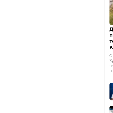
Д
п
т
К
С
К
і 
н