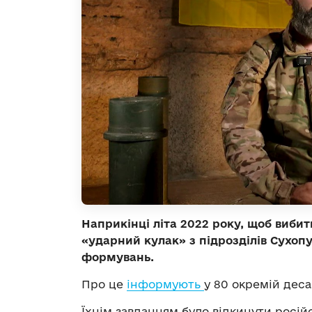
Наприкінці літа 2022 року, щоб виби
«ударний кулак» з підрозділів Сухоп
формувань.
Про це
інформують
у 80 окремій деса
Їхнім завданням було відкинути російс