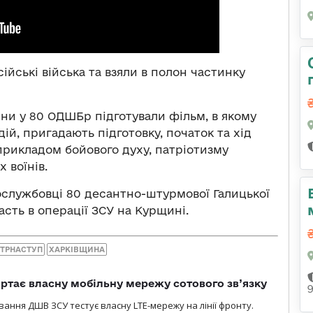
йські війська та взяли в полон частинку
ини у 80 ОДШБр підготували фільм, в якому
ій, пригадають підготовку, початок та хід
 прикладом бойового духу, патріотизму
 воїнів.
ослужбовці 80 десантно-штурмової Галицької
асть в операції ЗСУ на Курщині.
НТРНАСТУП
ХАРКІВЩИНА
ртає власну мобільну мережу сотового зв’язку
вання ДШВ ЗСУ тестує власну LTE-мережу на лінії фронту.