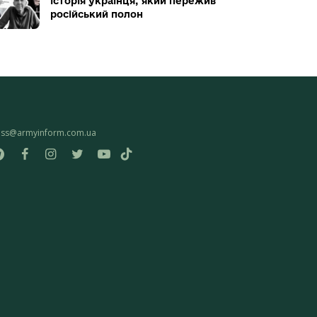
історія українця, який пережив
російський полон
ess@armyinform.com.ua