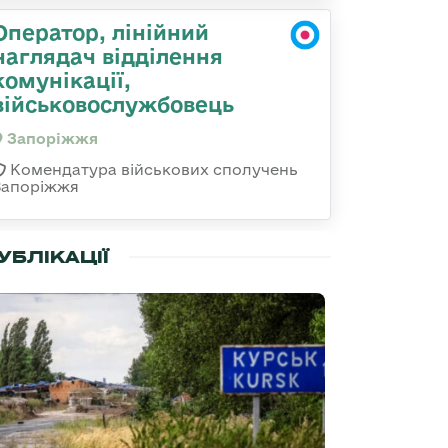
Оператор, лінійний
наглядач відділення
комунікації,
військовослужбовець
Запоріжжя
Комендатура військових сполучень
Запоріжжя
УБЛІКАЦІЇ