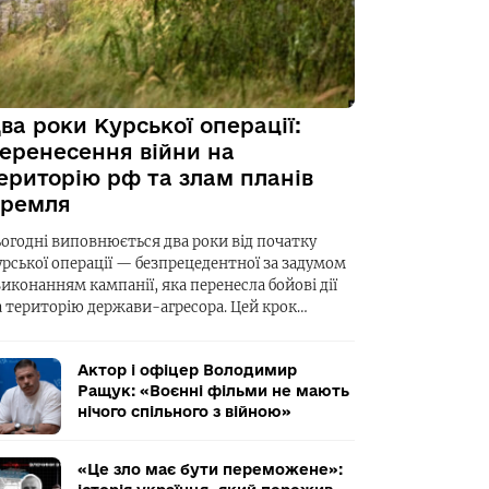
ва роки Курської операції:
еренесення війни на
ериторію рф та злам планів
ремля
ьогодні виповнюється два роки від початку
урської операції — безпрецедентної за задумом
виконанням кампанії, яка перенесла бойові дії
а територію держави-агресора. Цей крок…
Актор і офіцер Володимир
Ращук: «Воєнні фільми не мають
нічого спільного з війною»
«Це зло має бути переможене»: