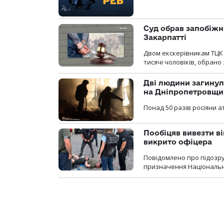
Суд обрав запобіжн
Закарпатті
Двом екскерівникам ТЦК 
тисячі чоловіків, обрано
Дві людини загинул
на Дніпропетровщи
Понад 50 разів росіяни 
Пообіцяв вивезти ві
викрито офіцера
Повідомлено про підозр
призначення Національної 