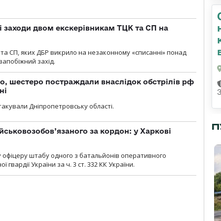
і заходи двом екскерівникам ТЦК та СП на
та СП, яких ДБР викрило на незаконному «списанні» понад
 запобіжний захід.
о, шестеро постраждали внаслідок обстрілів рф
ні
атакували Дніпропетровську області.
П
йськовозобов’язаного за кордон: у Харкові
у офіцеру штабу одного з батальйонів оперативного
гвардії України за ч. 3 ст. 332 КК України.