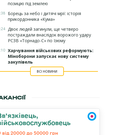
позицію під землею
:38
Борець за небо і дитячі мрії: історія
прикордонника «Кума»
:24
Двоє людей загинули, ще четверо
постраждали внаслідок ворожого удару
РСЗВ «Торнадо-С» по Ізюму
:10
Харчування військових реформують:
Міноборони запускає нову систему
закупівель
ВСІ НОВИНИ
АКАНСІЇ
Зв’язківець,
військовослужбовець
від 20000 до 50000 грн