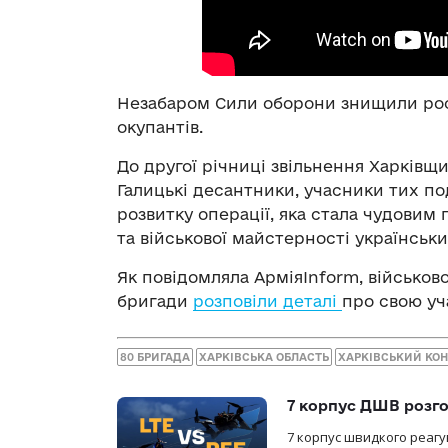
Незабаром Сили оборони знищили росі
окупантів.
До другої річниці звільнення Харківщ
Галицькі десантники, учасники тих под
розвитку операції, яка стала чудовим
та військової майстерності українських
Як повідомляла АрміяInform, військов
бригади
розповіли деталі
про свою уч
80 БРИГАДА
ХАРКІВСЬКА ОБЛАСТЬ
ХАРКІВСЬКИЙ КО
7 корпус ДШВ розго
7 корпус швидкого реагу