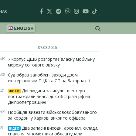
НАС
ENGLISH
07.08.2026
:49
7 корпус ДШВ розгортає власну мобільну
мережу сотового зв’язку
:38
Суд обрав запобіжні заходи двом
екскерівникам ТЦК та СП на Закарпатті
:21
Дві людини загинуло, шестеро
ФОТО
постраждали внаслідок обстрілів рф на
Дніпропетровщині
:09
Пообіцяв вивезти військовозобов’язаного
за кордон: у Харкові викрито офіцера
:51
Два запасні виходи, арсенал, склади,
ВІДЕО
спальня: мінометники облаштували