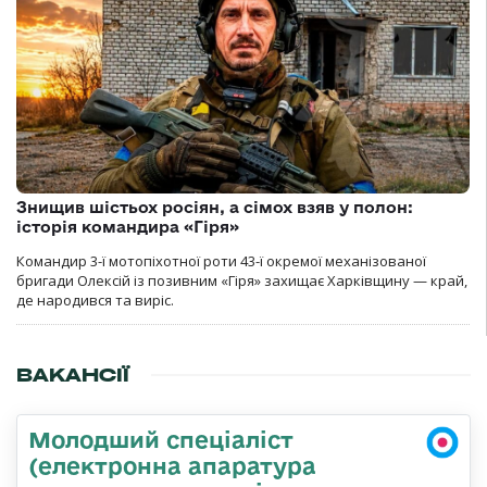
Знищив шістьох росіян, а сімох взяв у полон:
історія командира «Гіря»
Командир 3-ї мотопіхотної роти 43-ї окремої механізованої
бригади Олексій із позивним «Гіря» захищає Харківщину — край,
де народився та виріс.
ВАКАНСІЇ
Молодший спеціаліст
(електронна апаратура