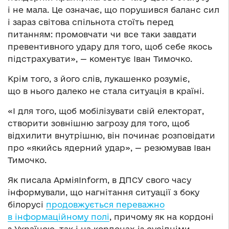
і не мала. Це означає, що порушився баланс сил
і зараз світова спільнота стоїть перед
питанням: промовчати чи все таки завдати
превентивного удару для того, щоб себе якось
підстрахувати», — коментує Іван Тимочко.
Крім того, з його слів, лукашенко розуміє,
що в нього далеко не стала ситуація в країні.
«І для того, щоб мобілізувати свій електорат,
створити зовнішню загрозу для того, щоб
відхилити внутрішню, він починає розповідати
про «якийсь ядерний удар», — резюмував Іван
Тимочко.
Як писала АрміяInform, в ДПСУ свого часу
інформували, що нагнітання ситуації з боку
білорусі
продовжується переважно
в інформаційному полі
, причому як на кордоні