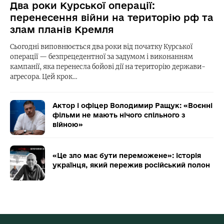
Два роки Курської операції:
перенесення війни на територію рф та
злам планів Кремля
Сьогодні виповнюється два роки від початку Курської
операції — безпрецедентної за задумом і виконанням
кампанії, яка перенесла бойові дії на територію держави-
агресора. Цей крок…
Актор і офіцер Володимир Ращук: «Воєнні
фільми не мають нічого спільного з
війною»
«Це зло має бути переможене»: історія
українця, який пережив російський полон