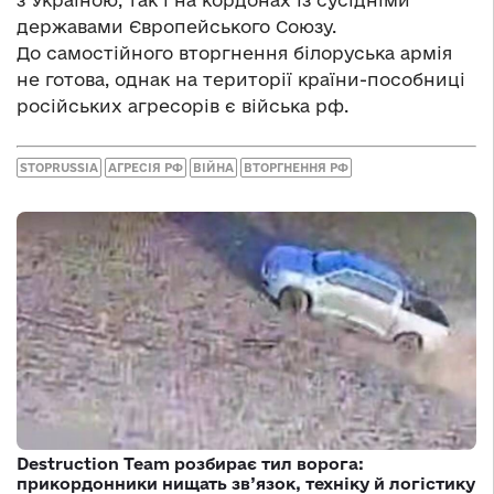
з Україною, так і на кордонах із сусідніми
державами Європейського Союзу.
До самостійного вторгнення білоруська армія
не готова, однак на території країни-пособниці
російських агресорів є війська рф.
STOPRUSSIA
АГРЕСІЯ РФ
ВІЙНА
ВТОРГНЕННЯ РФ
Destruction Team розбирає тил ворога:
прикордонники нищать зв’язок, техніку й логістику