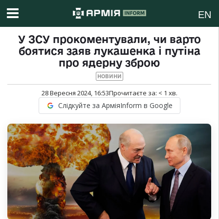
EN
У ЗСУ прокоментували, чи варто
боятися заяв лукашенка і путіна
про ядерну зброю
НОВИНИ
28 Вересня 2024, 16:53
Прочитаєте за:
< 1
хв.
Слідкуйте за АрміяInform в Google