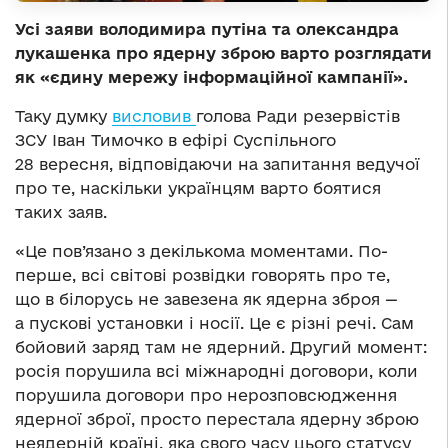
Усі заяви володимира путіна та олександра
лукашенка про ядерну зброю варто розглядати
як «єдину мережу інформаційної кампанії».
Таку думку
висловив
голова Ради резервістів
ЗСУ Іван Тимочко в ефірі Суспільного
28 вересня, відповідаючи на запитання ведучої
про те, наскільки українцям варто боятися
таких заяв.
«Це пов’язано з декількома моментами. По-
перше, всі світові розвідки говорять про те,
що в білорусь не завезена як ядерна зброя —
а пускові установки і носії. Це є різні речі. Сам
бойовий заряд там не ядерний. Другий момент:
росія порушила всі міжнародні договори, коли
порушила договори про нерозповсюдження
ядерної зброї, просто перестала ядерну зброю
неядерній країні, яка свого часу цього статусу