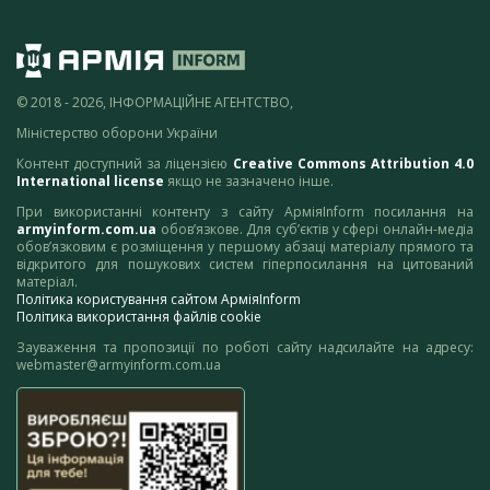
© 2018 - 2026, ІНФОРМАЦІЙНЕ АГЕНТСТВО,
Міністерство оборони України
Контент доступний за ліцензією
Creative Commons Attribution 4.0
International license
якщо не зазначено інше.
При використанні контенту з сайту АрміяInform посилання на
armyinform.com.ua
обов’язкове. Для суб’єктів у сфері онлайн-медіа
обов’язковим є розміщення у першому абзаці матеріалу прямого та
відкритого для пошукових систем гіперпосилання на цитований
матеріал.
Політика користування сайтом АрміяInform
Політика використання файлів cookie
Зауваження та пропозиції по роботі сайту надсилайте на адресу:
webmaster@armyinform.com.ua