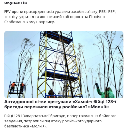
окупантів
FPV-дрони прикордонників уразили засоби зв’язку, РЕБ і РЕР,
техніку, укриття та логістичний хаб ворога на Північно-
Слобожанському напрямку.
Антидронові сітки врятували «Хамві»: бійці 128-ї
бригади пережили атаку російської «Молнії»
Бійці 128-ї Закарпатської бригади, повертаючись із бойового
завдання, потрапили під атаку російського ударного
безпілотника «Молнія».