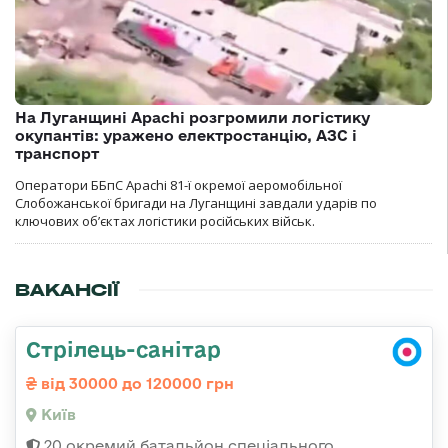
На Луганщині Apachi розгромили логістику
окупантів: уражено електростанцію, АЗС і
транспорт
Оператори ББпС Apachi 81-ї окремої аеромобільної
Слобожанської бригади на Луганщині завдали ударів по
ключових об’єктах логістики російських військ.
ВАКАНСІЇ
Стрілець-санітар
від 30000 до 120000 грн
Київ
20 окремий батальйон спеціального