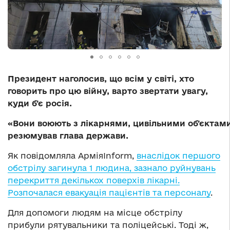
Президент наголосив, що всім у світі, хто
говорить про цю війну, варто звертати увагу,
куди бʼє росія.
«Вони воюють з лікарнями, цивільними обʼєктам
резюмував глава держави.
Як повідомляла АрміяInform,
внаслідок першого
обстрілу загинула 1 людина, зазнало руйнувань
перекриття декількох поверхів лікарні.
Розпочалася евакуація пацієнтів та персоналу
.
Для допомоги людям на місце обстрілу
прибули рятувальники та поліцейські. Тоді ж,