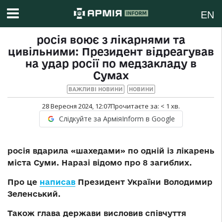
EN
росія воює з лікарнями та
цивільними: Президент відреагував
на удар росії по медзакладу в
Сумах
ВАЖЛИВІ НОВИНИ
НОВИНИ
28 Вересня 2024, 12:07
Прочитаєте за:
< 1
хв.
Слідкуйте за АрміяInform в Google
росія вдарила «шахедами» по одній із лікарень
міста Суми. Наразі відомо про 8 загиблих.
Про це
написав
Президент України Володимир
Зеленський.
Також глава держави висловив співчуття