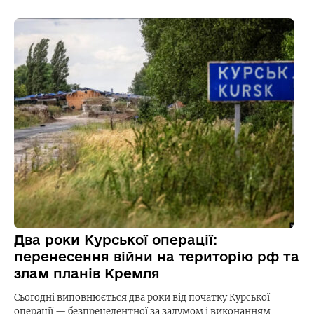
Два роки Курської операції:
перенесення війни на територію рф та
злам планів Кремля
Сьогодні виповнюється два роки від початку Курської
операції — безпрецедентної за задумом і виконанням