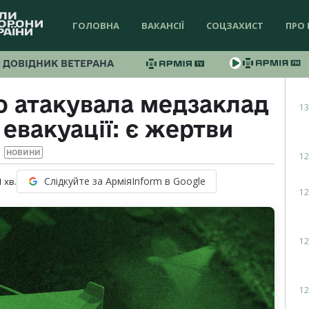
ГОЛОВНА
ВАКАНСІЇ
СОЦЗАХИСТ
ПРО 
ДОВІДНИК ВЕТЕРАНА
о атакувала медзаклад
13
 евакуації: є жертви
НОВИНИ
12
Слідкуйте за АрміяInform в Google
1
хв.
12
12
12