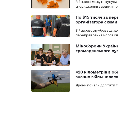
Військові можуть купуват
спорядження завдяки при
По $15 тисяч за пе
організатора схеми
Військовослужбовець, щ
переправлення чоловіків
Міноборони України
громадянського су
«20 кілометрів в о
значно збільшилас
Дрони почали долітати т