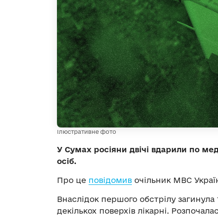
Ілюстративне фото
У Сумах росіяни двічі вдарили по ме
осіб.
Про це
повідомив
очільник МВС Україн
Внаслідок першого обстрілу загинула 
декількох поверхів лікарні. Розпочалас