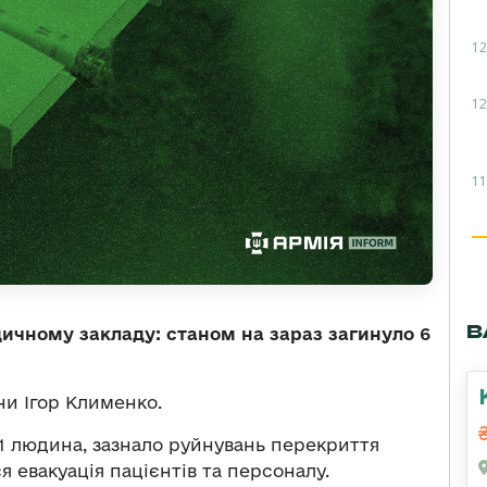
12
12
11
В
дичному закладу: станом на зараз загинуло 6
и Ігор Клименко.
1 людина, зазнало руйнувань перекриття
я евакуація пацієнтів та персоналу.