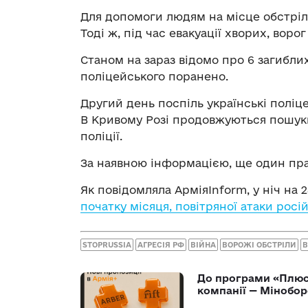
Для допомоги людям на місце обстріл
Тоді ж, під час евакуації хворих, ворог
Станом на зараз відомо про 6 загибли
поліцейського поранено.
Другий день поспіль українські поліц
В Кривому Розі продовжуються пошуки
поліції.
За наявною інформацією, ще один пра
Як повідомляла АрміяInform, у ніч на 
початку місяця, повітряної атаки рос
STOPRUSSIA
АГРЕСІЯ РФ
ВІЙНА
ВОРОЖІ ОБСТРІЛИ
В
До програми «Плюси
компанії — Мінобо