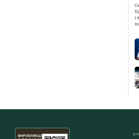
С
К
і 
н
pr