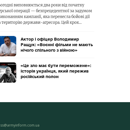
ьогодні виповнюється два роки від початку
урської операції — безпрецедентної за задумом
виконанням кампанії, яка перенесла бойові дії
а територію держави-агресора. Цей крок…
Актор і офіцер Володимир
Ращук: «Воєнні фільми не мають
нічого спільного з війною»
«Це зло має бути переможене»:
історія українця, який пережив
російський полон
ess@armyinform.com.ua