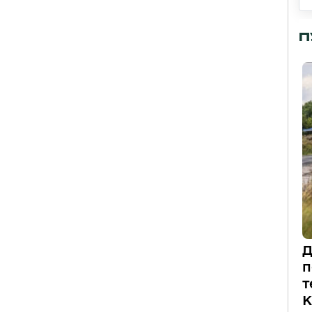
П
Д
п
т
К