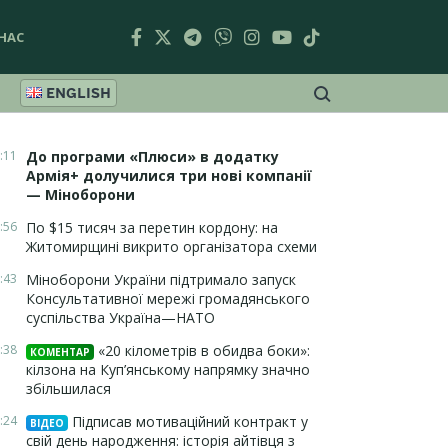
НАС
ENGLISH
:11
До програми «Плюси» в додатку
Армія+ долучилися три нові компанії
— Міноборони
:56
По $15 тисяч за перетин кордону: на
Житомирщині викрито організатора схеми
:43
Міноборони України підтримало запуск
Консультативної мережі громадянського
суспільства Україна—НАТО
:38
«20 кілометрів в обидва боки»:
КОМЕНТАР
кілзона на Куп’янському напрямку значно
збільшилася
:24
Підписав мотиваційний контракт у
ВІДЕО
свій день народження: історія айтівця з