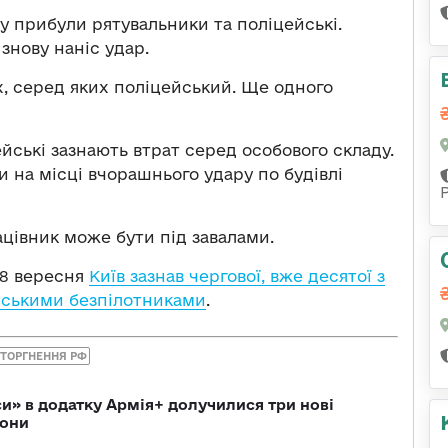
у прибули рятувальники та поліцейські.
 знову наніс удар.
х, серед яких поліцейський. Ще одного
ейські зазнають втрат серед особового складу.
 на місці вчорашнього удару по будівлі
цівник може бути під завалами.
28 вересня
Київ зазнав чергової, вже десятої з
ійськими безпілотниками
.
ТОРГНЕННЯ РФ
» в додатку Армія+ долучилися три нові
рони