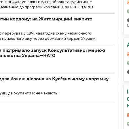
и зі знижками одяг і взуття, зброю та туристичне
єднанню до програми компаній ARBER, ІБІС та RIFT.
ретин кордону: на Житомирщині викрито
о перебував у СЗЧ, налагодив схему незаконного
 призовного віку через державний кордон України.
 підтримало запуск Консультативної мережі
спільства Україна—НАТО
бидва боки»: кілзона на Куп’янському напрямку
я
уди, де окупанти їх не чекають.