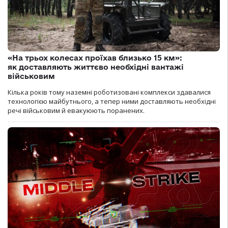
«На трьох колесах проїхав близько 15 км»:
як доставляють життєво необхідні вантажі
військовим
Кілька років тому наземні роботизовані комплекси здавалися
технологією майбутнього, а тепер ними доставляють необхідні
речі військовим й евакуюють поранених.