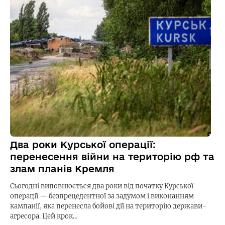
Два роки Курської операції:
перенесення війни на територію рф та
злам планів Кремля
Сьогодні виповнюється два роки від початку Курської
операції — безпрецедентної за задумом і виконанням
кампанії, яка перенесла бойові дії на територію держави-
агресора. Цей крок…