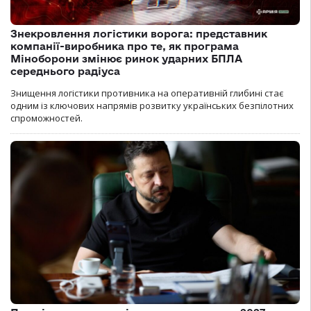
Знекровлення логістики ворога: представник
компанії-виробника про те, як програма
Міноборони змінює ринок ударних БПЛА
середнього радіуса
Знищення логістики противника на оперативній глибині стає
одним із ключових напрямів розвитку українських безпілотних
спроможностей.