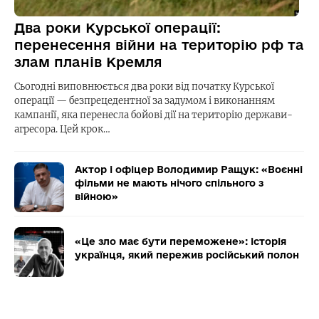
Два роки Курської операції:
перенесення війни на територію рф та
злам планів Кремля
Сьогодні виповнюється два роки від початку Курської
операції — безпрецедентної за задумом і виконанням
кампанії, яка перенесла бойові дії на територію держави-
агресора. Цей крок…
Актор і офіцер Володимир Ращук: «Воєнні
фільми не мають нічого спільного з
війною»
«Це зло має бути переможене»: історія
українця, який пережив російський полон