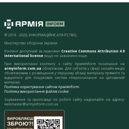
© 2018 - 2026, ІНФОРМАЦІЙНЕ АГЕНТСТВО,
Міністерство оборони України
Контент доступний за ліцензією
Creative Commons Attribution 4.0
International license
якщо не зазначено інше.
При використанні контенту з сайту АрміяInform посилання на
armyinform.com.ua
обов’язкове. Для суб’єктів у сфері онлайн-медіа
обов’язковим є розміщення у першому абзаці матеріалу прямого та
відкритого для пошукових систем гіперпосилання на цитований
матеріал.
Політика користування сайтом АрміяInform
Політика використання файлів cookie
Зауваження та пропозиції по роботі сайту надсилайте на адресу:
webmaster@armyinform.com.ua