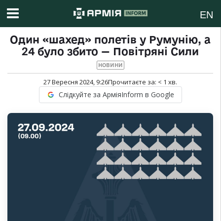
EN
Один «шахед» полетів у Румунію, а
24 було збито — Повітряні Сили
НОВИНИ
27 Вересня 2024, 9:26
Прочитаєте за:
< 1
хв.
Слідкуйте за АрміяInform в Google