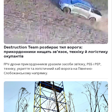
Destruction Team розбирає тил ворога:
прикордонники нищать зв’язок, техніку й логістику
окупантів
FPV-дрони прикордонників уразили засоби зв’язку, РЕБ і РЕР,
техніку, укриття та логістичний хаб ворога на Північно-
Слобожанському напрямку.