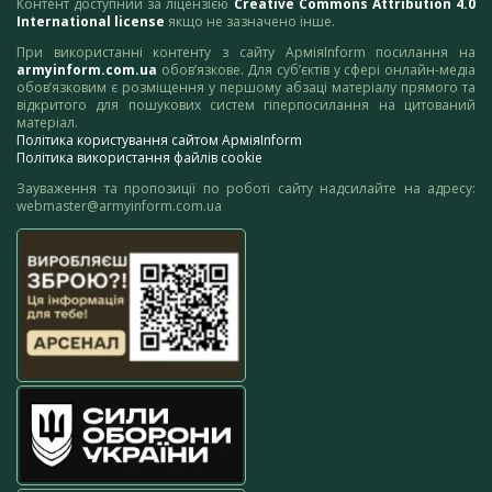
Контент доступний за ліцензією
Creative Commons Attribution 4.0
International license
якщо не зазначено інше.
При використанні контенту з сайту АрміяInform посилання на
armyinform.com.ua
обов’язкове. Для суб’єктів у сфері онлайн-медіа
обов’язковим є розміщення у першому абзаці матеріалу прямого та
відкритого для пошукових систем гіперпосилання на цитований
матеріал.
Політика користування сайтом АрміяInform
Політика використання файлів cookie
Зауваження та пропозиції по роботі сайту надсилайте на адресу:
webmaster@armyinform.com.ua