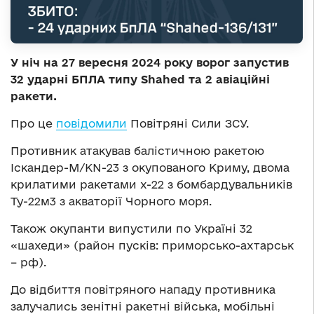
У ніч на 27 вересня 2024 року ворог запустив
32 ударні БПЛА типу Shahed та 2 авіаційні
ракети.
Про це
повідомили
Повітряні Сили ЗСУ.
Противник атакував балістичною ракетою
Іскандер-М/KN-23 з окупованого Криму, двома
крилатими ракетами х-22 з бомбардувальників
Ту-22м3 з акваторії Чорного моря.
Також окупанти випустили по Україні 32
«шахеди» (район пусків: приморсько-ахтарськ
– рф).
До відбиття повітряного нападу противника
залучались зенітні ракетні війська, мобільні