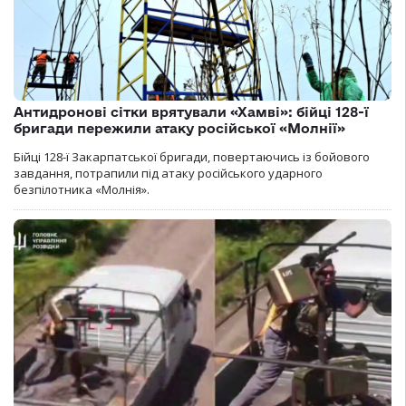
Антидронові сітки врятували «Хамві»: бійці 128-ї
бригади пережили атаку російської «Молнії»
Бійці 128-ї Закарпатської бригади, повертаючись із бойового
завдання, потрапили під атаку російського ударного
безпілотника «Молнія».