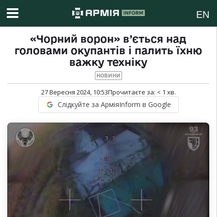
EN
«Чорний ворон» в’ється над
головами окупантів і палить їхню
важку техніку
НОВИНИ
27 Вересня 2024, 10:53
Прочитаєте за:
< 1
хв.
Слідкуйте за АрміяInform в Google