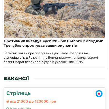
Противник вигадує «успіхи» біля Білого Колодязя:
Трегубов спростував заяви окупантів
Російські заяви про просування до Білого Колодязя не
відповідають дійсності— на Вовчанському напрямку окремі
позиції ворог втрачає від ударів українських БПЛА.
ВАКАНСІЇ
Стрілець
від 21000 до 120000 грн
Кривий Ріг