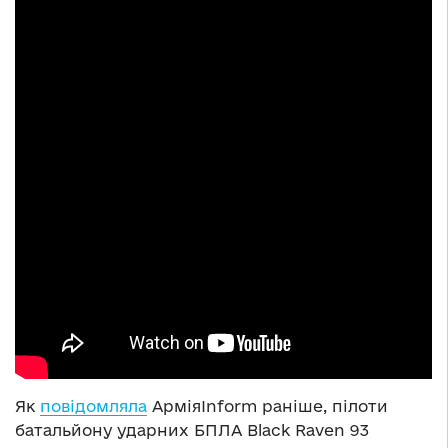
Як
повідомляла
АрміяInform раніше, пілоти
батальйону ударних БПЛА Black Raven 93