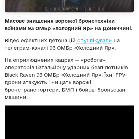
Масове знищення ворожої бронетехніки
воїнами 93 ОМБр «Холодний Яр» на Донеччині.
Відео ефектних детонацій
опублікували
на
телеграм-каналі 93 ОМБр «Холодний Яр».
На оприлюднених кадрах — «робота»
операторів батальйону ударних безпілотників
Black Raven 93 ОМБр «Холодний Яр». Їхні FPV-
дрони атакують і нищать ворожі
бронетранспортери, БМП і бойові броньовані
машини.