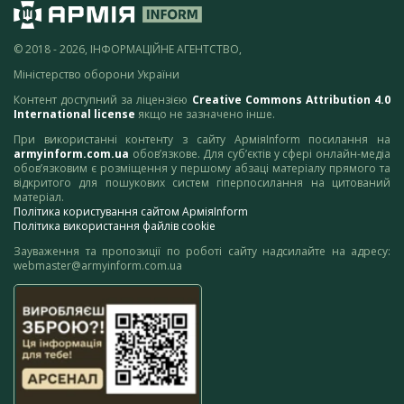
© 2018 - 2026, ІНФОРМАЦІЙНЕ АГЕНТСТВО,
Міністерство оборони України
Контент доступний за ліцензією
Creative Commons Attribution 4.0
International license
якщо не зазначено інше.
При використанні контенту з сайту АрміяInform посилання на
armyinform.com.ua
обов’язкове. Для суб’єктів у сфері онлайн-медіа
обов’язковим є розміщення у першому абзаці матеріалу прямого та
відкритого для пошукових систем гіперпосилання на цитований
матеріал.
Політика користування сайтом АрміяInform
Політика використання файлів cookie
Зауваження та пропозиції по роботі сайту надсилайте на адресу:
webmaster@armyinform.com.ua