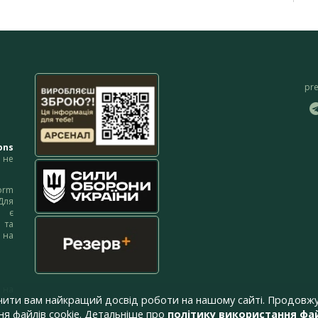
pr
ons
не
orm
Для
м є
 та
 на
 на
чити вам найкращий досвід роботи на нашому сайті. Продовжу
я файлів cookie. Детальніше про
політику використання фай