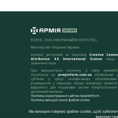
© 2018 - 2026, ІНФОРМАЦІЙНЕ АГЕНТСТВО,
Міністерство оборони України
Контент доступний за ліцензією
Creative Comm
Attribution 4.0 International license
якщо 
зазначено інше.
При використанні контенту з сайту АрміяInf
посилання на
armyinform.com.ua
обов’язкове. 
суб’єктів у сфері онлайн-медіа обов’язкови
розміщення у першому абзаці матеріалу прямого
відкритого для пошукових систем гіперпосилання
цитований матеріал.
Політика користування сайтом АрміяInform
Політика використання файлів cookie
Зауваження та пропозиції по роботі сайту надсилайте
Ми використовуємо файли cookie, щоб забезпе
адресу:
webmaster@armyinform.com.ua
використанн