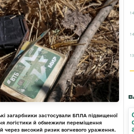
14
14
13
В
ські загарбники застосували БПЛА підвищеної
ня логістики й обмежили переміщення
ій через високий ризик вогневого ураження.