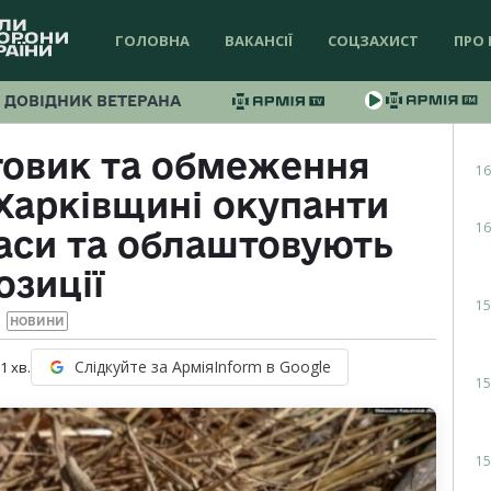
ГОЛОВНА
ВАКАНСІЇ
СОЦЗАХИСТ
ПРО 
ДОВІДНИК ВЕТЕРАНА
овик та обмеження
16
Харківщині окупанти
16
аси та облаштовують
озиції
15
НОВИНИ
Слідкуйте за АрміяInform в Google
 1
хв.
15
15