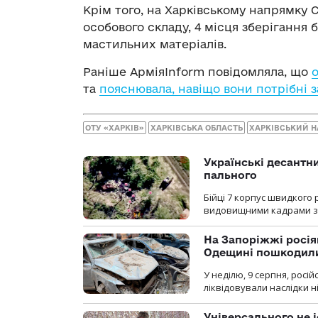
Крім того, на Харківському напрямку
особового складу, 4 місця зберігання 
мастильних матеріалів.
Раніше АрміяInform повідомляла, що
та
пояснювала, навіщо вони потрібні 
ОТУ «ХАРКІВ»
ХАРКІВСЬКА ОБЛАСТЬ
ХАРКІВСЬКИЙ 
Українські десантни
пального
Бійці 7 корпус швидкого
видовищними кадрами з 
На Запоріжжі росія
Одещині пошкодили
У неділю, 9 серпня, росі
ліквідовували наслідки н
Універсального не і