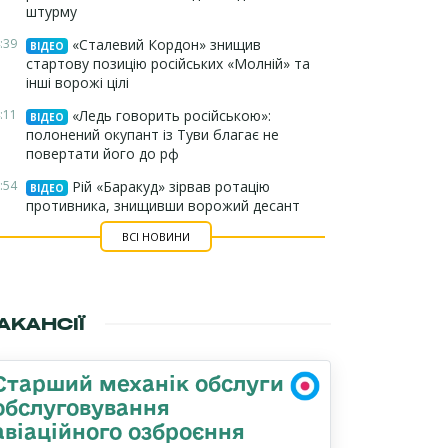
штурму
:39
«Сталевий Кордон» знищив
ВІДЕО
стартову позицію російських «Молній» та
інші ворожі цілі
:11
«Ледь говорить російською»:
ВІДЕО
полонений окупант із Туви благає не
повертати його до рф
:54
Рій «Баракуд» зірвав ротацію
ВІДЕО
противника, знищивши ворожий десант
ВСІ НОВИНИ
АКАНСІЇ
Старший механік обслуги
обслуговування
авіаційного озброєння