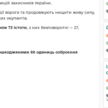
зицій захисників України.
дії ворога та продовжують нищити живу силу,
ких окупантів.
или 73 істоти
, з них безповоротні — 27,
пошкодженими 86 одиниць озброєння