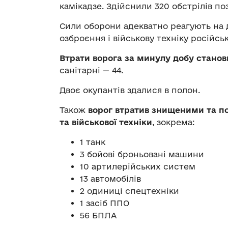
камікадзе. Здійснили 320 обстрілів по
Сили оборони адекватно реагують на 
озброєння і військову техніку російсь
Втрати ворога за минулу добу станов
санітарні — 44.
Двоє окупантів здалися в полон.
Також
ворог втратив знищеними та 
та військової техніки
, зокрема:
1 танк
3 бойові броньовані машини
10 артилерійських систем
13 автомобілів
2 одиниці спецтехніки
1 засіб ППО
56 БПЛА