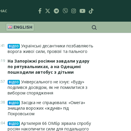
НАС
ENGLISH
:41
Українські десантники позбавляють
ВІДЕО
ворога живої сили, провізії та пального
:19
На Запоріжжі росіяни завдали удару
по рятувальниках, а на Одещині
пошкодили автобус з дітьми
:57
Універсального не існує: «Вуду»
ВІДЕО
поділився досвідом, як не помилитися з
вибором спорядження
:38
Засідка не спрацювала: «Омега»
ВІДЕО
знищила ворожих «ждунів» під
Покровськом
:04
Артилерія 66 ОМБр зірвала спробу
ВІДЕО
росіян накопичити сили для подальшого