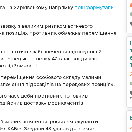
ога на Харківському напрямку
поінформували
зв’язку з великим ризиком вогневого
 на позиціях противник обмежив переміщення
 логістичне забезпечення підрозділів 2
трілецького полку 47 танкової дивізії,
жопідйомності.
 переміщення особового складу малими
зпечення підрозділів на передових позиціях.
ого часу доби противник поповнив
здійснив доставку медикаментів
бойових зіткнення. російські окупанти
-х КАБів. Завдали 48 ударів дронами-