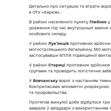
Детально про ситуацію та втрати вор
в ОТУ «Харків».
В районі населеного пункту
Глибоке
у 
ураження під час внутрішньої заміни
особового складу.
У районі
Лукʼянців
противник здійснив
мотострілецького батальйону 380 мотос
застосувавши БПЛА підвищеної ванта
У районі
Стариці
противник здійснює
групами та проводить логістичне забе
У
Вовчанську
ворог з настанням темн
боєприпасами мінометні розрахунки, 
та продовольства.
Протягом минулої доби відбулося три 
завдали 2 авіаудари з використанням 4