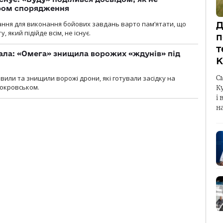
ром спорядження
ання для виконання бойових завдань варто пам’ятати, що
Д
 який підійде всім, не існує.
п
т
ала: «Омега» знищила ворожих «ждунів» під
К
вили та знищили ворожі дрони, які готували засідку на
С
Покровськом.
К
і 
н