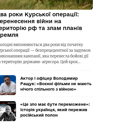
ва роки Курської операції:
еренесення війни на
ериторію рф та злам планів
ремля
ьогодні виповнюється два роки від початку
урської операції — безпрецедентної за задумом
виконанням кампанії, яка перенесла бойові дії
а територію держави-агресора. Цей крок…
Актор і офіцер Володимир
Ращук: «Воєнні фільми не мають
нічого спільного з війною»
«Це зло має бути переможене»:
історія українця, який пережив
російський полон