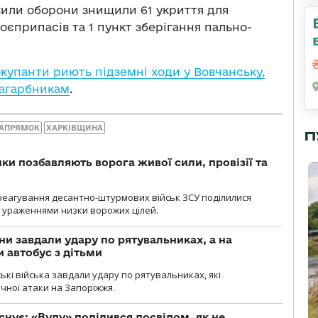
 Сили оборони знищили 61 укриття для
боєприпасів та 1 пункт зберігання пально-
окупанти риють підземні ходи у Вовчанську,
загарбникам
.
НАПРЯМОК
ХАРКІВЩИНА
П
ки позбавляють ворога живої сили, провізії та
 реагування десантно-штурмових військ ЗСУ поділилися
ураженнями низки ворожих цілей.
ни завдали удару по рятувальниках, а на
 автобус з дітьми
йські війська завдали удару по рятувальниках, які
ічної атаки на Запоріжжя.
снує: «Вуду» поділився досвідом, як не