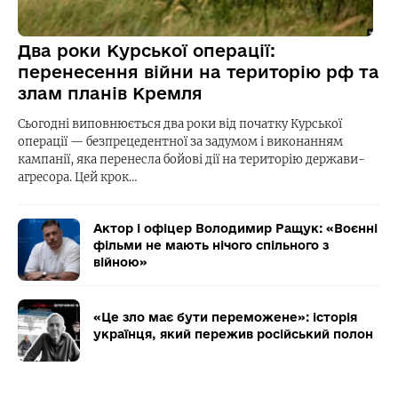
Два роки Курської операції:
перенесення війни на територію рф та
злам планів Кремля
Сьогодні виповнюється два роки від початку Курської
операції — безпрецедентної за задумом і виконанням
кампанії, яка перенесла бойові дії на територію держави-
агресора. Цей крок…
Актор і офіцер Володимир Ращук: «Воєнні
фільми не мають нічого спільного з
війною»
«Це зло має бути переможене»: історія
українця, який пережив російський полон