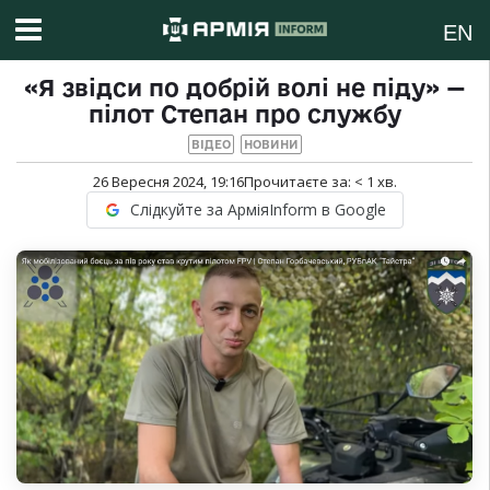
EN
«Я звідси по добрій волі не піду» —
пілот Степан про службу
ВІДЕО
НОВИНИ
26 Вересня 2024, 19:16
Прочитаєте за:
< 1
хв.
Слідкуйте за АрміяInform в Google