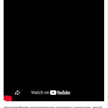
АрміяInform розповідала історію слюсаря, який