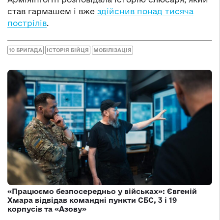
став гармашем і вже
здійснив понад тисяча
пострілів
.
10 БРИГАДА
ІСТОРІЯ БІЙЦЯ
МОБІЛІЗАЦІЯ
«Працюємо безпосередньо у військах»: Євгеній
Хмара відвідав командні пункти СБС, 3 і 19
корпусів та «Азову»