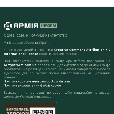
© 2018 - 2026, ІНФОРМАЦІЙНЕ АГЕНТСТВО,
Міністерство оборони України
Контент доступний за ліцензією
Creative Commons Attribution 4.0
International license
якщо не зазначено інше.
При використанні контенту з сайту АрміяInform посилання на
armyinform.com.ua
обов’язкове. Для суб’єктів у сфері онлайн-медіа
обов’язковим є розміщення у першому абзаці матеріалу прямого та
відкритого для пошукових систем гіперпосилання на цитований
матеріал.
Політика користування сайтом АрміяInform
Політика використання файлів cookie
Зауваження та пропозиції по роботі сайту надсилайте на адресу:
webmaster@armyinform.com.ua