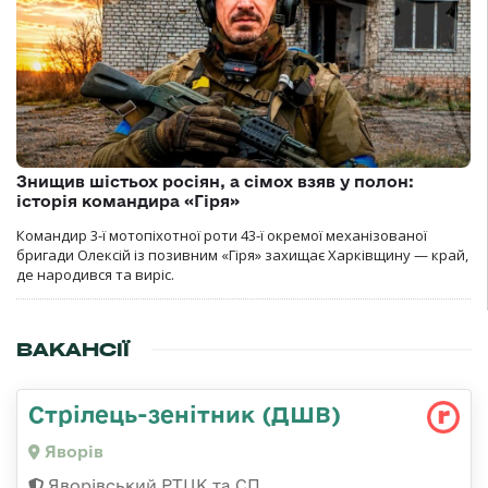
Знищив шістьох росіян, а сімох взяв у полон:
історія командира «Гіря»
Командир 3-ї мотопіхотної роти 43-ї окремої механізованої
бригади Олексій із позивним «Гіря» захищає Харківщину — край,
де народився та виріс.
ВАКАНСІЇ
Стрілець-зенітник (ДШВ)
Яворів
Яворівський РТЦК та СП