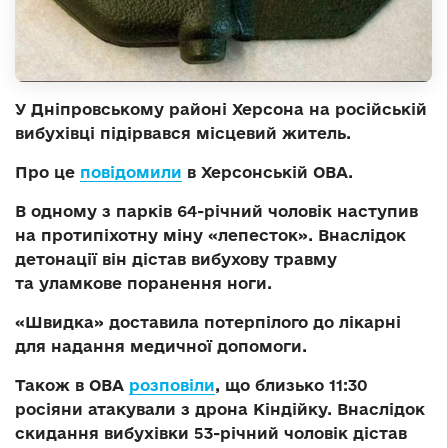
У Дніпровському районі Херсона на російській
вибухівці підірвався місцевий житель.
Про це
повідомили
в Херсонській ОВА.
В одному з парків 64-річний чоловік наступив
на протипіхотну міну «лепесток». Внаслідок
детонації він дістав вибухову травму
та уламкове поранення ноги.
«Швидка» доставила потерпілого до лікарні
для надання медичної допомоги.
Також в ОВА
розповіли
, що близько 11:30
росіяни атакували з дрона Кіндійку. Внаслідок
скидання вибухівки 53-річний чоловік дістав