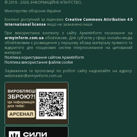
© 2018 - 2026, ІНФОРМАЦІЙНЕ АГЕНТСТВО,
Міністерство оборони України
Контент доступний за ліцензією
Creative Commons Attribution 4.0
International license
якщо не зазначено інше.
При використанні контенту з сайту АрміяInform посилання на
armyinform.com.ua
обов’язкове. Для суб’єктів у сфері онлайн-медіа
обов’язковим є розміщення у першому абзаці матеріалу прямого та
відкритого для пошукових систем гіперпосилання на цитований
матеріал.
Політика користування сайтом АрміяInform
Політика використання файлів cookie
Зауваження та пропозиції по роботі сайту надсилайте на адресу:
webmaster@armyinform.com.ua