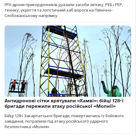
FPV-дрони прикордонників уразили засоби зв’язку, РЕБ і РЕР,
техніку, укриття та логістичний хаб ворога на Північно-
Слобожанському напрямку.
Антидронові сітки врятували «Хамві»: бійці 128-ї
бригади пережили атаку російської «Молнії»
Бійці 128-ї Закарпатської бригади, повертаючись із бойового
завдання, потрапили під атаку російського ударного
безпілотника «Молнія».