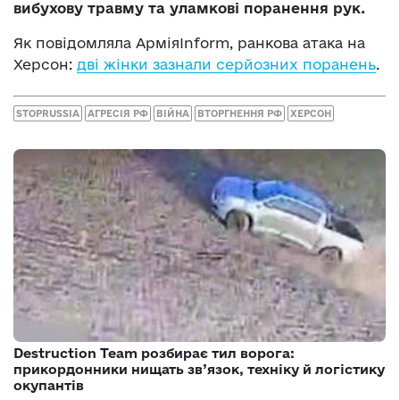
вибухову травму та уламкові поранення рук.
Як повідомляла АрміяInform, ранкова атака на
Херсон:
дві жінки зазнали серйозних поранень
.
STOPRUSSIA
АГРЕСІЯ РФ
ВІЙНА
ВТОРГНЕННЯ РФ
ХЕРСОН
Destruction Team розбирає тил ворога:
прикордонники нищать зв’язок, техніку й логістику
окупантів